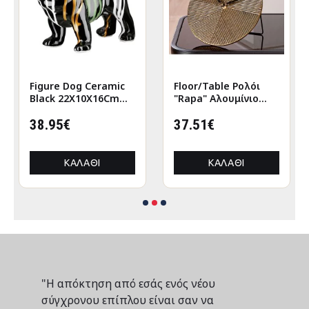
Figure Dog Ceramic
Floor/Table Ρολόι
Black 22X10X16Cm
"Rapa" Αλουμίνιο
22X10X16Cm
Μπρούντζινο PU L.
38.95€
155 cm D. 205 cm
37.51€
ΚΑΛΆΘΙ
ΚΑΛΆΘΙ
"Η απόκτηση από εσάς ενός νέου
σύγχρονου επίπλου είναι σαν να