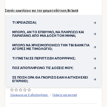
Συχνές ερωτήσεις για την χρηματοδότηση tbi bank
ΤΙ ΧΡΕΙΆΖΕΣΑΙ;
ΜΠΟΡΏ, ΑΝ ΤΟ ΕΠΙΘΥΜΏ, ΝΑ ΠΛΗΡΏΣΩ ΚΑΙ
ΠΑΡΑΠΆΝΩ ΑΠΌ ΜΊΑ ΔΌΣΗ ΤΟΝ ΜΉΝΑ;
ΜΠΟΡΏ ΝΑ ΧΡΗΣΙΜΟΠΟΊΗΣΩ ΤΗΝ TBI BANK ΓΙΑ
ΑΓΟΡΈΣ ΜΕ ΤΙΜΟΛΌΓΙΟ;
ΤΙ ΓΊΝΕΤΑΙ ΣΕ ΠΕΡΊΠΤΩΣΗ ΑΠΌΡΡΙΨΗΣ;
ΠΏΣ ΑΠΟΠΛΗΡΏΝΩ ΤΙΣ ΔΌΣΕΙΣ ΜΟΥ;
ΣΕ ΠΌΣΗ ΏΡΑ ΘΑ ΓΝΩΡΊΖΩ ΕΆΝ Η ΑΊΤΗΣΗ ΈΧΕΙ
ΕΓΚΡΙΘΕΊ;
Σύμφωνα με 0 αξιολογήσεις.
-
Γράψτε μια κριτική