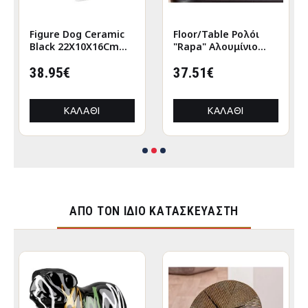
Figure Dog Ceramic
Floor/Table Ρολόι
Black 22X10X16Cm
"Rapa" Αλουμίνιο
22X10X16Cm
Μπρούντζινο PU L.
38.95€
155 cm D. 205 cm
37.51€
ΚΑΛΆΘΙ
ΚΑΛΆΘΙ
ΑΠΌ ΤΟΝ ΊΔΙΟ ΚΑΤΑΣΚΕΥΑΣΤΉ