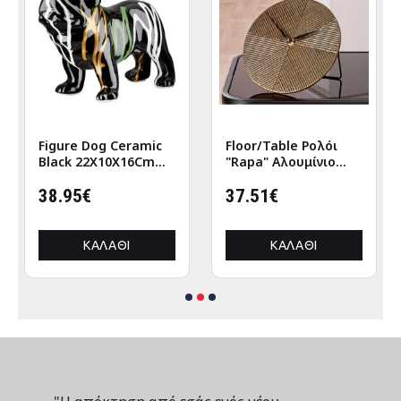
Figure Dog Ceramic
Floor/Table Ρολόι
Black 22X10X16Cm
"Rapa" Αλουμίνιο
22X10X16Cm
Μπρούντζινο PU L.
38.95€
155 cm D. 205 cm
37.51€
ΚΑΛΆΘΙ
ΚΑΛΆΘΙ