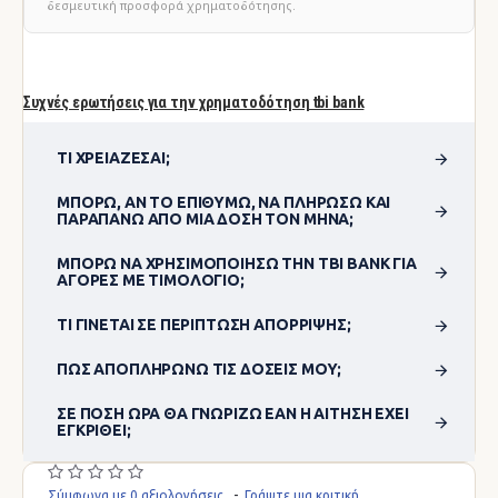
δεσμευτική προσφορά χρηματοδότησης.
Συχνές ερωτήσεις για την χρηματοδότηση tbi bank
ΤΙ ΧΡΕΙΆΖΕΣΑΙ;
ΜΠΟΡΏ, ΑΝ ΤΟ ΕΠΙΘΥΜΏ, ΝΑ ΠΛΗΡΏΣΩ ΚΑΙ
ΠΑΡΑΠΆΝΩ ΑΠΌ ΜΊΑ ΔΌΣΗ ΤΟΝ ΜΉΝΑ;
ΜΠΟΡΏ ΝΑ ΧΡΗΣΙΜΟΠΟΊΗΣΩ ΤΗΝ TBI BANK ΓΙΑ
ΑΓΟΡΈΣ ΜΕ ΤΙΜΟΛΌΓΙΟ;
ΤΙ ΓΊΝΕΤΑΙ ΣΕ ΠΕΡΊΠΤΩΣΗ ΑΠΌΡΡΙΨΗΣ;
ΠΏΣ ΑΠΟΠΛΗΡΏΝΩ ΤΙΣ ΔΌΣΕΙΣ ΜΟΥ;
ΣΕ ΠΌΣΗ ΏΡΑ ΘΑ ΓΝΩΡΊΖΩ ΕΆΝ Η ΑΊΤΗΣΗ ΈΧΕΙ
ΕΓΚΡΙΘΕΊ;
Σύμφωνα με 0 αξιολογήσεις.
-
Γράψτε μια κριτική