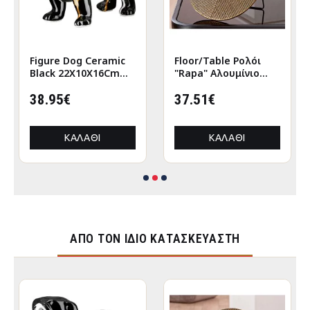
Figure Dog Ceramic
Floor/Table Ρολόι
Black 22X10X16Cm
"Rapa" Αλουμίνιο
22X10X16Cm
Μπρούντζινο PU L.
38.95€
155 cm D. 205 cm
37.51€
ΚΑΛΆΘΙ
ΚΑΛΆΘΙ
ΑΠΌ ΤΟΝ ΊΔΙΟ ΚΑΤΑΣΚΕΥΑΣΤΉ