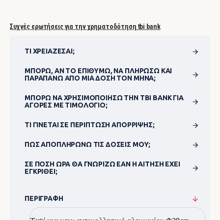
Συχνές ερωτήσεις για την χρηματοδότηση tbi bank
ΤΙ ΧΡΕΙΆΖΕΣΑΙ;
ΜΠΟΡΏ, ΑΝ ΤΟ ΕΠΙΘΥΜΏ, ΝΑ ΠΛΗΡΏΣΩ ΚΑΙ
ΠΑΡΑΠΆΝΩ ΑΠΌ ΜΊΑ ΔΌΣΗ ΤΟΝ ΜΉΝΑ;
ΜΠΟΡΏ ΝΑ ΧΡΗΣΙΜΟΠΟΊΗΣΩ ΤΗΝ TBI BANK ΓΙΑ
ΑΓΟΡΈΣ ΜΕ ΤΙΜΟΛΌΓΙΟ;
ΤΙ ΓΊΝΕΤΑΙ ΣΕ ΠΕΡΊΠΤΩΣΗ ΑΠΌΡΡΙΨΗΣ;
ΠΏΣ ΑΠΟΠΛΗΡΏΝΩ ΤΙΣ ΔΌΣΕΙΣ ΜΟΥ;
ΣΕ ΠΌΣΗ ΏΡΑ ΘΑ ΓΝΩΡΊΖΩ ΕΆΝ Η ΑΊΤΗΣΗ ΈΧΕΙ
ΕΓΚΡΙΘΕΊ;
ΠΕΡΙΓΡΑΦΉ