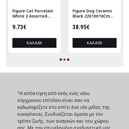
Figure Cat Porcelain
Figure Dog Ceramic
White 2 Assorted
Black 22X10X16Cm
6X5X12Cm 6X5X12Cm
22X10X16Cm
9.73€
38.95€
ΚΑΛΆΘΙ
ΚΑΛΆΘΙ
"Η απόκτηση από εσάς ενός νέου
σύγχρονου επίπλου είναι σαν να
καλωσορίζετε στο σπίτι ένα νέο μέλος της
οικογένειας. Συνδυάζεται άμεσα με τον
τρόπο ζωής, των αναγκών και του χώρου
σας. Με την επιμελημένη σχεδιαστική μας