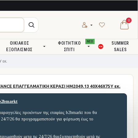
0
ΝΕΟ
ΟΙΚΙΑΚΌΣ
ΦΟΙΤΗΤΙΚΌ
SUMMER
ΕΞΟΠΛΙΣΜΌΣ
ΣΠΊΤΙ
SALES
 εκ.
ANCE ΕΠΑΓΓΕΛΜΑΤΙΚΗ ΚΕΡΑΣΙ HM2049.13 40X46X75Υ εκ.
b2bmarkt
παραγγελίες προιόντων της εταιρίας b2bmarkt που θα
 24/7/26 θα προγραμματιστούν για φόρτωση έως το
ταχωρηθούν μετα τις 24/7/26 θαεξυπηρετηθούν μετά τις