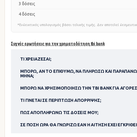
3 δόσεις
4 δόσεις
*Ενδεικτικός υπολογισμός βάσει τελικής τιμής. Δεν αποτελεί δεσμευ
Συχνές ερωτήσεις για την χρηματοδότηση tbi bank
ΤΙ ΧΡΕΙΆΖΕΣΑΙ;
ΜΠΟΡΏ, ΑΝ ΤΟ ΕΠΙΘΥΜΏ, ΝΑ ΠΛΗΡΏΣΩ ΚΑΙ ΠΑΡΑΠΆΝΩ
ΜΉΝΑ;
ΜΠΟΡΏ ΝΑ ΧΡΗΣΙΜΟΠΟΊΗΣΩ ΤΗΝ TBI BANK ΓΙΑ ΑΓΟΡΈΣ
ΤΙ ΓΊΝΕΤΑΙ ΣΕ ΠΕΡΊΠΤΩΣΗ ΑΠΌΡΡΙΨΗΣ;
ΠΏΣ ΑΠΟΠΛΗΡΏΝΩ ΤΙΣ ΔΌΣΕΙΣ ΜΟΥ;
ΣΕ ΠΌΣΗ ΏΡΑ ΘΑ ΓΝΩΡΊΖΩ ΕΆΝ Η ΑΊΤΗΣΗ ΈΧΕΙ ΕΓΚΡΙΘΕΊ