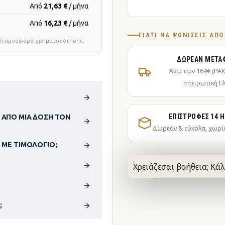
Από
21,63 €
/ μήνα
Από
16,23 €
/ μήνα
ΓΙΑΤΊ ΝΑ ΨΩΝΊΣΕΙΣ ΑΠ
τική προσφορά χρηματοδότησης.
ΔΩΡΕΆΝ ΜΕΤΑ
Άνω των 169€ (PA
ηπειρωτική Ε
ΕΠΙΣΤΡΟΦΈΣ 14 
 ΑΠΌ ΜΊΑ ΔΌΣΗ ΤΟΝ
Δωρεάν & εύκολα, χωρί
 ΜΕ ΤΙΜΟΛΌΓΙΟ;
Χρειάζεσαι βοήθεια; Κάλ
;