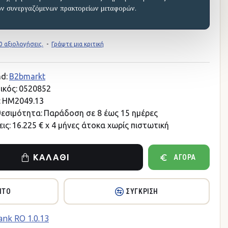
ων συνεργαζόμενων πρακτορείων μεταφορών.
 αξιολογήσεις.
-
Γράψτε μια κριτική
d:
B2bmarkt
ικός:
0520852
:
HM2049.13
θεσιμότητα:
Παράδοση σε 8 έως 15 ημέρες
ις:
16.225 € x 4 μήνες άτοκα χωρίς πιστωτική
ΚΑΛΆΘΙ
ΑΓΟΡΆ
ΗΤΌ
ΣΎΓΚΡΙΣΗ