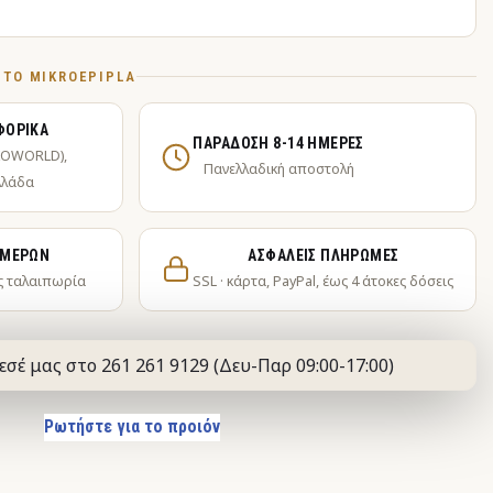
Ό ΤΟ MIKROEPIPLA
ΦΟΡΙΚΆ
ΠΑΡΆΔΟΣΗ 8-14 ΗΜΈΡΕΣ
KOWORLD),
Πανελλαδική αποστολή
λλάδα
ΗΜΕΡΏΝ
ΑΣΦΑΛΕΊΣ ΠΛΗΡΩΜΈΣ
ς ταλαιπωρία
SSL · κάρτα, PayPal, έως 4 άτοκες δόσεις
εσέ μας στο 261 261 9129 (Δευ-Παρ 09:00-17:00)
Ρωτήστε για το προιόν