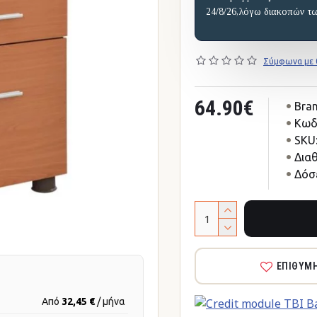
24/8/26,λόγω διακοπών τ
Σύμφωνα με 0
64.90€
Bran
Κωδ
SKU
Δια
Δόσε
ΕΠΙΘΥΜ
Από
32,45 €
/ μήνα