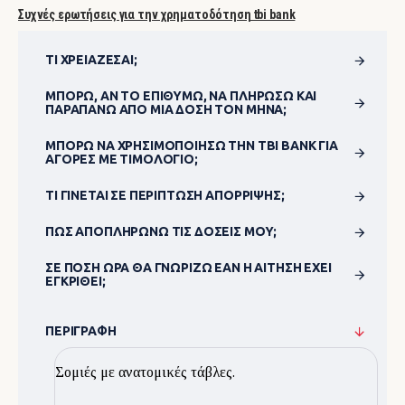
Συχνές ερωτήσεις για την χρηματοδότηση tbi bank
ΤΙ ΧΡΕΙΆΖΕΣΑΙ;
ΜΠΟΡΏ, ΑΝ ΤΟ ΕΠΙΘΥΜΏ, ΝΑ ΠΛΗΡΏΣΩ ΚΑΙ
ΠΑΡΑΠΆΝΩ ΑΠΌ ΜΊΑ ΔΌΣΗ ΤΟΝ ΜΉΝΑ;
ΜΠΟΡΏ ΝΑ ΧΡΗΣΙΜΟΠΟΊΗΣΩ ΤΗΝ TBI BANK ΓΙΑ
ΑΓΟΡΈΣ ΜΕ ΤΙΜΟΛΌΓΙΟ;
ΤΙ ΓΊΝΕΤΑΙ ΣΕ ΠΕΡΊΠΤΩΣΗ ΑΠΌΡΡΙΨΗΣ;
ΠΏΣ ΑΠΟΠΛΗΡΏΝΩ ΤΙΣ ΔΌΣΕΙΣ ΜΟΥ;
ΣΕ ΠΌΣΗ ΏΡΑ ΘΑ ΓΝΩΡΊΖΩ ΕΆΝ Η ΑΊΤΗΣΗ ΈΧΕΙ
ΕΓΚΡΙΘΕΊ;
ΠΕΡΙΓΡΑΦΉ
Σομιές με ανατομικές τάβλες.