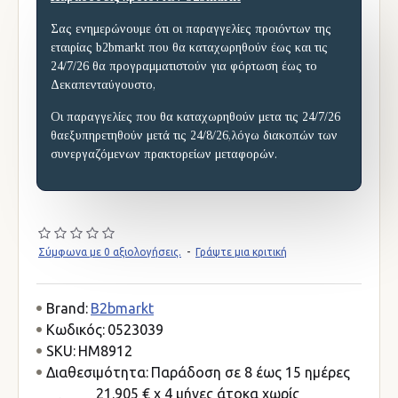
Σας ενημερώνουμε ότι οι παραγγελίες προιόντων της
εταιρίας b2bmarkt που θα καταχωρηθούν έως και τις
24/7/26 θα προγραμματιστούν για φόρτωση έως το
Δεκαπενταύγουστο,
Οι παραγγελίες που θα καταχωρηθούν μετα τις 24/7/26
θαεξυπηρετηθούν μετά τις 24/8/26,λόγω διακοπών των
συνεργαζόμενων πρακτορείων μεταφορών.
Σύμφωνα με 0 αξιολογήσεις.
-
Γράψτε μια κριτική
Brand:
B2bmarkt
Κωδικός:
0523039
SKU:
HM8912
Διαθεσιμότητα:
Παράδοση σε 8 έως 15 ημέρες
21.905 € x 4 μήνες άτοκα χωρίς