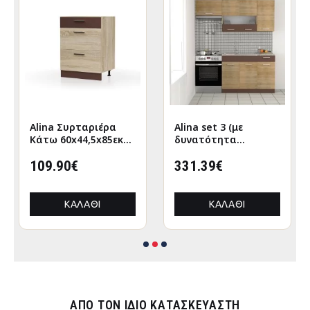
Alina Συρταριέρα
Alina set 3 (με
Κάτω 60x44,5x85εκ
δυνατότητα
Σονόμα-Μόκκα
επέκτασης) Σονόμα-
109.90€
Μόκκα Σετ 5 κουτιών
331.39€
(3 τρέχ. Μέτρα)
ΚΑΛΆΘΙ
ΚΑΛΆΘΙ
ΑΠΌ ΤΟΝ ΊΔΙΟ ΚΑΤΑΣΚΕΥΑΣΤΉ