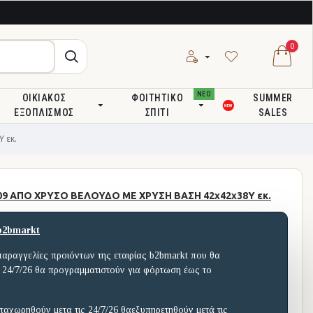
0
ΝΕΟ
ΟΙΚΙΑΚΌΣ
ΦΟΙΤΗΤΙΚΌ
SUMMER
ΕΞΟΠΛΙΣΜΌΣ
ΣΠΊΤΙ
SALES
 εκ.
09 ΑΠΟ ΧΡΥΣΟ ΒΕΛΟΥΔΟ ΜΕ ΧΡΥΣΗ ΒΑΣΗ 42x42x38Υ εκ.
b2bmarkt
παραγγελίες προιόντων της εταιρίας b2bmarkt που θα
 24/7/26 θα προγραμματιστούν για φόρτωση έως το
ταχωρηθούν μετα τις 24/7/26 θαεξυπηρετηθούν μετά τις