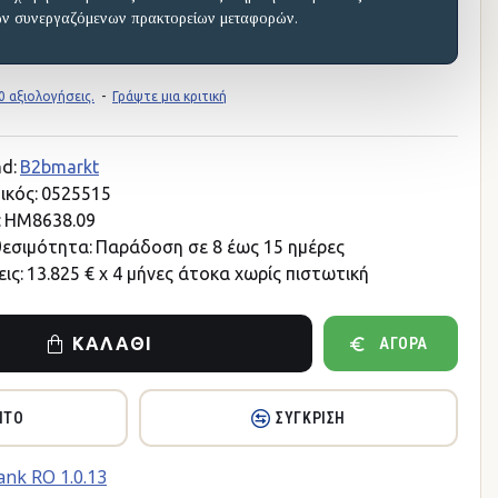
ων συνεργαζόμενων πρακτορείων μεταφορών.
 αξιολογήσεις.
-
Γράψτε μια κριτική
d:
B2bmarkt
ικός:
0525515
:
HM8638.09
θεσιμότητα:
Παράδοση σε 8 έως 15 ημέρες
ις:
13.825 € x 4 μήνες άτοκα χωρίς πιστωτική
ΚΑΛΆΘΙ
ΑΓΟΡΆ
ΗΤΌ
ΣΎΓΚΡΙΣΗ