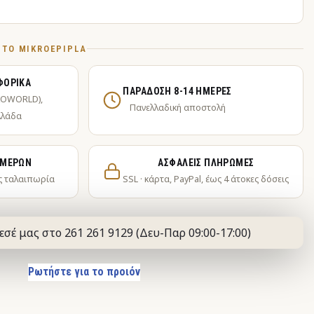
Ό ΤΟ MIKROEPIPLA
ΦΟΡΙΚΆ
ΠΑΡΆΔΟΣΗ 8-14 ΗΜΈΡΕΣ
KOWORLD),
Πανελλαδική αποστολή
λλάδα
ΗΜΕΡΏΝ
ΑΣΦΑΛΕΊΣ ΠΛΗΡΩΜΈΣ
ς ταλαιπωρία
SSL · κάρτα, PayPal, έως 4 άτοκες δόσεις
εσέ μας στο 261 261 9129 (Δευ-Παρ 09:00-17:00)
Ρωτήστε για το προιόν