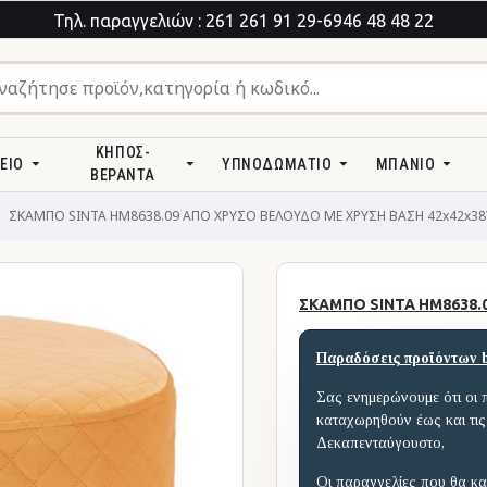
Τηλ. παραγγελιών : 261 261 91 29-6946 48 48 22
ΚΉΠΟΣ-
ΕΊΟ
ΥΠΝΟΔΩΜΆΤΙΟ
ΜΠΆΝΙΟ
ΒΕΡΆΝΤΑ
ΣΚΑΜΠΟ SINTA HM8638.09 ΑΠΟ ΧΡΥΣΟ ΒΕΛΟΥΔΟ ΜΕ ΧΡΥΣΗ ΒΑΣΗ 42x42x38Υ
ΣΚΑΜΠΟ SINTA HM8638.
Παραδόσεις προϊόντων 
Σας ενημερώνουμε ότι οι 
καταχωρηθούν έως και τις
Δεκαπενταύγουστο,
Οι παραγγελίες που θα κα