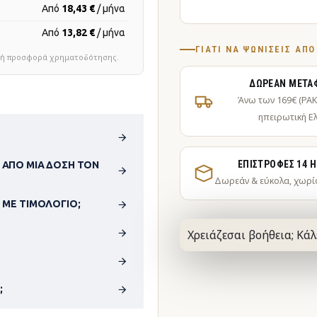
Από
18,43 €
/ μήνα
Από
13,82 €
/ μήνα
ΓΙΑΤΊ ΝΑ ΨΩΝΊΣΕΙΣ ΑΠ
τική προσφορά χρηματοδότησης.
ΔΩΡΕΆΝ ΜΕΤΑ
Άνω των 169€ (PA
ηπειρωτική Ε
ΕΠΙΣΤΡΟΦΈΣ 14 
 ΑΠΌ ΜΊΑ ΔΌΣΗ ΤΟΝ
Δωρεάν & εύκολα, χωρί
 ΜΕ ΤΙΜΟΛΌΓΙΟ;
Χρειάζεσαι βοήθεια; Κάλ
;