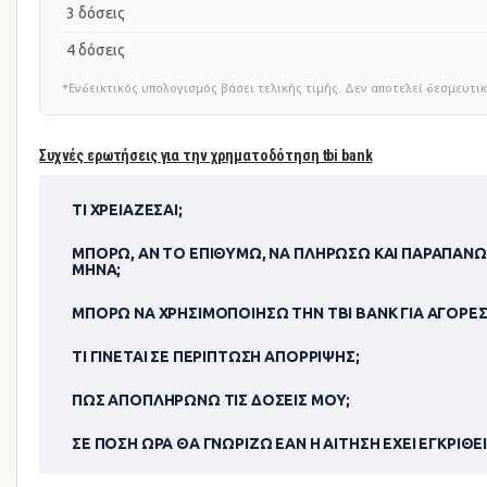
3 δόσεις
4 δόσεις
*Ενδεικτικός υπολογισμός βάσει τελικής τιμής. Δεν αποτελεί δεσμευ
Συχνές ερωτήσεις για την χρηματοδότηση tbi bank
ΤΙ ΧΡΕΙΆΖΕΣΑΙ;
ΜΠΟΡΏ, ΑΝ ΤΟ ΕΠΙΘΥΜΏ, ΝΑ ΠΛΗΡΏΣΩ ΚΑΙ ΠΑΡΑΠΆΝΩ
ΜΉΝΑ;
ΜΠΟΡΏ ΝΑ ΧΡΗΣΙΜΟΠΟΊΗΣΩ ΤΗΝ TBI BANK ΓΙΑ ΑΓΟΡΈΣ
ΤΙ ΓΊΝΕΤΑΙ ΣΕ ΠΕΡΊΠΤΩΣΗ ΑΠΌΡΡΙΨΗΣ;
ΠΏΣ ΑΠΟΠΛΗΡΏΝΩ ΤΙΣ ΔΌΣΕΙΣ ΜΟΥ;
ΣΕ ΠΌΣΗ ΏΡΑ ΘΑ ΓΝΩΡΊΖΩ ΕΆΝ Η ΑΊΤΗΣΗ ΈΧΕΙ ΕΓΚΡΙΘΕΊ