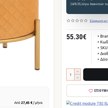
24/8/26,λόγω διακοπών τ
Σύμφωνα με 0
55.30€
Bran
Κωδ
SKU
Δια
Δόσε
ΕΠΙΘΥΜ
Από
27,65 €
/ μήνα