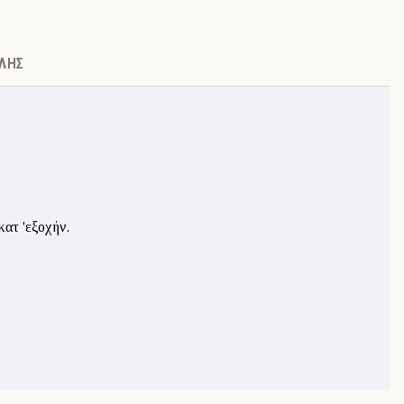
ΛΉΣ
ατ 'εξοχήν.