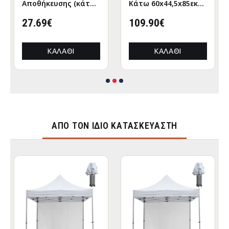
Αποθήκευσης (κάτω
Κάτω 60x44,5x85εκ
απο κρεβάτι)
Σονόμα-Μόκκα
120x63εκ Λευκό-
27.69€
109.90€
Γραφίτης
ΚΑΛΆΘΙ
ΚΑΛΆΘΙ
ΑΠΌ ΤΟΝ ΊΔΙΟ ΚΑΤΑΣΚΕΥΑΣΤΉ