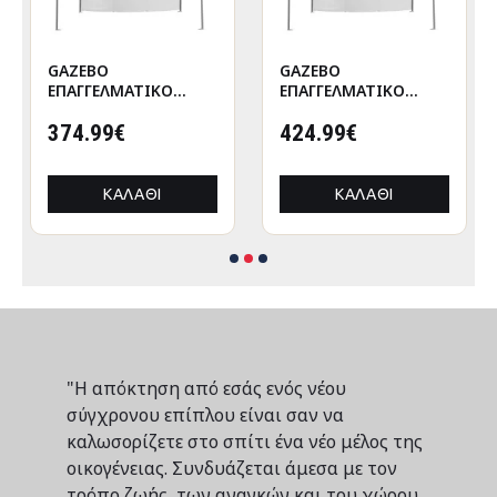
GAZEBO
GAZEBO
ΕΠΑΓΓΕΛΜΑΤΙΚΟ
ΕΠΑΓΓΕΛΜΑΤΙΚΟ
ΒΑΡΕΩΣ ΤΥΠΟΥ
ΒΑΡΕΩΣ ΤΥΠΟΥ
CRESSEN HM21097
374.99€
CRESSEN HM21097.01
424.99€
ΠΤΥΣΣΟΜΕΝΟ
ΠΤΥΣΣΟΜΕΝΟ
ΑΛΟΥΜΙΝΙΟΥ
ΑΛΟΥΜΙΝΙΟΥ
3x3x3,4Yμ
3x3x3,4Yεκ
ΚΑΛΆΘΙ
ΚΑΛΆΘΙ
"Η απόκτηση από εσάς ενός νέου
σύγχρονου επίπλου είναι σαν να
καλωσορίζετε στο σπίτι ένα νέο μέλος της
οικογένειας. Συνδυάζεται άμεσα με τον
τρόπο ζωής, των αναγκών και του χώρου