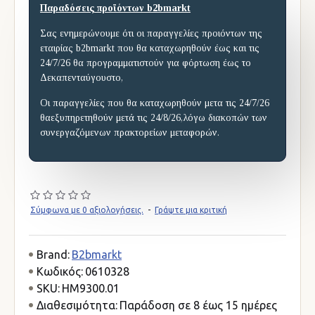
Παραδόσεις προϊόντων b2bmarkt
Σας ενημερώνουμε ότι οι παραγγελίες προιόντων της
εταιρίας b2bmarkt που θα καταχωρηθούν έως και τις
24/7/26 θα προγραμματιστούν για φόρτωση έως το
Δεκαπενταύγουστο,
Οι παραγγελίες που θα καταχωρηθούν μετα τις 24/7/26
θαεξυπηρετηθούν μετά τις 24/8/26,λόγω διακοπών των
συνεργαζόμενων πρακτορείων μεταφορών.
Σύμφωνα με 0 αξιολογήσεις.
-
Γράψτε μια κριτική
Brand:
B2bmarkt
Κωδικός:
0610328
SKU:
HM9300.01
Διαθεσιμότητα:
Παράδοση σε 8 έως 15 ημέρες