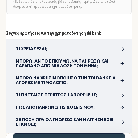
*Ενδεικτικός υπολογισμός βάσει τελικής τιμής. Δεν αποτελεί
δεσμευτική προσφορά χρηματοδότησης.
Συχνές ερωτήσεις για την χρηματοδότηση tbi bank
ΤΙ ΧΡΕΙΆΖΕΣΑΙ;
ΜΠΟΡΏ, ΑΝ ΤΟ ΕΠΙΘΥΜΏ, ΝΑ ΠΛΗΡΏΣΩ ΚΑΙ
ΠΑΡΑΠΆΝΩ ΑΠΌ ΜΊΑ ΔΌΣΗ ΤΟΝ ΜΉΝΑ;
ΜΠΟΡΏ ΝΑ ΧΡΗΣΙΜΟΠΟΊΗΣΩ ΤΗΝ TBI BANK ΓΙΑ
ΑΓΟΡΈΣ ΜΕ ΤΙΜΟΛΌΓΙΟ;
ΤΙ ΓΊΝΕΤΑΙ ΣΕ ΠΕΡΊΠΤΩΣΗ ΑΠΌΡΡΙΨΗΣ;
ΠΏΣ ΑΠΟΠΛΗΡΏΝΩ ΤΙΣ ΔΌΣΕΙΣ ΜΟΥ;
ΣΕ ΠΌΣΗ ΏΡΑ ΘΑ ΓΝΩΡΊΖΩ ΕΆΝ Η ΑΊΤΗΣΗ ΈΧΕΙ
ΕΓΚΡΙΘΕΊ;