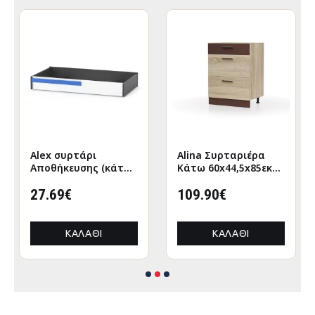
Alex συρτάρι
Alina Συρταριέρα
Αποθήκευσης (κάτω
Κάτω 60x44,5x85εκ
απο κρεβάτι)
Σονόμα-Μόκκα
120x63εκ Λευκό-
27.69€
109.90€
Γραφίτης
ΚΑΛΆΘΙ
ΚΑΛΆΘΙ