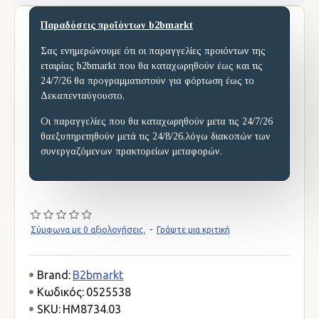
Παραδόσεις προϊόντων b2bmarkt
Σας ενημερώνουμε ότι οι παραγγελίες προιόντων της
εταιρίας b2bmarkt που θα καταχωρηθούν έως και τις
24/7/26 θα προγραμματιστούν για φόρτωση έως το
Δεκαπενταύγουστο,
Οι παραγγελίες που θα καταχωρηθούν μετα τις 24/7/26
θαεξυπηρετηθούν μετά τις 24/8/26,λόγω διακοπών των
συνεργαζόμενων πρακτορείων μεταφορών.
Σύμφωνα με 0 αξιολογήσεις.
-
Γράψτε μια κριτική
Brand:
B2bmarkt
Κωδικός:
0525538
SKU:
HM8734.03