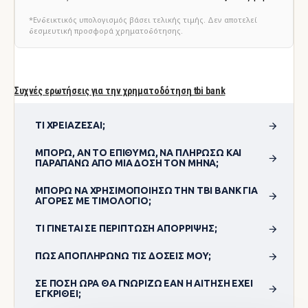
*Ενδεικτικός υπολογισμός βάσει τελικής τιμής. Δεν αποτελεί
δεσμευτική προσφορά χρηματοδότησης.
Συχνές ερωτήσεις για την χρηματοδότηση tbi bank
ΤΙ ΧΡΕΙΆΖΕΣΑΙ;
ΜΠΟΡΏ, ΑΝ ΤΟ ΕΠΙΘΥΜΏ, ΝΑ ΠΛΗΡΏΣΩ ΚΑΙ
ΠΑΡΑΠΆΝΩ ΑΠΌ ΜΊΑ ΔΌΣΗ ΤΟΝ ΜΉΝΑ;
ΜΠΟΡΏ ΝΑ ΧΡΗΣΙΜΟΠΟΊΗΣΩ ΤΗΝ TBI BANK ΓΙΑ
ΑΓΟΡΈΣ ΜΕ ΤΙΜΟΛΌΓΙΟ;
ΤΙ ΓΊΝΕΤΑΙ ΣΕ ΠΕΡΊΠΤΩΣΗ ΑΠΌΡΡΙΨΗΣ;
ΠΏΣ ΑΠΟΠΛΗΡΏΝΩ ΤΙΣ ΔΌΣΕΙΣ ΜΟΥ;
ΣΕ ΠΌΣΗ ΏΡΑ ΘΑ ΓΝΩΡΊΖΩ ΕΆΝ Η ΑΊΤΗΣΗ ΈΧΕΙ
ΕΓΚΡΙΘΕΊ;