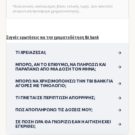
*Ενδεικτικός υπολογισμός βάσει τελικής τιμής. Δεν αποτελεί
δεσμευτική προσφορά χρηματοδότησης.
Συχνές ερωτήσεις για την χρηματοδότηση tbi bank
ΤΙ ΧΡΕΙΆΖΕΣΑΙ;
ΜΠΟΡΏ, ΑΝ ΤΟ ΕΠΙΘΥΜΏ, ΝΑ ΠΛΗΡΏΣΩ ΚΑΙ
ΠΑΡΑΠΆΝΩ ΑΠΌ ΜΊΑ ΔΌΣΗ ΤΟΝ ΜΉΝΑ;
ΜΠΟΡΏ ΝΑ ΧΡΗΣΙΜΟΠΟΊΗΣΩ ΤΗΝ TBI BANK ΓΙΑ
ΑΓΟΡΈΣ ΜΕ ΤΙΜΟΛΌΓΙΟ;
ΤΙ ΓΊΝΕΤΑΙ ΣΕ ΠΕΡΊΠΤΩΣΗ ΑΠΌΡΡΙΨΗΣ;
ΠΏΣ ΑΠΟΠΛΗΡΏΝΩ ΤΙΣ ΔΌΣΕΙΣ ΜΟΥ;
ΣΕ ΠΌΣΗ ΏΡΑ ΘΑ ΓΝΩΡΊΖΩ ΕΆΝ Η ΑΊΤΗΣΗ ΈΧΕΙ
ΕΓΚΡΙΘΕΊ;