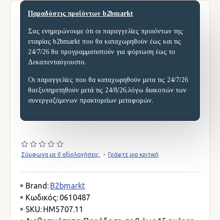
Παραδόσεις προϊόντων b2bmarkt
Σας ενημερώνουμε ότι οι παραγγελίες προιόντων της
εταιρίας b2bmarkt που θα καταχωρηθούν έως και τις
24/7/26 θα προγραμματιστούν για φόρτωση έως το
Δεκαπενταύγουστο,
Οι παραγγελίες που θα καταχωρηθούν μετα τις 24/7/26
θαεξυπηρετηθούν μετά τις 24/8/26,λόγω διακοπών των
συνεργαζόμενων πρακτορείων μεταφορών.
Σύμφωνα με 0 αξιολογήσεις.
-
Γράψτε μια κριτική
Brand:
B2bmarkt
Κωδικός:
0610487
SKU:
HM5707.11