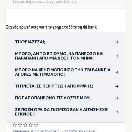
δεσμευτική προσφορά χρηματοδότησης.
Συχνές ερωτήσεις για την χρηματοδότηση tbi bank
ΤΙ ΧΡΕΙΆΖΕΣΑΙ;
ΜΠΟΡΏ, ΑΝ ΤΟ ΕΠΙΘΥΜΏ, ΝΑ ΠΛΗΡΏΣΩ ΚΑΙ
ΠΑΡΑΠΆΝΩ ΑΠΌ ΜΊΑ ΔΌΣΗ ΤΟΝ ΜΉΝΑ;
ΜΠΟΡΏ ΝΑ ΧΡΗΣΙΜΟΠΟΊΗΣΩ ΤΗΝ TBI BANK ΓΙΑ
ΑΓΟΡΈΣ ΜΕ ΤΙΜΟΛΌΓΙΟ;
ΤΙ ΓΊΝΕΤΑΙ ΣΕ ΠΕΡΊΠΤΩΣΗ ΑΠΌΡΡΙΨΗΣ;
ΠΏΣ ΑΠΟΠΛΗΡΏΝΩ ΤΙΣ ΔΌΣΕΙΣ ΜΟΥ;
ΣΕ ΠΌΣΗ ΏΡΑ ΘΑ ΓΝΩΡΊΖΩ ΕΆΝ Η ΑΊΤΗΣΗ ΈΧΕΙ
ΕΓΚΡΙΘΕΊ;
Σύμφωνα με 0 αξιολογήσεις.
-
Γράψτε μια κριτική