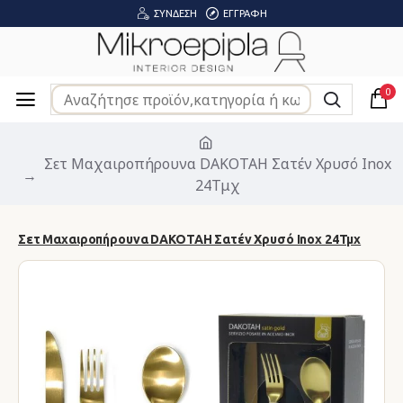
ΣΎΝΔΕΣΗ
ΕΓΓΡΑΦΉ
0
Σετ Μαχαιροπήρουνα DAKOTAH Σατέν Χρυσό Inox
24Τμχ
Σετ Μαχαιροπήρουνα DAKOTAH Σατέν Χρυσό Inox 24Τμχ