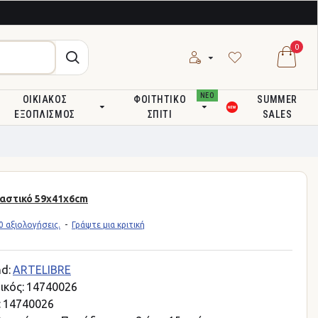
0
ΝΕΟ
ΟΙΚΙΑΚΌΣ
ΦΟΙΤΗΤΙΚΌ
SUMMER
ΕΞΟΠΛΙΣΜΌΣ
ΣΠΊΤΙ
SALES
λαστικό 59x41x6cm
 αξιολογήσεις.
-
Γράψτε μια κριτική
d:
ARTELIBRE
ικός:
14740026
:
14740026