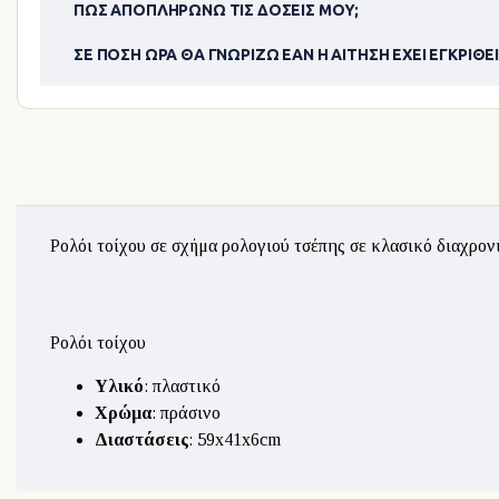
ΠΏΣ ΑΠΟΠΛΗΡΏΝΩ ΤΙΣ ΔΌΣΕΙΣ ΜΟΥ;
ΣΕ ΠΌΣΗ ΏΡΑ ΘΑ ΓΝΩΡΊΖΩ ΕΆΝ Η ΑΊΤΗΣΗ ΈΧΕΙ ΕΓΚΡΙΘΕΊ
Ρολόι τοίχου σε σχήμα ρολογιού τσέπης σε κλασικό διαχρονι
Ρολόι τοίχου
Υλικό
: πλαστικό
Χρώμα
: πράσινο
Διαστάσεις
: 59x41x6cm