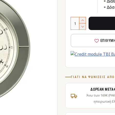
Δια
Δόσε
ΕΠΙΘΥΜ
ΓΙΑΤΊ ΝΑ ΨΩΝΊΣΕΙΣ ΑΠ
ΔΩΡΕΆΝ ΜΕΤΑ
Άνω των 169€ (PA
ηπειρωτική Ε