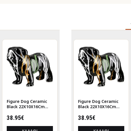
n
naut Poly
Figure Dog Ceramic
Figure Cat Porcelain
Figure Dog 
 Ποικιλία
Black 22X10X16Cm
White 2 Assorted
Black 22X1
m
X5X12Cm
22X10X16Cm
6X5X12Cm 6X5X12Cm
22X10X16Cm
38.95€
9.73€
38.95€