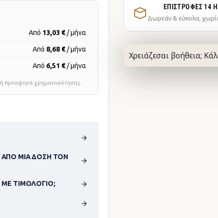
ΕΠΙΣΤΡΟΦΈΣ 14 
Δωρεάν & εύκολα, χωρί
Από
13,03 €
/ μήνα
Από
8,68 €
/ μήνα
Χρειάζεσαι βοήθεια; Κάλ
Από
6,51 €
/ μήνα
τική προσφορά χρηματοδότησης.
 ΑΠΌ ΜΊΑ ΔΌΣΗ ΤΟΝ
 ΜΕ ΤΙΜΟΛΌΓΙΟ;