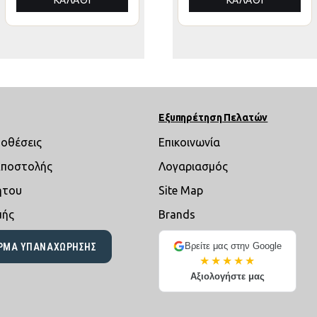
ΘΙ
ΚΑΛΆΘΙ
ΚΑΛΆΘΙ
ΚΑΛΆ
Εξυπηρέτηση Πελατών
ποθέσεις
Επικοινωνία
Αποστολής
Λογαριασμός
ήτου
Site Map
μής
Brands
Βρείτε μας στην Google
ΡΜΑ ΥΠΑΝΑΧΏΡΗΣΗΣ
★★★★★
Αξιολογήστε μας