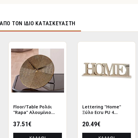
ΑΠΌ ΤΟΝ ΊΔΙΟ ΚΑΤΑΣΚΕΥΑΣΤΉ
Ceramic
Floor/Table Ρολόι
Lettering "
0X16Cm
"Rapa" Αλουμίνιο
Ξύλο Ecru PU
Μπρούντζινο PU L.
47x7.5x12.5
155 cm D. 205 cm
37.51€
20.49€