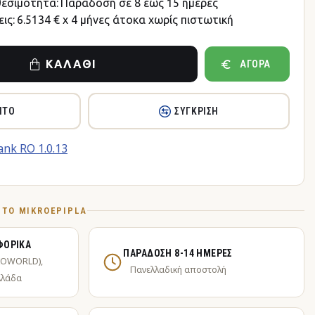
θεσιμότητα:
Παράδοση σε 8 έως 15 ημέρες
ις:
6.5134 € x 4 μήνες άτοκα χωρίς πιστωτική
ΚΑΛΆΘΙ
ΑΓΟΡΆ
ΗΤΌ
ΣΎΓΚΡΙΣΗ
Ό ΤΟ MIKROEPIPLA
ΦΟΡΙΚΆ
ΠΑΡΆΔΟΣΗ 8-14 ΗΜΈΡΕΣ
KOWORLD),
Πανελλαδική αποστολή
λλάδα