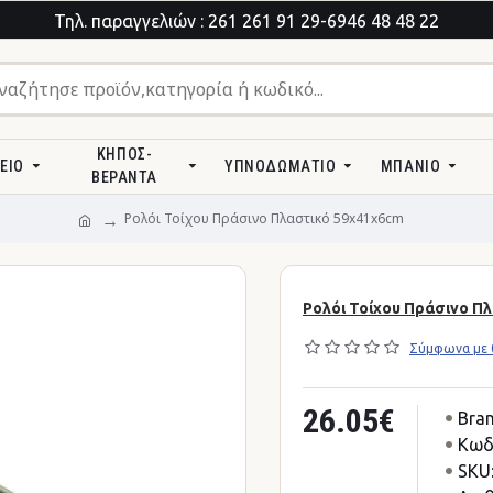
Τηλ. παραγγελιών : 261 261 91 29-6946 48 48 22
ΚΉΠΟΣ-
ΕΊΟ
ΥΠΝΟΔΩΜΆΤΙΟ
ΜΠΆΝΙΟ
ΒΕΡΆΝΤΑ
Ρολόι Τοίχου Πράσινο Πλαστικό 59x41x6cm
Ρολόι Τοίχου Πράσινο Π
Σύμφωνα με 0
26.05€
Bran
Κωδ
SKU