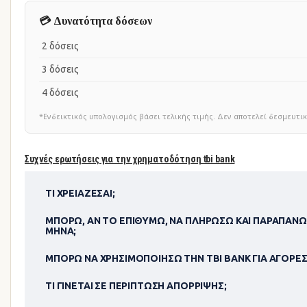
💳 Δυνατότητα δόσεων
2 δόσεις
3 δόσεις
4 δόσεις
*Ενδεικτικός υπολογισμός βάσει τελικής τιμής. Δεν αποτελεί δεσμευ
Συχνές ερωτήσεις για την χρηματοδότηση tbi bank
ΤΙ ΧΡΕΙΆΖΕΣΑΙ;
ΜΠΟΡΏ, ΑΝ ΤΟ ΕΠΙΘΥΜΏ, ΝΑ ΠΛΗΡΏΣΩ ΚΑΙ ΠΑΡΑΠΆΝΩ
ΜΉΝΑ;
ΜΠΟΡΏ ΝΑ ΧΡΗΣΙΜΟΠΟΊΗΣΩ ΤΗΝ TBI BANK ΓΙΑ ΑΓΟΡΈΣ
ΤΙ ΓΊΝΕΤΑΙ ΣΕ ΠΕΡΊΠΤΩΣΗ ΑΠΌΡΡΙΨΗΣ;