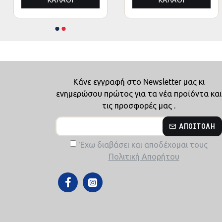
ΘΙ
ΚΑΛΆΘΙ
ΚΑΛΆ
Κάνε εγγραφή στο Newsletter μας κι
ενημερώσου πρώτος για τα νέα προϊόντα και
τις προσφορές μας .
ΑΠΟΣΤΟΛΉ
Έχω διαβάσει και αποδέχομαι τους
Πολιτική Απορήτου