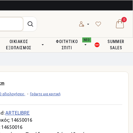
0
ΝΕΟ
ΟΙΚΙΑΚΌΣ
ΦΟΙΤΗΤΙΚΌ
SUMMER
ΕΞΟΠΛΙΣΜΌΣ
ΣΠΊΤΙ
SALES
cm
 αξιολογήσεις.
-
Γράψτε μια κριτική
d:
ARTELIBRE
ικός:
14650016
:
14650016