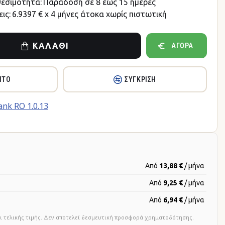
θεσιμότητα:
Παράδοση σε 8 έως 15 ημέρες
ις:
6.9397 € x 4 μήνες άτοκα χωρίς πιστωτική
ΚΑΛΆΘΙ
ΑΓΟΡΆ
ΗΤΌ
ΣΎΓΚΡΙΣΗ
Από
13,88 €
/ μήνα
Από
9,25 €
/ μήνα
Από
6,94 €
/ μήνα
ι τελικής τιμής. Δεν αποτελεί δεσμευτική προσφορά χρηματοδότησης.