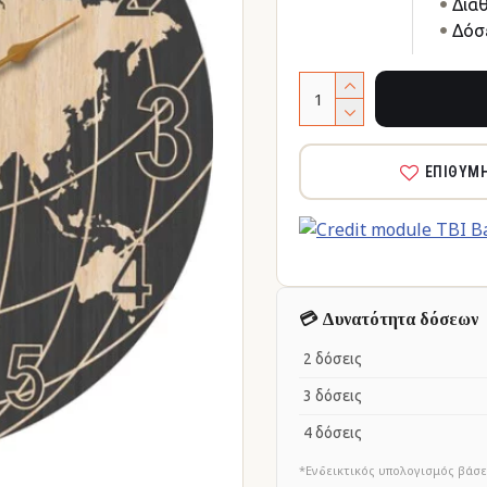
Δια
Δόσε
ΕΠΙΘΥΜ
💳 Δυνατότητα δόσεων
2 δόσεις
3 δόσεις
4 δόσεις
*Ενδεικτικός υπολογισμός βάσε