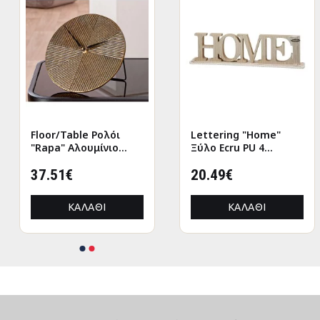
Floor/Table Ρολόι
Lettering "Home"
"Rapa" Αλουμίνιο
Ξύλο Ecru PU 4
Μπρούντζινο PU L.
47x7.5x12.5cm
155 cm D. 205 cm
37.51€
20.49€
ΚΑΛΆΘΙ
ΚΑΛΆΘΙ