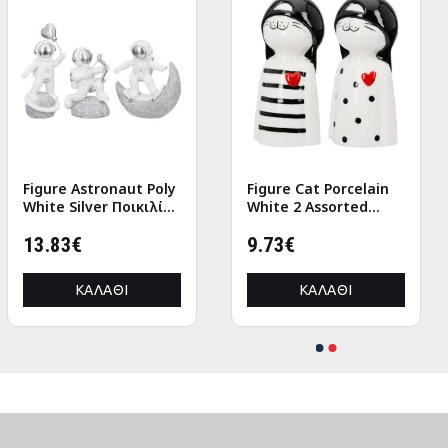
Figure Astronaut Poly
Aποτριχωτική
Figure Cat Porcelain
Figure Astronaut Poly
White Silver Ποικιλία
Συσκευή Gold Epil 3W
White 2 Assorted
White Silver Ποικιλία
3 φορές 11X5X12Cm
Ροζ Χρυσό/Πλαστικό
6X5X12Cm 6X5X12Cm
3 φορές 11X5X12Cm
11X5X12Cm
13.83€
23.29€
9.73€
11X5X12Cm
13.83€
ΚΑΛΆΘΙ
ΚΑΛΆΘΙ
ΚΑΛΆΘΙ
ΚΑΛΆΘΙ