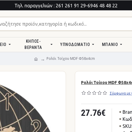
Τηλ. παραγγελιών : 261 261 91 29-6946 48 48 22
ΚΉΠΟΣ-
ΕΊΟ
ΥΠΝΟΔΩΜΆΤΙΟ
ΜΠΆΝΙΟ
ΒΕΡΆΝΤΑ
Ρολόι Τοίχου MDF Φ58x4cm
Ρολόι Τοίχου MDF Φ58x4
Σύμφωνα με 0
27.76€
Bran
Κωδ
SKU