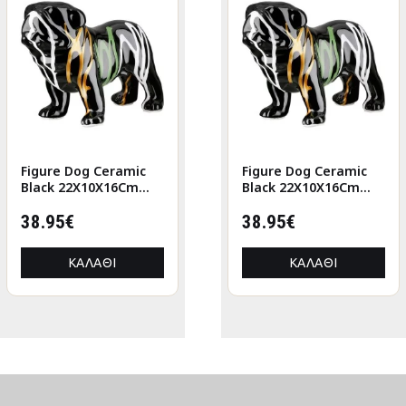
Figure Dog Ceramic
Figure Cat Porcelain
Figure Dog Ceramic
Black 22X10X16Cm
White 2 Assorted
Black 22X10X16Cm
22X10X16Cm
6X5X12Cm 6X5X12Cm
22X10X16Cm
38.95€
9.73€
38.95€
ΚΑΛΆΘΙ
ΚΑΛΆΘΙ
ΚΑΛΆΘΙ