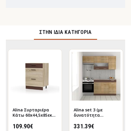
ΣΤΉΝ ΊΔΙΑ ΚΑΤΗΓΟΡΊΑ
Alina Συρταριέρα
Alina set 3 (με
Κάτω 60x44,5x85εκ
δυνατότητα
Σονόμα-Μόκκα
επέκτασης) Σονόμα-
109.90€
Μόκκα Σετ 5 κουτιών
331.39€
(3 τρέχ. Μέτρα)