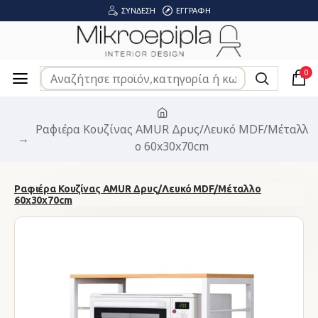
ΣΎΝΔΕΣΗ
ΕΓΓΡΑΦΉ
0
Ραφιέρα Κουζίνας AMUR Δρυς/Λευκό MDF/Μέταλλ
ο 60x30x70cm
Ραφιέρα Κουζίνας AMUR Δρυς/Λευκό MDF/Μέταλλο
60x30x70cm