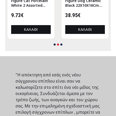
Figure Cat Porcelain
Figure Dog Ceramic
White 2 Assorted
Black 22X10X16Cm
6X5X12Cm 6X5X12Cm
22X10X16Cm
9.73€
38.95€
ΚΑΛΆΘΙ
ΚΑΛΆΘΙ
"Η απόκτηση από εσάς ενός νέου
σύγχρονου επίπλου είναι σαν να
καλωσορίζετε στο σπίτι ένα νέο μέλος της
οικογένειας. Συνδυάζεται άμεσα με τον
τρόπο ζωής, των αναγκών και του χώρου
σας. Με την επιμελημένη σχεδιαστική μας
επιλογή σύγχρονων επίπλων , μπορείτε να