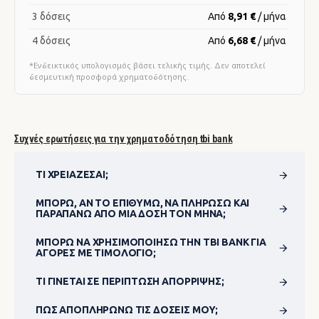
3 δόσεις
Από
8,91 €
/ μήνα
4 δόσεις
Από
6,68 €
/ μήνα
*Ενδεικτικός υπολογισμός βάσει τελικής τιμής. Δεν αποτελεί
δεσμευτική προσφορά χρηματοδότησης.
Συχνές ερωτήσεις για την χρηματοδότηση tbi bank
ΤΙ ΧΡΕΙΆΖΕΣΑΙ;
ΜΠΟΡΏ, ΑΝ ΤΟ ΕΠΙΘΥΜΏ, ΝΑ ΠΛΗΡΏΣΩ ΚΑΙ
ΠΑΡΑΠΆΝΩ ΑΠΌ ΜΊΑ ΔΌΣΗ ΤΟΝ ΜΉΝΑ;
ΜΠΟΡΏ ΝΑ ΧΡΗΣΙΜΟΠΟΊΗΣΩ ΤΗΝ TBI BANK ΓΙΑ
ΑΓΟΡΈΣ ΜΕ ΤΙΜΟΛΌΓΙΟ;
ΤΙ ΓΊΝΕΤΑΙ ΣΕ ΠΕΡΊΠΤΩΣΗ ΑΠΌΡΡΙΨΗΣ;
ΠΏΣ ΑΠΟΠΛΗΡΏΝΩ ΤΙΣ ΔΌΣΕΙΣ ΜΟΥ;