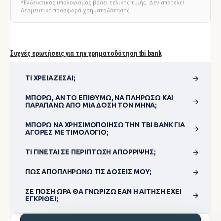
*Ενδεικτικός υπολογισμός βάσει τελικής τιμής. Δεν αποτελεί
δεσμευτική προσφορά χρηματοδότησης.
Συχνές ερωτήσεις για την χρηματοδότηση tbi bank
ΤΙ ΧΡΕΙΆΖΕΣΑΙ;
ΜΠΟΡΏ, ΑΝ ΤΟ ΕΠΙΘΥΜΏ, ΝΑ ΠΛΗΡΏΣΩ ΚΑΙ
ΠΑΡΑΠΆΝΩ ΑΠΌ ΜΊΑ ΔΌΣΗ ΤΟΝ ΜΉΝΑ;
ΜΠΟΡΏ ΝΑ ΧΡΗΣΙΜΟΠΟΊΗΣΩ ΤΗΝ TBI BANK ΓΙΑ
ΑΓΟΡΈΣ ΜΕ ΤΙΜΟΛΌΓΙΟ;
ΤΙ ΓΊΝΕΤΑΙ ΣΕ ΠΕΡΊΠΤΩΣΗ ΑΠΌΡΡΙΨΗΣ;
ΠΏΣ ΑΠΟΠΛΗΡΏΝΩ ΤΙΣ ΔΌΣΕΙΣ ΜΟΥ;
ΣΕ ΠΌΣΗ ΏΡΑ ΘΑ ΓΝΩΡΊΖΩ ΕΆΝ Η ΑΊΤΗΣΗ ΈΧΕΙ
ΕΓΚΡΙΘΕΊ;