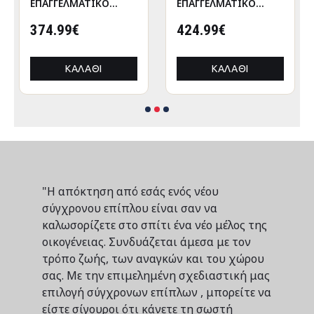
ΕΠΑΓΓΕΛΜΑΤΙΚΟ
ΕΠΑΓΓΕΛΜΑΤΙΚΟ
ΒΑΡΕΩΣ ΤΥΠΟΥ
ΒΑΡΕΩΣ ΤΥΠΟΥ
CRESSEN HM21097
374.99€
CRESSEN HM21097.01
424.99€
ΠΤΥΣΣΟΜΕΝΟ
ΠΤΥΣΣΟΜΕΝΟ
ΑΛΟΥΜΙΝΙΟΥ
ΑΛΟΥΜΙΝΙΟΥ
3x3x3,4Yμ
3x3x3,4Yεκ
ΚΑΛΆΘΙ
ΚΑΛΆΘΙ
"Η απόκτηση από εσάς ενός νέου
σύγχρονου επίπλου είναι σαν να
καλωσορίζετε στο σπίτι ένα νέο μέλος της
οικογένειας. Συνδυάζεται άμεσα με τον
τρόπο ζωής, των αναγκών και του χώρου
σας. Με την επιμελημένη σχεδιαστική μας
επιλογή σύγχρονων επίπλων , μπορείτε να
είστε σίγουροι ότι κάνετε τη σωστή