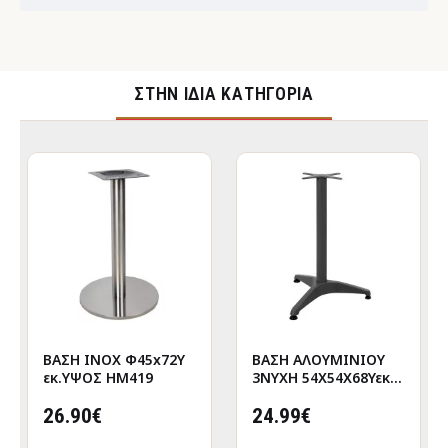
ΣΤΉΝ ΊΔΙΑ ΚΑΤΗΓΟΡΊΑ
ΒΑΣΗ INOX Φ45x72Υ
ΒΑΣΗ ΑΛΟΥΜΙΝΙΟΥ
εκ.ΥΨΟΣ HM419
3ΝΥΧΗ 54X54Χ68Υεκ.
ΜΕ ΣΤΑΥΡΟ 29Χ29εκ.
26.90€
HM449 ΓΚΡΙ
24.99€