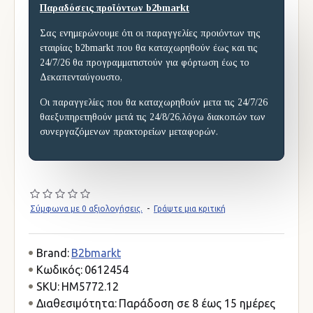
Παραδόσεις προϊόντων b2bmarkt
Σας ενημερώνουμε ότι οι παραγγελίες προιόντων της
εταιρίας b2bmarkt που θα καταχωρηθούν έως και τις
24/7/26 θα προγραμματιστούν για φόρτωση έως το
Δεκαπενταύγουστο,
Οι παραγγελίες που θα καταχωρηθούν μετα τις 24/7/26
θαεξυπηρετηθούν μετά τις 24/8/26,λόγω διακοπών των
συνεργαζόμενων πρακτορείων μεταφορών.
Σύμφωνα με 0 αξιολογήσεις.
-
Γράψτε μια κριτική
Brand:
B2bmarkt
Κωδικός:
0612454
SKU:
HM5772.12
Διαθεσιμότητα:
Παράδοση σε 8 έως 15 ημέρες