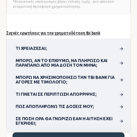
*Ενδεικτικός υπολογισμός βάσει τελικής τιμής. Δεν αποτελεί
δεσμευτική προσφορά χρηματοδότησης.
Συχνές ερωτήσεις για την χρηματοδότηση tbi bank
ΤΙ ΧΡΕΙΆΖΕΣΑΙ;
ΜΠΟΡΏ, ΑΝ ΤΟ ΕΠΙΘΥΜΏ, ΝΑ ΠΛΗΡΏΣΩ ΚΑΙ
ΠΑΡΑΠΆΝΩ ΑΠΌ ΜΊΑ ΔΌΣΗ ΤΟΝ ΜΉΝΑ;
ΜΠΟΡΏ ΝΑ ΧΡΗΣΙΜΟΠΟΊΗΣΩ ΤΗΝ TBI BANK ΓΙΑ
ΑΓΟΡΈΣ ΜΕ ΤΙΜΟΛΌΓΙΟ;
ΤΙ ΓΊΝΕΤΑΙ ΣΕ ΠΕΡΊΠΤΩΣΗ ΑΠΌΡΡΙΨΗΣ;
ΠΏΣ ΑΠΟΠΛΗΡΏΝΩ ΤΙΣ ΔΌΣΕΙΣ ΜΟΥ;
ΣΕ ΠΌΣΗ ΏΡΑ ΘΑ ΓΝΩΡΊΖΩ ΕΆΝ Η ΑΊΤΗΣΗ ΈΧΕΙ
ΕΓΚΡΙΘΕΊ;