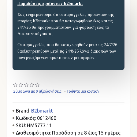
Παραδόσεις προϊόντων b2bmarkt
Σας ενημερώνουμε ότι οι παραγγελίες προιόντων της
εταιρίας b2bmarkt που θα καταχωρηθούν έως και τις
24/7/26 θα προγραμματιστούν για φόρτωση έως το
Δεκαπενταύγουστο,
Οι παραγγελίες που θα καταχωρηθούν μετα τις 24/7/26
θαεξυπηρετηθούν μετά τις 24/8/26,λόγω διακοπών των
συνεργαζόμενων πρακτορείων μεταφορών.
Σύμφωνα με 0 αξιολογήσεις.
-
Γράψτε μια κριτική
Brand:
B2bmarkt
Κωδικός:
0612460
SKU:
HM5773.11
Διαθεσιμότητα:
Παράδοση σε 8 έως 15 ημέρες