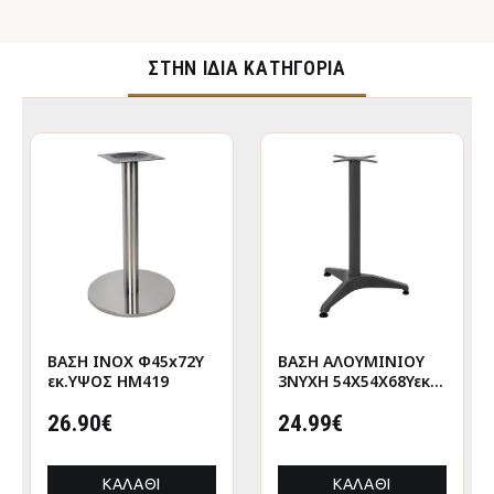
ΣΤΉΝ ΊΔΙΑ ΚΑΤΗΓΟΡΊΑ
ΒΑΣΗ INOX Φ45x72Υ
ΒΑΣΗ ΑΛΟΥΜΙΝΙΟΥ
εκ.ΥΨΟΣ HM419
3ΝΥΧΗ 54X54Χ68Υεκ.
ΜΕ ΣΤΑΥΡΟ 29Χ29εκ.
26.90€
HM449 ΓΚΡΙ
24.99€
ΚΑΛΆΘΙ
ΚΑΛΆΘΙ