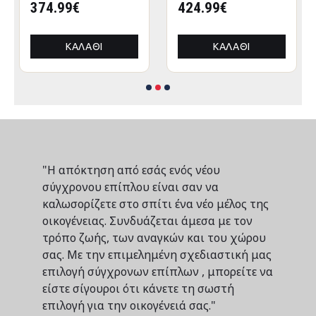
CRESSEN HM21097
374.99€
CRESSEN HM21097.01
424.99€
ΠΤΥΣΣΟΜΕΝΟ
ΠΤΥΣΣΟΜΕΝΟ
ΑΛΟΥΜΙΝΙΟΥ
ΑΛΟΥΜΙΝΙΟΥ
3x3x3,4Yμ
3x3x3,4Yεκ
ΚΑΛΆΘΙ
ΚΑΛΆΘΙ
"Η απόκτηση από εσάς ενός νέου
σύγχρονου επίπλου είναι σαν να
καλωσορίζετε στο σπίτι ένα νέο μέλος της
οικογένειας. Συνδυάζεται άμεσα με τον
τρόπο ζωής, των αναγκών και του χώρου
σας. Με την επιμελημένη σχεδιαστική μας
επιλογή σύγχρονων επίπλων , μπορείτε να
είστε σίγουροι ότι κάνετε τη σωστή
επιλογή για την οικογένειά σας."