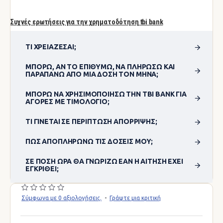
Συχνές ερωτήσεις για την χρηματοδότηση tbi bank
ΤΙ ΧΡΕΙΆΖΕΣΑΙ;
ΜΠΟΡΏ, ΑΝ ΤΟ ΕΠΙΘΥΜΏ, ΝΑ ΠΛΗΡΏΣΩ ΚΑΙ
ΠΑΡΑΠΆΝΩ ΑΠΌ ΜΊΑ ΔΌΣΗ ΤΟΝ ΜΉΝΑ;
ΜΠΟΡΏ ΝΑ ΧΡΗΣΙΜΟΠΟΊΗΣΩ ΤΗΝ TBI BANK ΓΙΑ
ΑΓΟΡΈΣ ΜΕ ΤΙΜΟΛΌΓΙΟ;
ΤΙ ΓΊΝΕΤΑΙ ΣΕ ΠΕΡΊΠΤΩΣΗ ΑΠΌΡΡΙΨΗΣ;
ΠΏΣ ΑΠΟΠΛΗΡΏΝΩ ΤΙΣ ΔΌΣΕΙΣ ΜΟΥ;
ΣΕ ΠΌΣΗ ΏΡΑ ΘΑ ΓΝΩΡΊΖΩ ΕΆΝ Η ΑΊΤΗΣΗ ΈΧΕΙ
ΕΓΚΡΙΘΕΊ;
Σύμφωνα με 0 αξιολογήσεις.
-
Γράψτε μια κριτική