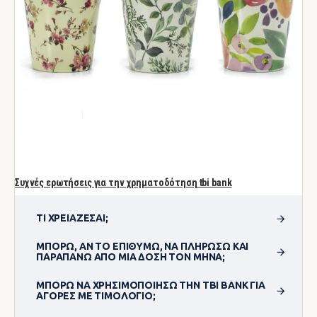
Συχνές ερωτήσεις για την χρηματοδότηση tbi bank
ΤΙ ΧΡΕΙΆΖΕΣΑΙ;
ΜΠΟΡΏ, ΑΝ ΤΟ ΕΠΙΘΥΜΏ, ΝΑ ΠΛΗΡΏΣΩ ΚΑΙ
ΠΑΡΑΠΆΝΩ ΑΠΌ ΜΊΑ ΔΌΣΗ ΤΟΝ ΜΉΝΑ;
ΜΠΟΡΏ ΝΑ ΧΡΗΣΙΜΟΠΟΊΗΣΩ ΤΗΝ TBI BANK ΓΙΑ
ΑΓΟΡΈΣ ΜΕ ΤΙΜΟΛΌΓΙΟ;