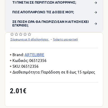
ΤΙ ΓΊΝΕΤΑΙ ΣΕ ΠΕΡΊΠΤΩΣΗ ΑΠΌΡΡΙΨΗΣ;
ΠΏΣ ΑΠΟΠΛΗΡΏΝΩ ΤΙΣ ΔΌΣΕΙΣ ΜΟΥ;
ΣΕ ΠΌΣΗ ΏΡΑ ΘΑ ΓΝΩΡΊΖΩ ΕΆΝ Η ΑΊΤΗΣΗ ΈΧΕΙ
ΕΓΚΡΙΘΕΊ;
Σύμφωνα με 0 αξιολογήσεις.
-
Γράψτε μια κριτική
Brand:
ARTELIBRE
Κωδικός:
06512356
SKU:
06512356
Διαθεσιμότητα:
Παράδοση σε 8 έως 15 ημέρες
2.01€