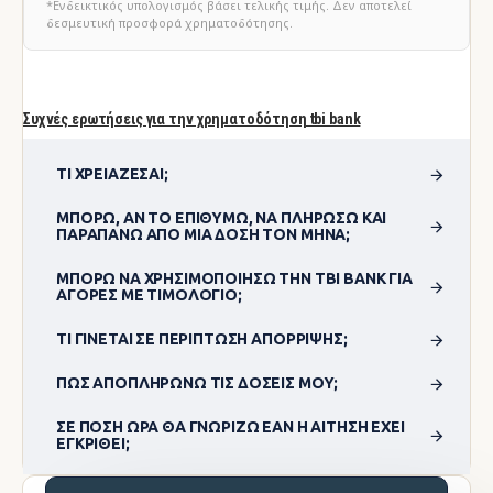
*Ενδεικτικός υπολογισμός βάσει τελικής τιμής. Δεν αποτελεί
δεσμευτική προσφορά χρηματοδότησης.
Συχνές ερωτήσεις για την χρηματοδότηση tbi bank
ΤΙ ΧΡΕΙΆΖΕΣΑΙ;
ΜΠΟΡΏ, ΑΝ ΤΟ ΕΠΙΘΥΜΏ, ΝΑ ΠΛΗΡΏΣΩ ΚΑΙ
ΠΑΡΑΠΆΝΩ ΑΠΌ ΜΊΑ ΔΌΣΗ ΤΟΝ ΜΉΝΑ;
ΜΠΟΡΏ ΝΑ ΧΡΗΣΙΜΟΠΟΊΗΣΩ ΤΗΝ TBI BANK ΓΙΑ
ΑΓΟΡΈΣ ΜΕ ΤΙΜΟΛΌΓΙΟ;
ΤΙ ΓΊΝΕΤΑΙ ΣΕ ΠΕΡΊΠΤΩΣΗ ΑΠΌΡΡΙΨΗΣ;
ΠΏΣ ΑΠΟΠΛΗΡΏΝΩ ΤΙΣ ΔΌΣΕΙΣ ΜΟΥ;
ΣΕ ΠΌΣΗ ΏΡΑ ΘΑ ΓΝΩΡΊΖΩ ΕΆΝ Η ΑΊΤΗΣΗ ΈΧΕΙ
ΕΓΚΡΙΘΕΊ;