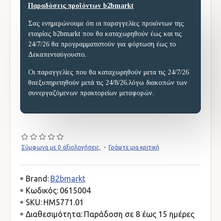
Παραδόσεις προϊόντων b2bmarkt
Σας ενημερώνουμε ότι οι παραγγελίες προιόντων της
εταιρίας b2bmarkt που θα καταχωρηθούν έως και τις
24/7/26 θα προγραμματιστούν για φόρτωση έως το
Δεκαπενταύγουστο,
Οι παραγγελίες που θα καταχωρηθούν μετα τις 24/7/26
θαεξυπηρετηθούν μετά τις 24/8/26,λόγω διακοπών των
συνεργαζόμενων πρακτορείων μεταφορών.
Σύμφωνα με 0 αξιολογήσεις.
-
Γράψτε μια κριτική
Brand:
B2bmarkt
Κωδικός:
0615004
SKU:
HM5771.01
Διαθεσιμότητα:
Παράδοση σε 8 έως 15 ημέρες