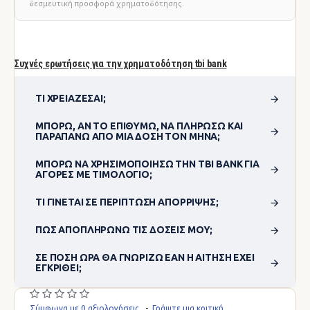
δεσμευτική προσφορά χρηματοδότησης.
Συχνές ερωτήσεις για την χρηματοδότηση tbi bank
ΤΙ ΧΡΕΙΆΖΕΣΑΙ;
ΜΠΟΡΏ, ΑΝ ΤΟ ΕΠΙΘΥΜΏ, ΝΑ ΠΛΗΡΏΣΩ ΚΑΙ
ΠΑΡΑΠΆΝΩ ΑΠΌ ΜΊΑ ΔΌΣΗ ΤΟΝ ΜΉΝΑ;
ΜΠΟΡΏ ΝΑ ΧΡΗΣΙΜΟΠΟΊΗΣΩ ΤΗΝ TBI BANK ΓΙΑ
ΑΓΟΡΈΣ ΜΕ ΤΙΜΟΛΌΓΙΟ;
ΤΙ ΓΊΝΕΤΑΙ ΣΕ ΠΕΡΊΠΤΩΣΗ ΑΠΌΡΡΙΨΗΣ;
ΠΏΣ ΑΠΟΠΛΗΡΏΝΩ ΤΙΣ ΔΌΣΕΙΣ ΜΟΥ;
ΣΕ ΠΌΣΗ ΏΡΑ ΘΑ ΓΝΩΡΊΖΩ ΕΆΝ Η ΑΊΤΗΣΗ ΈΧΕΙ
ΕΓΚΡΙΘΕΊ;
Σύμφωνα με 0 αξιολογήσεις.
-
Γράψτε μια κριτική