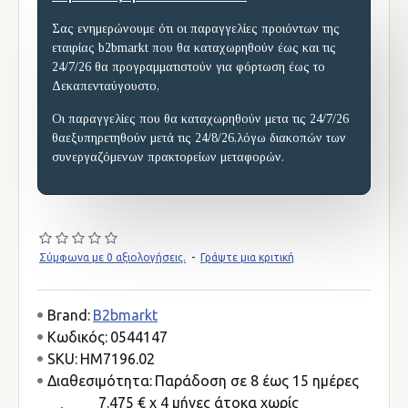
Σας ενημερώνουμε ότι οι παραγγελίες προιόντων της
εταιρίας b2bmarkt που θα καταχωρηθούν έως και τις
24/7/26 θα προγραμματιστούν για φόρτωση έως το
Δεκαπενταύγουστο,
Οι παραγγελίες που θα καταχωρηθούν μετα τις 24/7/26
θαεξυπηρετηθούν μετά τις 24/8/26,λόγω διακοπών των
συνεργαζόμενων πρακτορείων μεταφορών.
Σύμφωνα με 0 αξιολογήσεις.
-
Γράψτε μια κριτική
Brand:
B2bmarkt
Κωδικός:
0544147
SKU:
HM7196.02
Διαθεσιμότητα:
Παράδοση σε 8 έως 15 ημέρες
7.475 € x 4 μήνες άτοκα χωρίς