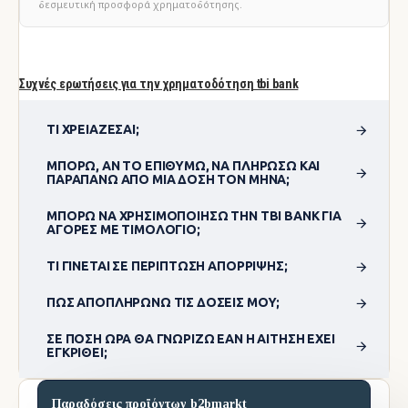
δεσμευτική προσφορά χρηματοδότησης.
Συχνές ερωτήσεις για την χρηματοδότηση tbi bank
ΤΙ ΧΡΕΙΆΖΕΣΑΙ;
ΜΠΟΡΏ, ΑΝ ΤΟ ΕΠΙΘΥΜΏ, ΝΑ ΠΛΗΡΏΣΩ ΚΑΙ
ΠΑΡΑΠΆΝΩ ΑΠΌ ΜΊΑ ΔΌΣΗ ΤΟΝ ΜΉΝΑ;
ΜΠΟΡΏ ΝΑ ΧΡΗΣΙΜΟΠΟΊΗΣΩ ΤΗΝ TBI BANK ΓΙΑ
ΑΓΟΡΈΣ ΜΕ ΤΙΜΟΛΌΓΙΟ;
ΤΙ ΓΊΝΕΤΑΙ ΣΕ ΠΕΡΊΠΤΩΣΗ ΑΠΌΡΡΙΨΗΣ;
ΠΏΣ ΑΠΟΠΛΗΡΏΝΩ ΤΙΣ ΔΌΣΕΙΣ ΜΟΥ;
ΣΕ ΠΌΣΗ ΏΡΑ ΘΑ ΓΝΩΡΊΖΩ ΕΆΝ Η ΑΊΤΗΣΗ ΈΧΕΙ
ΕΓΚΡΙΘΕΊ;
Παραδόσεις προϊόντων b2bmarkt