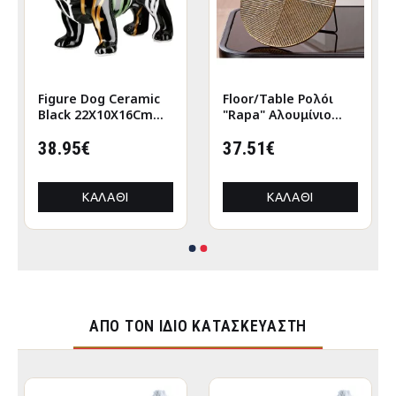
Figure Dog Ceramic
Floor/Table Ρολόι
Black 22X10X16Cm
"Rapa" Αλουμίνιο
22X10X16Cm
Μπρούντζινο PU L.
38.95€
155 cm D. 205 cm
37.51€
ΚΑΛΆΘΙ
ΚΑΛΆΘΙ
ΑΠΌ ΤΟΝ ΊΔΙΟ ΚΑΤΑΣΚΕΥΑΣΤΉ