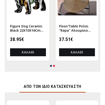
Figure Dog Ceramic
Floor/Table Ρολόι
Black 22X10X16Cm
"Rapa" Αλουμίνιο
22X10X16Cm
Μπρούντζινο PU L.
38.95€
155 cm D. 205 cm
37.51€
ΚΑΛΆΘΙ
ΚΑΛΆΘΙ
ΑΠΌ ΤΟΝ ΊΔΙΟ ΚΑΤΑΣΚΕΥΑΣΤΉ