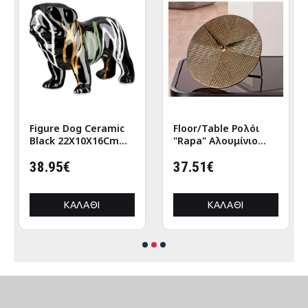
Figure Dog Ceramic
Floor/Table Ρολόι
Black 22X10X16Cm
"Rapa" Αλουμίνιο
22X10X16Cm
Μπρούντζινο PU L.
38.95€
155 cm D. 205 cm
37.51€
ΚΑΛΆΘΙ
ΚΑΛΆΘΙ