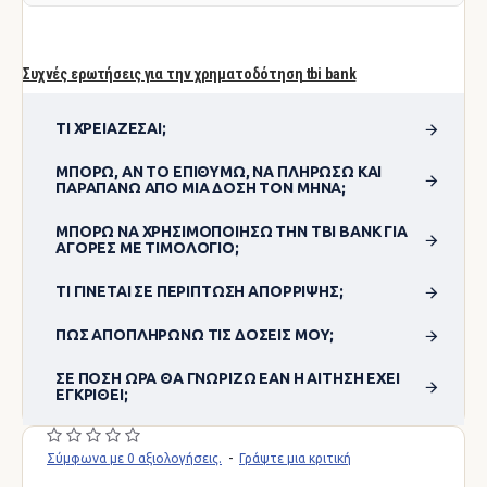
Συχνές ερωτήσεις για την χρηματοδότηση tbi bank
ΤΙ ΧΡΕΙΆΖΕΣΑΙ;
ΜΠΟΡΏ, ΑΝ ΤΟ ΕΠΙΘΥΜΏ, ΝΑ ΠΛΗΡΏΣΩ ΚΑΙ
ΠΑΡΑΠΆΝΩ ΑΠΌ ΜΊΑ ΔΌΣΗ ΤΟΝ ΜΉΝΑ;
ΜΠΟΡΏ ΝΑ ΧΡΗΣΙΜΟΠΟΊΗΣΩ ΤΗΝ TBI BANK ΓΙΑ
ΑΓΟΡΈΣ ΜΕ ΤΙΜΟΛΌΓΙΟ;
ΤΙ ΓΊΝΕΤΑΙ ΣΕ ΠΕΡΊΠΤΩΣΗ ΑΠΌΡΡΙΨΗΣ;
ΠΏΣ ΑΠΟΠΛΗΡΏΝΩ ΤΙΣ ΔΌΣΕΙΣ ΜΟΥ;
ΣΕ ΠΌΣΗ ΏΡΑ ΘΑ ΓΝΩΡΊΖΩ ΕΆΝ Η ΑΊΤΗΣΗ ΈΧΕΙ
ΕΓΚΡΙΘΕΊ;
Σύμφωνα με 0 αξιολογήσεις.
-
Γράψτε μια κριτική