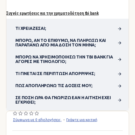
Συχνές ερωτήσεις για την χρηματοδότηση tbi bank
ΤΙ ΧΡΕΙΆΖΕΣΑΙ;
ΜΠΟΡΏ, ΑΝ ΤΟ ΕΠΙΘΥΜΏ, ΝΑ ΠΛΗΡΏΣΩ ΚΑΙ
ΠΑΡΑΠΆΝΩ ΑΠΌ ΜΊΑ ΔΌΣΗ ΤΟΝ ΜΉΝΑ;
ΜΠΟΡΏ ΝΑ ΧΡΗΣΙΜΟΠΟΊΗΣΩ ΤΗΝ TBI BANK ΓΙΑ
ΑΓΟΡΈΣ ΜΕ ΤΙΜΟΛΌΓΙΟ;
ΤΙ ΓΊΝΕΤΑΙ ΣΕ ΠΕΡΊΠΤΩΣΗ ΑΠΌΡΡΙΨΗΣ;
ΠΏΣ ΑΠΟΠΛΗΡΏΝΩ ΤΙΣ ΔΌΣΕΙΣ ΜΟΥ;
ΣΕ ΠΌΣΗ ΏΡΑ ΘΑ ΓΝΩΡΊΖΩ ΕΆΝ Η ΑΊΤΗΣΗ ΈΧΕΙ
ΕΓΚΡΙΘΕΊ;
Σύμφωνα με 0 αξιολογήσεις.
-
Γράψτε μια κριτική