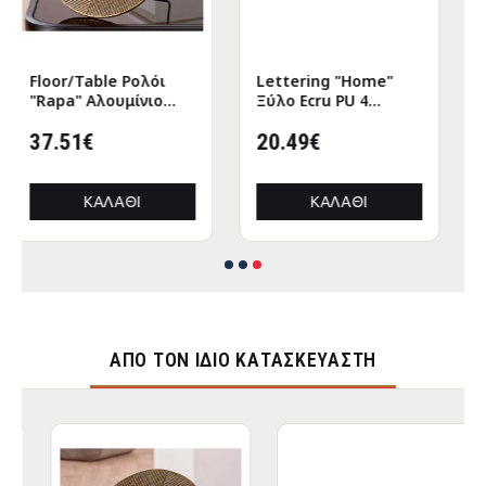
Lettering "Home"
Sculpture Elephant
Ξύλο Ecru PU 4
Ceramic Black 2
47x7.5x12.5cm
Assorted 9X6X17Cm
20.49€
9X6X17Cm
13.70€
ΚΑΛΆΘΙ
ΚΑΛΆΘΙ
ΑΠΌ ΤΟΝ ΊΔΙΟ ΚΑΤΑΣΚΕΥΑΣΤΉ