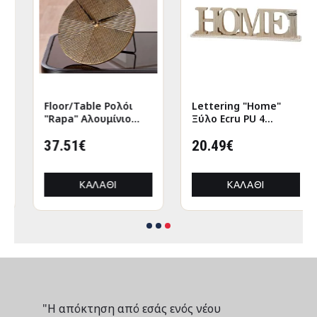
Lettering "Home"
Sculpture Elephant
Ξύλο Ecru PU 4
Ceramic Black 2
47x7.5x12.5cm
Assorted 9X6X17Cm
20.49€
9X6X17Cm
13.70€
ΚΑΛΆΘΙ
ΚΑΛΆΘΙ
"Η απόκτηση από εσάς ενός νέου