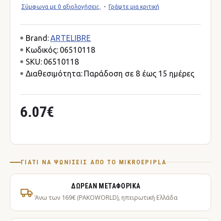
Σύμφωνα με 0 αξιολογήσεις.
-
Γράψτε μια κριτική
Brand:
ARTELIBRE
Κωδικός:
06510118
SKU:
06510118
Διαθεσιμότητα:
Παράδοση σε 8 έως 15 ημέρες
6.07€
ΓΙΑΤΊ ΝΑ ΨΩΝΊΣΕΙΣ ΑΠΌ ΤΟ MIKROEPIPLA
ΔΩΡΕΆΝ ΜΕΤΑΦΟΡΙΚΆ
Άνω των 169€ (PAKOWORLD), ηπειρωτική Ελλάδα