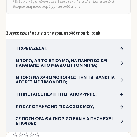
*Ενδεικτικός υπολογισμός βάσει τελικής τιμής. Δεν αποτελεί
δεσμευτική προσφορά χρηματοδότησης.
Συχνές ερωτήσεις για την χρηματοδότηση tbi bank
ΤΙ ΧΡΕΙΆΖΕΣΑΙ;
ΜΠΟΡΏ, ΑΝ ΤΟ ΕΠΙΘΥΜΏ, ΝΑ ΠΛΗΡΏΣΩ ΚΑΙ
ΠΑΡΑΠΆΝΩ ΑΠΌ ΜΊΑ ΔΌΣΗ ΤΟΝ ΜΉΝΑ;
ΜΠΟΡΏ ΝΑ ΧΡΗΣΙΜΟΠΟΊΗΣΩ ΤΗΝ TBI BANK ΓΙΑ
ΑΓΟΡΈΣ ΜΕ ΤΙΜΟΛΌΓΙΟ;
ΤΙ ΓΊΝΕΤΑΙ ΣΕ ΠΕΡΊΠΤΩΣΗ ΑΠΌΡΡΙΨΗΣ;
ΠΏΣ ΑΠΟΠΛΗΡΏΝΩ ΤΙΣ ΔΌΣΕΙΣ ΜΟΥ;
ΣΕ ΠΌΣΗ ΏΡΑ ΘΑ ΓΝΩΡΊΖΩ ΕΆΝ Η ΑΊΤΗΣΗ ΈΧΕΙ
ΕΓΚΡΙΘΕΊ;