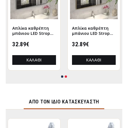
Απλίκα καθρέπτη
Απλίκα καθρέπτη
μπάνιου LED Strop
μπάνιου LED Strop
μεταλλική χρώμα
μεταλλική χρώμα
μαύρο 35εκ.
32.89€
χρυσό 35εκ.
32.89€
ΚΑΛΆΘΙ
ΚΑΛΆΘΙ
ΑΠΌ ΤΟΝ ΊΔΙΟ ΚΑΤΑΣΚΕΥΑΣΤΉ