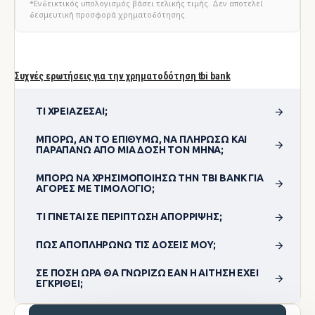
*Ενδεικτικός υπολογισμός βάσει τελικής τιμής. Δεν αποτελεί
δεσμευτική προσφορά χρηματοδότησης.
Συχνές ερωτήσεις για την χρηματοδότηση tbi bank
ΤΙ ΧΡΕΙΆΖΕΣΑΙ;
ΜΠΟΡΏ, ΑΝ ΤΟ ΕΠΙΘΥΜΏ, ΝΑ ΠΛΗΡΏΣΩ ΚΑΙ
ΠΑΡΑΠΆΝΩ ΑΠΌ ΜΊΑ ΔΌΣΗ ΤΟΝ ΜΉΝΑ;
ΜΠΟΡΏ ΝΑ ΧΡΗΣΙΜΟΠΟΊΗΣΩ ΤΗΝ TBI BANK ΓΙΑ
ΑΓΟΡΈΣ ΜΕ ΤΙΜΟΛΌΓΙΟ;
ΤΙ ΓΊΝΕΤΑΙ ΣΕ ΠΕΡΊΠΤΩΣΗ ΑΠΌΡΡΙΨΗΣ;
ΠΏΣ ΑΠΟΠΛΗΡΏΝΩ ΤΙΣ ΔΌΣΕΙΣ ΜΟΥ;
ΣΕ ΠΌΣΗ ΏΡΑ ΘΑ ΓΝΩΡΊΖΩ ΕΆΝ Η ΑΊΤΗΣΗ ΈΧΕΙ
ΕΓΚΡΙΘΕΊ;