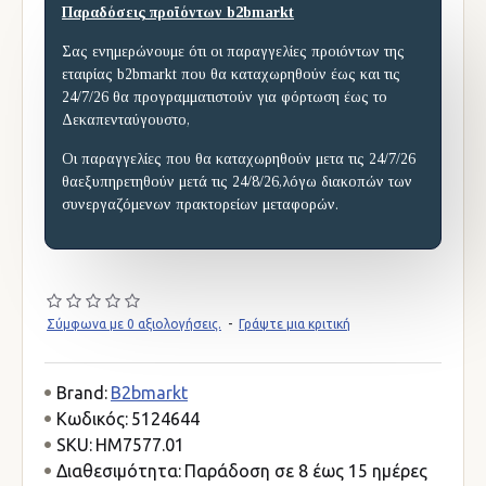
Παραδόσεις προϊόντων b2bmarkt
Σας ενημερώνουμε ότι οι παραγγελίες προιόντων της
εταιρίας b2bmarkt που θα καταχωρηθούν έως και τις
24/7/26 θα προγραμματιστούν για φόρτωση έως το
Δεκαπενταύγουστο,
Οι παραγγελίες που θα καταχωρηθούν μετα τις 24/7/26
θαεξυπηρετηθούν μετά τις 24/8/26,λόγω διακοπών των
συνεργαζόμενων πρακτορείων μεταφορών.
Σύμφωνα με 0 αξιολογήσεις.
-
Γράψτε μια κριτική
Brand:
B2bmarkt
Κωδικός:
5124644
SKU:
HM7577.01
Διαθεσιμότητα:
Παράδοση σε 8 έως 15 ημέρες