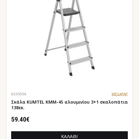
0233556
MEGAPAP
Σκάλα KUMTEL KMM-45 αλουμινίου 3+1 σκαλοπάτια
138εκ.
59.40€
ΚΑΛΆΘΙ