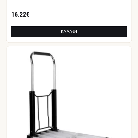
16.22€
ΚΑΛΆΘΙ