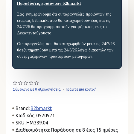
Παραδόσεις προϊόντων b2bmarkt
Σας ενημερώνουμε ότι οι παραγγελίες προιόντων της
εταιρίας b2bmarkt που θα καταχωρηθούν έως και τις
24/7/26 θα προγραμματιστούν για φόρτωση έως το
Δεκαπενταύγουστο,
Οι παραγγελίες που θα καταχωρηθούν μετα τις 24/7/26
θαεξυπηρετηθούν μετά τις 24/8/26,λόγω διακοπών των
συνεργαζόμενων πρακτορείων μεταφορών.
Σύμφωνα με 0 αξιολογήσεις.
-
Γράψτε μια κριτική
Brand:
B2bmarkt
Κωδικός:
0520971
SKU:
HM339.04
Διαθεσιμότητα:
Παράδοση σε 8 έως 15 ημέρες