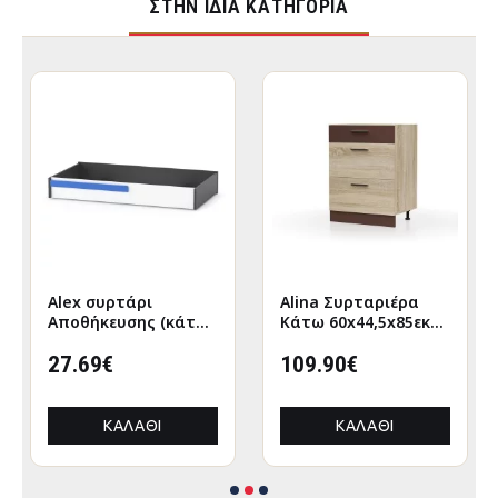
ΣΤΉΝ ΊΔΙΑ ΚΑΤΗΓΟΡΊΑ
Alex συρτάρι
Alina Συρταριέρα
Αποθήκευσης (κάτω
Κάτω 60x44,5x85εκ
απο κρεβάτι)
Σονόμα-Μόκκα
120x63εκ Λευκό-
27.69€
109.90€
Γραφίτης
ΚΑΛΆΘΙ
ΚΑΛΆΘΙ