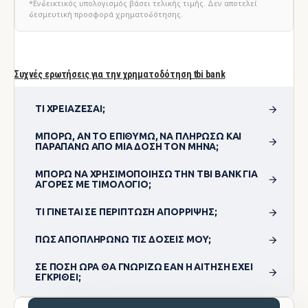
*Ενδεικτικός υπολογισμός βάσει τελικής τιμής. Δεν αποτελεί
δεσμευτική προσφορά χρηματοδότησης.
Συχνές ερωτήσεις για την χρηματοδότηση tbi bank
ΤΙ ΧΡΕΙΆΖΕΣΑΙ;
ΜΠΟΡΏ, ΑΝ ΤΟ ΕΠΙΘΥΜΏ, ΝΑ ΠΛΗΡΏΣΩ ΚΑΙ
ΠΑΡΑΠΆΝΩ ΑΠΌ ΜΊΑ ΔΌΣΗ ΤΟΝ ΜΉΝΑ;
ΜΠΟΡΏ ΝΑ ΧΡΗΣΙΜΟΠΟΊΗΣΩ ΤΗΝ TBI BANK ΓΙΑ
ΑΓΟΡΈΣ ΜΕ ΤΙΜΟΛΌΓΙΟ;
ΤΙ ΓΊΝΕΤΑΙ ΣΕ ΠΕΡΊΠΤΩΣΗ ΑΠΌΡΡΙΨΗΣ;
ΠΏΣ ΑΠΟΠΛΗΡΏΝΩ ΤΙΣ ΔΌΣΕΙΣ ΜΟΥ;
ΣΕ ΠΌΣΗ ΏΡΑ ΘΑ ΓΝΩΡΊΖΩ ΕΆΝ Η ΑΊΤΗΣΗ ΈΧΕΙ
ΕΓΚΡΙΘΕΊ;