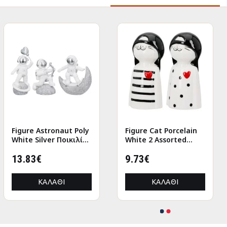
Figure Astronaut Poly
Aποτριχωτική
Figure Cat Porcelain
Figure Astronaut Poly
White Silver Ποικιλία
Συσκευή Gold Epil 3W
White 2 Assorted
White Silver Ποικιλία
3 φορές 11X5X12Cm
Ροζ Χρυσό/Πλαστικό
6X5X12Cm 6X5X12Cm
3 φορές 11X5X12Cm
11X5X12Cm
13.83€
23.29€
9.73€
11X5X12Cm
13.83€
ΚΑΛΆΘΙ
ΚΑΛΆΘΙ
ΚΑΛΆΘΙ
ΚΑΛΆΘΙ