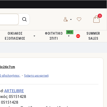
0
ΝΕΟ
ΟΙΚΙΑΚΌΣ
ΦΟΙΤΗΤΙΚΌ
SUMMER
ΕΞΟΠΛΙΣΜΌΣ
ΣΠΊΤΙ
SALES
6x26x7cm
 αξιολογήσεις.
-
Γράψτε μια κριτική
d:
ARTELIBRE
ικός:
05151428
:
05151428