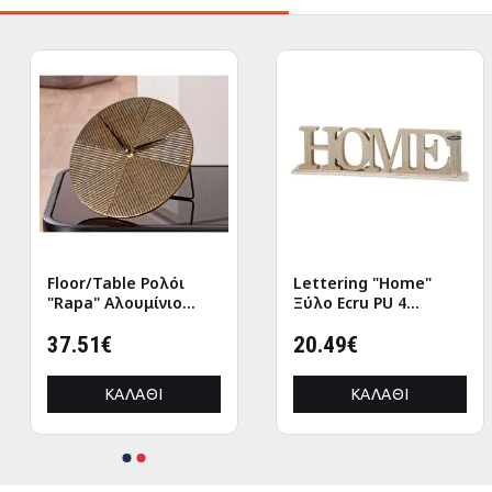
Floor/Table Ρολόι
Lettering "Home"
"Rapa" Αλουμίνιο
Ξύλο Ecru PU 4
Μπρούντζινο PU L.
47x7.5x12.5cm
155 cm D. 205 cm
37.51€
20.49€
ΚΑΛΆΘΙ
ΚΑΛΆΘΙ