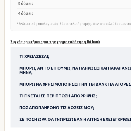
3 δόσεις
4 δόσεις
*Ενδεικτικός υπολογισμός βάσει τελικής τιμής. Δεν αποτελεί δεσμευ
Συχνές ερωτήσεις για την χρηματοδότηση tbi bank
ΤΙ ΧΡΕΙΆΖΕΣΑΙ;
ΜΠΟΡΏ, ΑΝ ΤΟ ΕΠΙΘΥΜΏ, ΝΑ ΠΛΗΡΏΣΩ ΚΑΙ ΠΑΡΑΠΆΝΩ
ΜΉΝΑ;
ΜΠΟΡΏ ΝΑ ΧΡΗΣΙΜΟΠΟΊΗΣΩ ΤΗΝ TBI BANK ΓΙΑ ΑΓΟΡΈΣ
ΤΙ ΓΊΝΕΤΑΙ ΣΕ ΠΕΡΊΠΤΩΣΗ ΑΠΌΡΡΙΨΗΣ;
ΠΏΣ ΑΠΟΠΛΗΡΏΝΩ ΤΙΣ ΔΌΣΕΙΣ ΜΟΥ;
ΣΕ ΠΌΣΗ ΏΡΑ ΘΑ ΓΝΩΡΊΖΩ ΕΆΝ Η ΑΊΤΗΣΗ ΈΧΕΙ ΕΓΚΡΙΘΕΊ