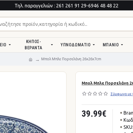
Τηλ. παραγγελιών : 261 261 91 29-6946 48 48 22
ΚΉΠΟΣ-
ΕΊΟ
ΥΠΝΟΔΩΜΆΤΙΟ
ΜΠΆΝΙΟ
ΒΕΡΆΝΤΑ
Μπολ Μπλε Πορσελάνη 26x26x7cm
Μπολ Μπλε Πορσελάνη 2
Σύμφωνα με 0
39.99€
Bran
Κωδ
SKU