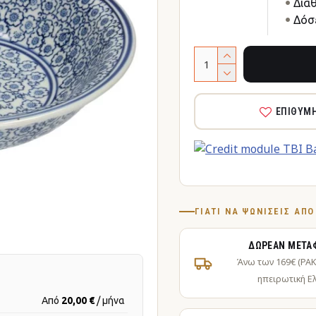
Δια
Δόσε
ΕΠΙΘΥΜ
ΓΙΑΤΊ ΝΑ ΨΩΝΊΣΕΙΣ ΑΠ
ΔΩΡΕΆΝ ΜΕΤΑ
Άνω των 169€ (PA
ηπειρωτική Ε
Από
20,00 €
/ μήνα