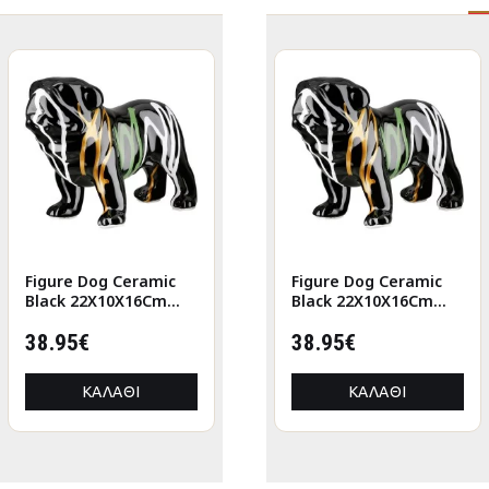
Figure Dog Ceramic
Figure Cat Porcelain
Figure Dog Ceramic
Black 22X10X16Cm
White 2 Assorted
Black 22X10X16Cm
22X10X16Cm
6X5X12Cm 6X5X12Cm
22X10X16Cm
38.95€
9.73€
38.95€
ΚΑΛΆΘΙ
ΚΑΛΆΘΙ
ΚΑΛΆΘΙ