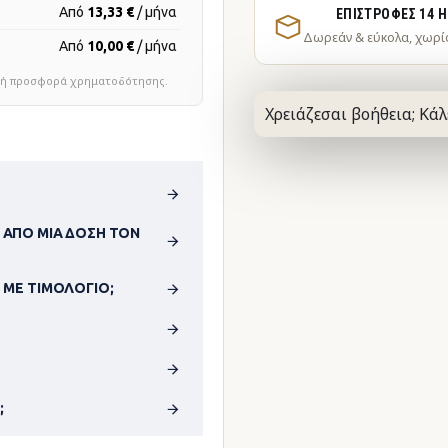
Από
13,33 €
/ μήνα
ΕΠΙΣΤΡΟΦΈΣ 14 
Δωρεάν & εύκολα, χωρί
Από
10,00 €
/ μήνα
τική προσφορά χρηματοδότησης.
Χρειάζεσαι βοήθεια; Κάλ
 ΑΠΌ ΜΊΑ ΔΌΣΗ ΤΟΝ
 ΜΕ ΤΙΜΟΛΌΓΙΟ;
;