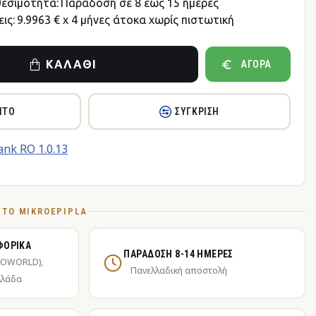
θεσιμότητα:
Παράδοση σε 8 έως 15 ημέρες
ις:
9.9963 € x 4 μήνες άτοκα χωρίς πιστωτική
ΚΑΛΆΘΙ
ΑΓΟΡΆ
ΗΤΌ
ΣΎΓΚΡΙΣΗ
Ό ΤΟ MIKROEPIPLA
ΦΟΡΙΚΆ
ΠΑΡΆΔΟΣΗ 8-14 ΗΜΈΡΕΣ
KOWORLD),
Πανελλαδική αποστολή
λλάδα