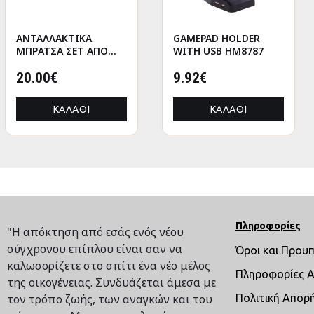
ANΤΑΛΛΑΚΤΙΚΑ
Aποτριχωτική
GAMEPAD HOLDER
Figure Astronaut Poly
ΜΠΡΑΤΣΑ ΣΕΤ ΑΠΟ
Συσκευή Gold Epil 3W
WITH USB HM8787
White Silver Ποικιλία
ΚΑΡΕΚΛΑ HM1087.09
Ροζ Χρυσό/Πλαστικό
3 φορές 11X5X12Cm
20.00€
23.29€
9.92€
11X5X12Cm
13.83€
ΚΑΛΆΘΙ
ΚΑΛΆΘΙ
ΚΑΛΆΘΙ
ΚΑΛΆΘΙ
Πληροφορίες
"Η απόκτηση από εσάς ενός νέου
σύγχρονου επίπλου είναι σαν να
Όροι και Πρου
καλωσορίζετε στο σπίτι ένα νέο μέλος
Πληροφορίες 
της οικογένειας. Συνδυάζεται άμεσα με
τον τρόπο ζωής, των αναγκών και του
Πολιτική Απορ