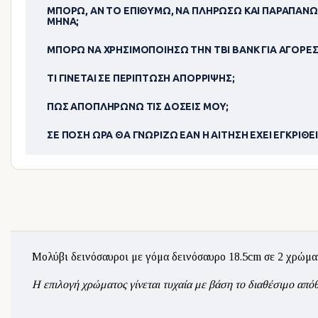
ΜΠΟΡΏ, ΑΝ ΤΟ ΕΠΙΘΥΜΏ, ΝΑ ΠΛΗΡΏΣΩ ΚΑΙ ΠΑΡΑΠΆΝΩ
ΜΉΝΑ;
ΜΠΟΡΏ ΝΑ ΧΡΗΣΙΜΟΠΟΊΗΣΩ ΤΗΝ TBI BANK ΓΙΑ ΑΓΟΡΈΣ
ΤΙ ΓΊΝΕΤΑΙ ΣΕ ΠΕΡΊΠΤΩΣΗ ΑΠΌΡΡΙΨΗΣ;
ΠΏΣ ΑΠΟΠΛΗΡΏΝΩ ΤΙΣ ΔΌΣΕΙΣ ΜΟΥ;
ΣΕ ΠΌΣΗ ΏΡΑ ΘΑ ΓΝΩΡΊΖΩ ΕΆΝ Η ΑΊΤΗΣΗ ΈΧΕΙ ΕΓΚΡΙΘΕΊ
Μολύβι δεινόσαυροι με γόμα δεινόσαυρο 18.5cm σε 2 χρώμα
Η επιλογή χρώματος γίνεται τυχαία με βάση το διαθέσιμο από