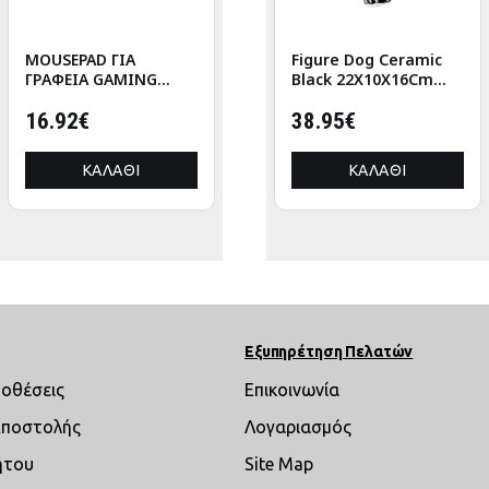
MOUSEPAD ΓΙΑ
Figure Cat Porcelain
Figure Dog Ceramic
ΓΡΑΦΕΙΑ GAMING
White 2 Assorted
Black 22X10X16Cm
HM8785 ΥΦΑΣΜΑ ΣΕ
6X5X12Cm 6X5X12Cm
22X10X16Cm
ΜΑΥΡΟ ΧΡΩΜΑ
16.92€
9.73€
38.95€
ΚΑΛΆΘΙ
ΚΑΛΆΘΙ
ΚΑΛΆΘΙ
Εξυπηρέτηση Πελατών
ποθέσεις
Επικοινωνία
Αποστολής
Λογαριασμός
ήτου
Site Map