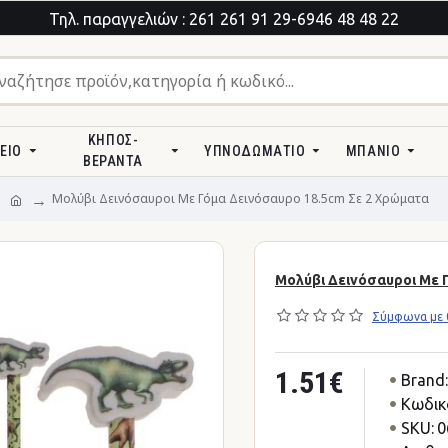
Τηλ. παραγγελιών : 261 261 91 29-6946 48 48 22
ΚΉΠΟΣ-
ΕΊΟ
ΥΠΝΟΔΩΜΆΤΙΟ
ΜΠΆΝΙΟ
ΒΕΡΆΝΤΑ
Μολύβι Δεινόσαυροι Με Γόμα Δεινόσαυρο 18.5cm Σε 2 Χρώματα
Μολύβι Δεινόσαυροι Με 
Σύμφωνα με 0
1.51€
Brand:
Κωδικ
SKU:
0