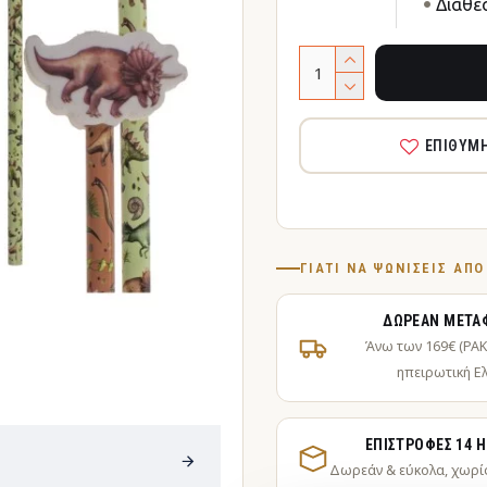
Διαθε
ΕΠΙΘΥΜ
ΓΙΑΤΊ ΝΑ ΨΩΝΊΣΕΙΣ ΑΠ
ΔΩΡΕΆΝ ΜΕΤΑ
Άνω των 169€ (PA
ηπειρωτική Ε
ΕΠΙΣΤΡΟΦΈΣ 14 
Δωρεάν & εύκολα, χωρί