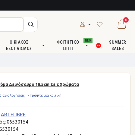
0
ΝΕΟ
ΟΙΚΙΑΚΌΣ
ΦΟΙΤΗΤΙΚΌ
SUMMER
ΕΞΟΠΛΙΣΜΌΣ
ΣΠΊΤΙ
SALES
Γόμα Δεινόσαυρο 18.5cm Σε 2 Χρώματα
 αξιολογήσεις.
-
Γράψτε μια κριτική
ARTELIBRE
ός:
06530154
6530154