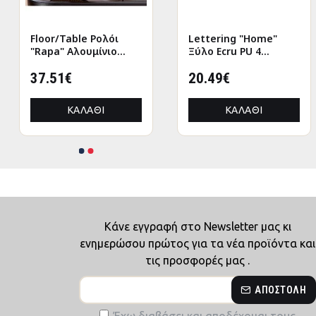
Floor/Table Ρολόι
Lettering "Home"
"Rapa" Αλουμίνιο
Ξύλο Ecru PU 4
Μπρούντζινο PU L.
47x7.5x12.5cm
155 cm D. 205 cm
37.51€
20.49€
ΚΑΛΆΘΙ
ΚΑΛΆΘΙ
Κάνε εγγραφή στο Newsletter μας κι
ενημερώσου πρώτος για τα νέα προϊόντα και
τις προσφορές μας .
ΑΠΟΣΤΟΛΉ