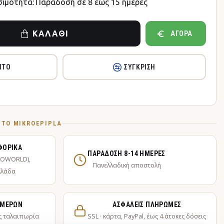
σιμότητα:
Παράδοση σε 8 έως 15 ημέρες
ΚΑΛΆΘΙ
ΑΓΟΡΆ
ΗΤΌ
ΣΎΓΚΡΙΣΗ
Ό ΤΟ MIKROEPIPLA
ΦΟΡΙΚΆ
ΠΑΡΆΔΟΣΗ 8-14 ΗΜΈΡΕΣ
KOWORLD),
Πανελλαδική αποστολή
λλάδα
ΗΜΕΡΏΝ
ΑΣΦΑΛΕΊΣ ΠΛΗΡΩΜΈΣ
ς ταλαιπωρία
SSL · κάρτα, PayPal, έως 4 άτοκες δόσεις