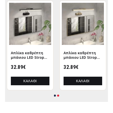
Απλίκα καθρέπτη
Απλίκα καθρέπτη
μπάνιου LED Strop
μπάνιου LED Strop
μεταλλική χρώμα
μεταλλική χρώμα
μαύρο 35εκ.
32.89€
χρυσό 35εκ.
32.89€
ΚΑΛΆΘΙ
ΚΑΛΆΘΙ