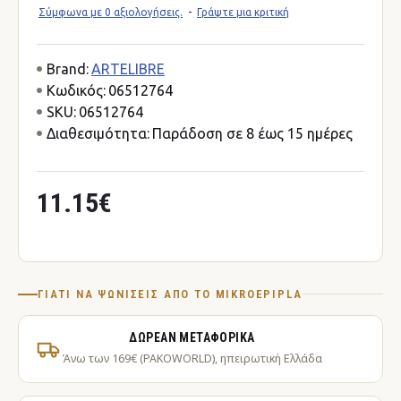
Σύμφωνα με 0 αξιολογήσεις.
-
Γράψτε μια κριτική
Brand:
ARTELIBRE
Κωδικός:
06512764
SKU:
06512764
Διαθεσιμότητα:
Παράδοση σε 8 έως 15 ημέρες
11.15€
ΓΙΑΤΊ ΝΑ ΨΩΝΊΣΕΙΣ ΑΠΌ ΤΟ MIKROEPIPLA
ΔΩΡΕΆΝ ΜΕΤΑΦΟΡΙΚΆ
Άνω των 169€ (PAKOWORLD), ηπειρωτική Ελλάδα