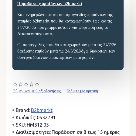
Παραδόσεις προϊόντων b2bmarkt
Σας ενημερώνουμε ότι οι παραγγελίες προιόντων της
εταιρίας b2bmarkt που θα καταχωρηθούν έως και τις
24/7/26 θα προγραμματιστούν για φόρτωση έως το
Δεκαπενταύγουστο,
Οι παραγγελίες που θα καταχωρηθούν μετα τις 24/7/26
θαεξυπηρετηθούν μετά τις 24/8/26,λόγω διακοπών των
συνεργαζόμενων πρακτορείων μεταφορών.
Σύμφωνα με 0 αξιολογήσεις.
-
Γράψτε μια κριτική
Brand:
B2bmarkt
Κωδικός:
0532791
SKU:
HM312.05
Διαθεσιμότητα:
Παράδοση σε 8 έως 15 ημέρες