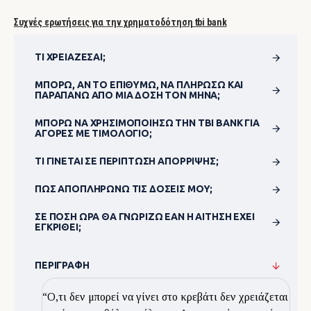
Συχνές ερωτήσεις για την χρηματοδότηση tbi bank
ΤΙ ΧΡΕΙΆΖΕΣΑΙ;
ΜΠΟΡΏ, ΑΝ ΤΟ ΕΠΙΘΥΜΏ, ΝΑ ΠΛΗΡΏΣΩ ΚΑΙ
ΠΑΡΑΠΆΝΩ ΑΠΌ ΜΊΑ ΔΌΣΗ ΤΟΝ ΜΉΝΑ;
ΜΠΟΡΏ ΝΑ ΧΡΗΣΙΜΟΠΟΊΗΣΩ ΤΗΝ TBI BANK ΓΙΑ
ΑΓΟΡΈΣ ΜΕ ΤΙΜΟΛΌΓΙΟ;
ΤΙ ΓΊΝΕΤΑΙ ΣΕ ΠΕΡΊΠΤΩΣΗ ΑΠΌΡΡΙΨΗΣ;
ΠΏΣ ΑΠΟΠΛΗΡΏΝΩ ΤΙΣ ΔΌΣΕΙΣ ΜΟΥ;
ΣΕ ΠΌΣΗ ΏΡΑ ΘΑ ΓΝΩΡΊΖΩ ΕΆΝ Η ΑΊΤΗΣΗ ΈΧΕΙ
ΕΓΚΡΙΘΕΊ;
ΠΕΡΙΓΡΑΦΉ
“Ο,τι δεν μπορεί να γίνει στο κρεβάτι δεν χρειάζεται