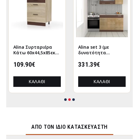
Alina Συρταριέρα
Alina set 3 (με
Κάτω 60x44,5x85εκ
δυνατότητα
Σονόμα-Μόκκα
επέκτασης) Σονόμα-
109.90€
Μόκκα Σετ 5 κουτιών
331.39€
(3 τρέχ. Μέτρα)
ΚΑΛΆΘΙ
ΚΑΛΆΘΙ
ΑΠΌ ΤΟΝ ΊΔΙΟ ΚΑΤΑΣΚΕΥΑΣΤΉ