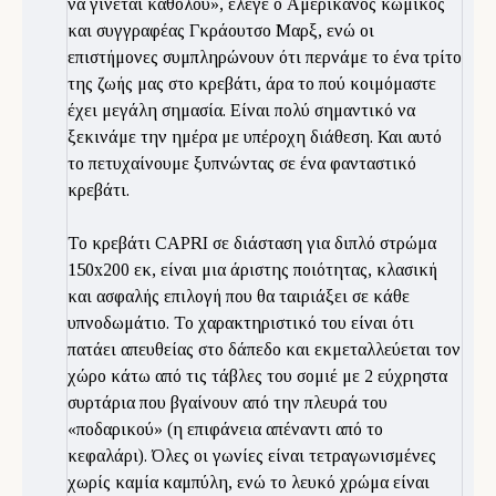
να γίνεται καθόλου», έλεγε ο Αμερικανός κωμικός
και συγγραφέας Γκράουτσο Μαρξ, ενώ οι
επιστήμονες συμπληρώνουν ότι περνάμε το ένα τρίτο
της ζωής μας στο κρεβάτι, άρα το πού κοιμόμαστε
έχει μεγάλη σημασία. Είναι πολύ σημαντικό να
ξεκινάμε την ημέρα με υπέροχη διάθεση. Και αυτό
το πετυχαίνουμε ξυπνώντας σε ένα φανταστικό
κρεβάτι.
Το κρεβάτι CAPRI σε διάσταση για διπλό στρώμα
150x200 εκ, είναι μια άριστης ποιότητας, κλασική
και ασφαλής επιλογή που θα ταιριάξει σε κάθε
υπνοδωμάτιο. Το χαρακτηριστικό του είναι ότι
πατάει απευθείας στο δάπεδο και εκμεταλλεύεται τον
χώρο κάτω από τις τάβλες του σομιέ με 2 εύχρηστα
συρτάρια που βγαίνουν από την πλευρά του
«ποδαρικού» (η επιφάνεια απέναντι από το
κεφαλάρι). Όλες οι γωνίες είναι τετραγωνισμένες
χωρίς καμία καμπύλη, ενώ το λευκό χρώμα είναι