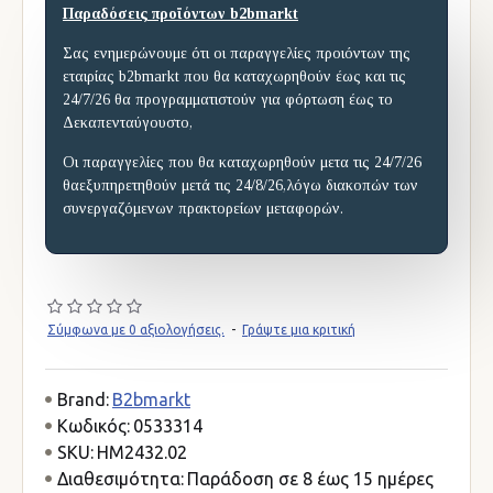
Παραδόσεις προϊόντων b2bmarkt
Σας ενημερώνουμε ότι οι παραγγελίες προιόντων της
εταιρίας b2bmarkt που θα καταχωρηθούν έως και τις
24/7/26 θα προγραμματιστούν για φόρτωση έως το
Δεκαπενταύγουστο,
Οι παραγγελίες που θα καταχωρηθούν μετα τις 24/7/26
θαεξυπηρετηθούν μετά τις 24/8/26,λόγω διακοπών των
συνεργαζόμενων πρακτορείων μεταφορών.
Σύμφωνα με 0 αξιολογήσεις.
-
Γράψτε μια κριτική
Brand:
B2bmarkt
Κωδικός:
0533314
SKU:
HM2432.02
Διαθεσιμότητα:
Παράδοση σε 8 έως 15 ημέρες