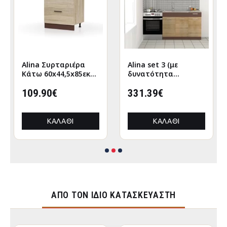
Alina Συρταριέρα
Alina set 3 (με
Κάτω 60x44,5x85εκ
δυνατότητα
Σονόμα-Μόκκα
επέκτασης) Σονόμα-
109.90€
Μόκκα Σετ 5 κουτιών
331.39€
(3 τρέχ. Μέτρα)
ΚΑΛΆΘΙ
ΚΑΛΆΘΙ
ΑΠΌ ΤΟΝ ΊΔΙΟ ΚΑΤΑΣΚΕΥΑΣΤΉ