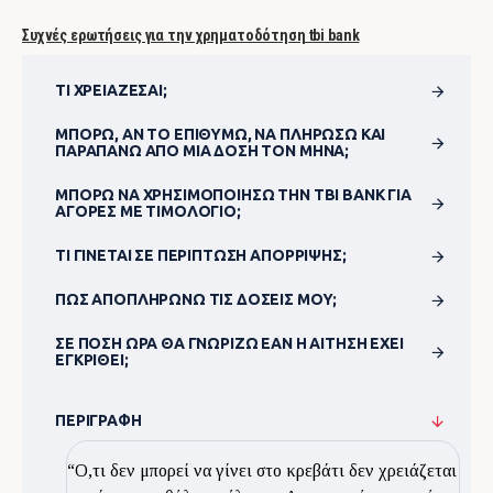
Συχνές ερωτήσεις για την χρηματοδότηση tbi bank
ΤΙ ΧΡΕΙΆΖΕΣΑΙ;
ΜΠΟΡΏ, ΑΝ ΤΟ ΕΠΙΘΥΜΏ, ΝΑ ΠΛΗΡΏΣΩ ΚΑΙ
ΠΑΡΑΠΆΝΩ ΑΠΌ ΜΊΑ ΔΌΣΗ ΤΟΝ ΜΉΝΑ;
ΜΠΟΡΏ ΝΑ ΧΡΗΣΙΜΟΠΟΊΗΣΩ ΤΗΝ TBI BANK ΓΙΑ
ΑΓΟΡΈΣ ΜΕ ΤΙΜΟΛΌΓΙΟ;
ΤΙ ΓΊΝΕΤΑΙ ΣΕ ΠΕΡΊΠΤΩΣΗ ΑΠΌΡΡΙΨΗΣ;
ΠΏΣ ΑΠΟΠΛΗΡΏΝΩ ΤΙΣ ΔΌΣΕΙΣ ΜΟΥ;
ΣΕ ΠΌΣΗ ΏΡΑ ΘΑ ΓΝΩΡΊΖΩ ΕΆΝ Η ΑΊΤΗΣΗ ΈΧΕΙ
ΕΓΚΡΙΘΕΊ;
ΠΕΡΙΓΡΑΦΉ
“Ο,τι δεν μπορεί να γίνει στο κρεβάτι δεν χρειάζεται