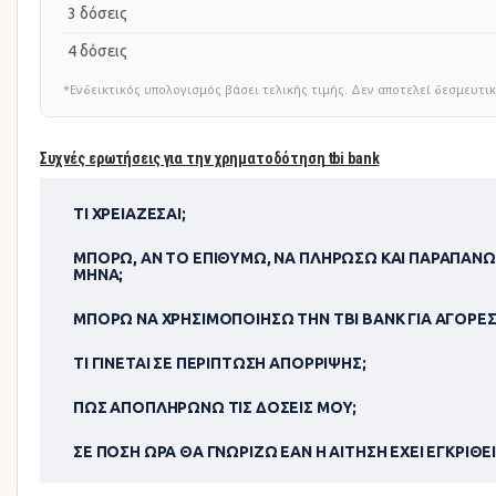
3 δόσεις
4 δόσεις
*Ενδεικτικός υπολογισμός βάσει τελικής τιμής. Δεν αποτελεί δεσμευ
Συχνές ερωτήσεις για την χρηματοδότηση tbi bank
ΤΙ ΧΡΕΙΆΖΕΣΑΙ;
ΜΠΟΡΏ, ΑΝ ΤΟ ΕΠΙΘΥΜΏ, ΝΑ ΠΛΗΡΏΣΩ ΚΑΙ ΠΑΡΑΠΆΝΩ
ΜΉΝΑ;
ΜΠΟΡΏ ΝΑ ΧΡΗΣΙΜΟΠΟΊΗΣΩ ΤΗΝ TBI BANK ΓΙΑ ΑΓΟΡΈΣ
ΤΙ ΓΊΝΕΤΑΙ ΣΕ ΠΕΡΊΠΤΩΣΗ ΑΠΌΡΡΙΨΗΣ;
ΠΏΣ ΑΠΟΠΛΗΡΏΝΩ ΤΙΣ ΔΌΣΕΙΣ ΜΟΥ;
ΣΕ ΠΌΣΗ ΏΡΑ ΘΑ ΓΝΩΡΊΖΩ ΕΆΝ Η ΑΊΤΗΣΗ ΈΧΕΙ ΕΓΚΡΙΘΕΊ