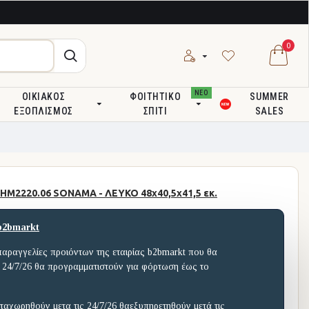
0
ΝΕΟ
ΟΙΚΙΑΚΌΣ
ΦΟΙΤΗΤΙΚΌ
SUMMER
ΕΞΟΠΛΙΣΜΌΣ
ΣΠΊΤΙ
SALES
2220.06 SONAMA - ΛΕΥΚΟ 48x40,5x41,5 εκ.
b2bmarkt
παραγγελίες προιόντων της εταιρίας b2bmarkt που θα
 24/7/26 θα προγραμματιστούν για φόρτωση έως το
ταχωρηθούν μετα τις 24/7/26 θαεξυπηρετηθούν μετά τις