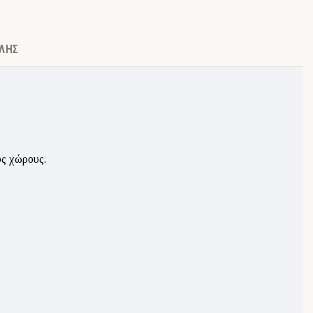
ΛΉΣ
ύς χώρους.