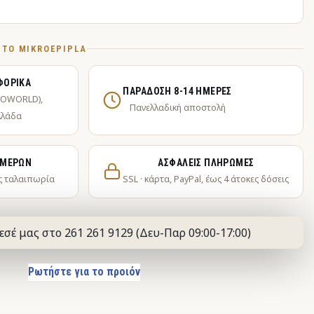
Ό ΤΟ MIKROEPIPLA
ΦΟΡΙΚΆ
ΠΑΡΆΔΟΣΗ 8-14 ΗΜΈΡΕΣ
KOWORLD),
Πανελλαδική αποστολή
λλάδα
ΗΜΕΡΏΝ
ΑΣΦΑΛΕΊΣ ΠΛΗΡΩΜΈΣ
ς ταλαιπωρία
SSL · κάρτα, PayPal, έως 4 άτοκες δόσεις
εσέ μας στο 261 261 9129 (Δευ-Παρ 09:00-17:00)
Ρωτήστε για το προιόν