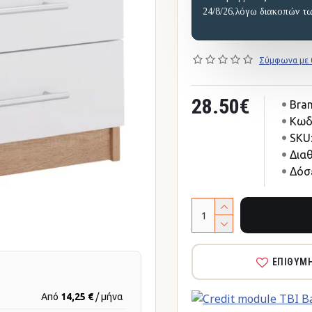
24/8/26,λόγω διακοπών τ
Σύμφωνα με 0
28.50€
Bran
Κωδ
SKU
Δια
Δόσε
ΕΠΙΘΥΜ
Από
14,25 €
/ μήνα