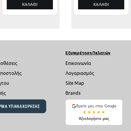
ΑΛΟΥΜΙΝΙΟΥ
ΑΛΟΥΜΙΝΙΟΥ
ΚΑΛΆΘΙ
ΚΑΛΆΘΙ
ΚΑΛΆΘΙ
3x3x3,4Yμ
3x3x3,4Yεκ
Εξυπηρέτηση Πελατών
ποθέσεις
Επικοινωνία
Αποστολής
Λογαριασμός
ήτου
Site Map
μής
Brands
Βρείτε μας στην Google
ΡΜΑ ΥΠΑΝΑΧΏΡΗΣΗΣ
★★★★★
Αξιολογήστε μας