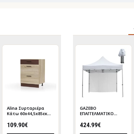
Alina Συρταριέρα
GAZEBO
GAZEBO
Κάτω 60x44,5x85εκ
ΕΠΑΓΓΕΛΜΑΤΙΚΟ
ΕΠΑΓΓΕΛΜΑΤΙΚΟ
Σονόμα-Μόκκα
ΒΑΡΕΩΣ ΤΥΠΟΥ
ΒΑΡΕΩΣ ΤΥΠΟΥ
109.90€
CRESSEN HM21097
374.99€
CRESSEN HM21097.01
424.99€
ΠΤΥΣΣΟΜΕΝΟ
ΠΤΥΣΣΟΜΕΝΟ