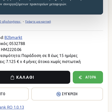
ων συνεργαζόμενων πρακτορείων μεταφορών.
 αξιολογήσεις.
-
Γράψτε μια κριτική
d:
B2bmarkt
ικός:
0532788
:
HM2220.06
θεσιμότητα:
Παράδοση σε 8 έως 15 ημέρες
ις:
7.125 € x 4 μήνες άτοκα χωρίς πιστωτική
ΚΑΛΆΘΙ
ΑΓΟΡΆ
ΗΤΌ
ΣΎΓΚΡΙΣΗ