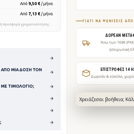
Από
9,50 €
/ μήνα
Από
7,13 €
/ μήνα
ΓΙΑΤΊ ΝΑ ΨΩΝΊΣΕΙΣ ΑΠ
τική προσφορά χρηματοδότησης.
ΔΩΡΕΆΝ ΜΕΤΑ
Άνω των 169€ (PA
ηπειρωτική Ε
ΕΠΙΣΤΡΟΦΈΣ 14 
 ΑΠΌ ΜΊΑ ΔΌΣΗ ΤΟΝ
Δωρεάν & εύκολα, χωρί
 ΜΕ ΤΙΜΟΛΌΓΙΟ;
Χρειάζεσαι βοήθεια; Κάλ
;