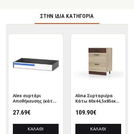
ΣΤΉΝ ΊΔΙΑ ΚΑΤΗΓΟΡΊΑ
Alex συρτάρι
Alina Συρταριέρα
Αποθήκευσης (κάτω
Κάτω 60x44,5x85εκ
απο κρεβάτι)
Σονόμα-Μόκκα
120x63εκ Λευκό-
27.69€
109.90€
Γραφίτης
ΚΑΛΆΘΙ
ΚΑΛΆΘΙ