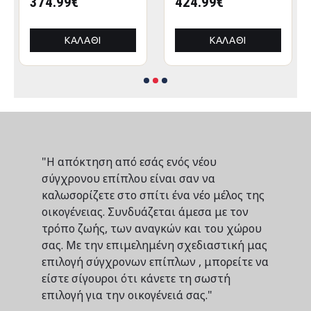
CRESSEN HM21097
374.99€
CRESSEN HM21097.01
424.99€
ΠΤΥΣΣΟΜΕΝΟ
ΠΤΥΣΣΟΜΕΝΟ
ΑΛΟΥΜΙΝΙΟΥ
ΑΛΟΥΜΙΝΙΟΥ
3x3x3,4Yμ
3x3x3,4Yεκ
ΚΑΛΆΘΙ
ΚΑΛΆΘΙ
"Η απόκτηση από εσάς ενός νέου
σύγχρονου επίπλου είναι σαν να
καλωσορίζετε στο σπίτι ένα νέο μέλος της
οικογένειας. Συνδυάζεται άμεσα με τον
τρόπο ζωής, των αναγκών και του χώρου
σας. Με την επιμελημένη σχεδιαστική μας
επιλογή σύγχρονων επίπλων , μπορείτε να
είστε σίγουροι ότι κάνετε τη σωστή
επιλογή για την οικογένειά σας."