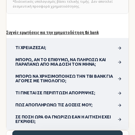
*Ενδεικτικός υπολογισμός βάσει τελικής τιμής. Δεν αποτελεί
δεσμευτική προσφορά χρηματοδότησης.
Συχνές ερωτήσεις για την χρηματοδότηση tbi bank
ΤΙ ΧΡΕΙΆΖΕΣΑΙ;
ΜΠΟΡΏ, ΑΝ ΤΟ ΕΠΙΘΥΜΏ, ΝΑ ΠΛΗΡΏΣΩ ΚΑΙ
ΠΑΡΑΠΆΝΩ ΑΠΌ ΜΊΑ ΔΌΣΗ ΤΟΝ ΜΉΝΑ;
ΜΠΟΡΏ ΝΑ ΧΡΗΣΙΜΟΠΟΊΗΣΩ ΤΗΝ TBI BANK ΓΙΑ
ΑΓΟΡΈΣ ΜΕ ΤΙΜΟΛΌΓΙΟ;
ΤΙ ΓΊΝΕΤΑΙ ΣΕ ΠΕΡΊΠΤΩΣΗ ΑΠΌΡΡΙΨΗΣ;
ΠΏΣ ΑΠΟΠΛΗΡΏΝΩ ΤΙΣ ΔΌΣΕΙΣ ΜΟΥ;
ΣΕ ΠΌΣΗ ΏΡΑ ΘΑ ΓΝΩΡΊΖΩ ΕΆΝ Η ΑΊΤΗΣΗ ΈΧΕΙ
ΕΓΚΡΙΘΕΊ;