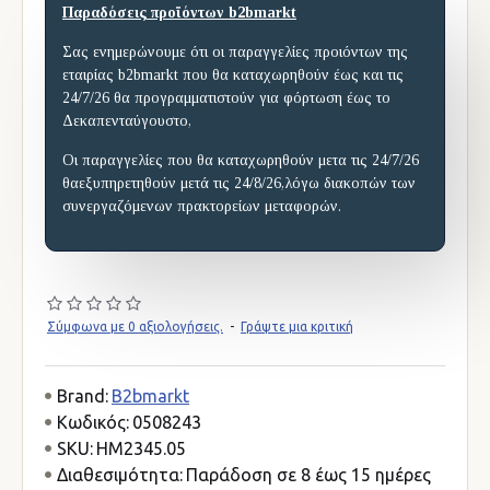
Παραδόσεις προϊόντων b2bmarkt
Σας ενημερώνουμε ότι οι παραγγελίες προιόντων της
εταιρίας b2bmarkt που θα καταχωρηθούν έως και τις
24/7/26 θα προγραμματιστούν για φόρτωση έως το
Δεκαπενταύγουστο,
Οι παραγγελίες που θα καταχωρηθούν μετα τις 24/7/26
θαεξυπηρετηθούν μετά τις 24/8/26,λόγω διακοπών των
συνεργαζόμενων πρακτορείων μεταφορών.
Σύμφωνα με 0 αξιολογήσεις.
-
Γράψτε μια κριτική
Brand:
B2bmarkt
Κωδικός:
0508243
SKU:
HM2345.05
Διαθεσιμότητα:
Παράδοση σε 8 έως 15 ημέρες