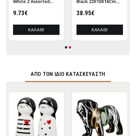
White 2 Assorted
Black 22X10X16Cm
6X5X12Cm 6X5X12Cm
22X10X16Cm
9.73€
38.95€
ΚΑΛΆΘΙ
ΚΑΛΆΘΙ
ΑΠΌ ΤΟΝ ΊΔΙΟ ΚΑΤΑΣΚΕΥΑΣΤΉ