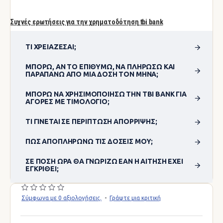
Συχνές ερωτήσεις για την χρηματοδότηση tbi bank
ΤΙ ΧΡΕΙΆΖΕΣΑΙ;
ΜΠΟΡΏ, ΑΝ ΤΟ ΕΠΙΘΥΜΏ, ΝΑ ΠΛΗΡΏΣΩ ΚΑΙ
ΠΑΡΑΠΆΝΩ ΑΠΌ ΜΊΑ ΔΌΣΗ ΤΟΝ ΜΉΝΑ;
ΜΠΟΡΏ ΝΑ ΧΡΗΣΙΜΟΠΟΊΗΣΩ ΤΗΝ TBI BANK ΓΙΑ
ΑΓΟΡΈΣ ΜΕ ΤΙΜΟΛΌΓΙΟ;
ΤΙ ΓΊΝΕΤΑΙ ΣΕ ΠΕΡΊΠΤΩΣΗ ΑΠΌΡΡΙΨΗΣ;
ΠΏΣ ΑΠΟΠΛΗΡΏΝΩ ΤΙΣ ΔΌΣΕΙΣ ΜΟΥ;
ΣΕ ΠΌΣΗ ΏΡΑ ΘΑ ΓΝΩΡΊΖΩ ΕΆΝ Η ΑΊΤΗΣΗ ΈΧΕΙ
ΕΓΚΡΙΘΕΊ;
Σύμφωνα με 0 αξιολογήσεις.
-
Γράψτε μια κριτική