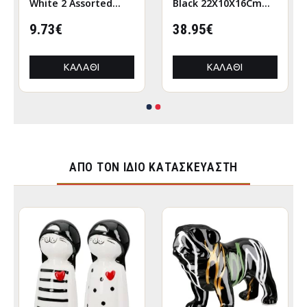
White 2 Assorted
Black 22X10X16Cm
6X5X12Cm 6X5X12Cm
22X10X16Cm
9.73€
38.95€
ΚΑΛΆΘΙ
ΚΑΛΆΘΙ
ΑΠΌ ΤΟΝ ΊΔΙΟ ΚΑΤΑΣΚΕΥΑΣΤΉ