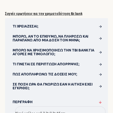
Συχνές ερωτήσεις για την χρηματοδότηση tbi bank
ΤΙ ΧΡΕΙΆΖΕΣΑΙ;
ΜΠΟΡΏ, ΑΝ ΤΟ ΕΠΙΘΥΜΏ, ΝΑ ΠΛΗΡΏΣΩ ΚΑΙ
ΠΑΡΑΠΆΝΩ ΑΠΌ ΜΊΑ ΔΌΣΗ ΤΟΝ ΜΉΝΑ;
ΜΠΟΡΏ ΝΑ ΧΡΗΣΙΜΟΠΟΊΗΣΩ ΤΗΝ TBI BANK ΓΙΑ
ΑΓΟΡΈΣ ΜΕ ΤΙΜΟΛΌΓΙΟ;
ΤΙ ΓΊΝΕΤΑΙ ΣΕ ΠΕΡΊΠΤΩΣΗ ΑΠΌΡΡΙΨΗΣ;
ΠΏΣ ΑΠΟΠΛΗΡΏΝΩ ΤΙΣ ΔΌΣΕΙΣ ΜΟΥ;
ΣΕ ΠΌΣΗ ΏΡΑ ΘΑ ΓΝΩΡΊΖΩ ΕΆΝ Η ΑΊΤΗΣΗ ΈΧΕΙ
ΕΓΚΡΙΘΕΊ;
ΠΕΡΙΓΡΑΦΉ