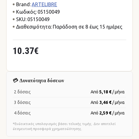
Brand:
ARTELIBRE
Κωδικός:
05150049
SKU:
05150049
Διαθεσιμότητα:
Παράδοση σε 8 έως 15 ημέρες
10.37€
💳 Δυνατότητα δόσεων
2 δόσεις
Από
5,18 €
/ μήνα
3 δόσεις
Από
3,46 €
/ μήνα
4 δόσεις
Από
2,59 €
/ μήνα
*Ενδεικτικός υπολογισμός βάσει τελικής τιμής. Δεν αποτελεί
δεσμευτική προσφορά χρηματοδότησης.