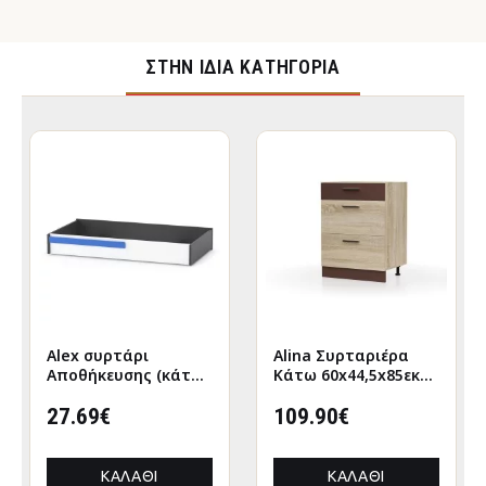
ΣΤΉΝ ΊΔΙΑ ΚΑΤΗΓΟΡΊΑ
Alex συρτάρι
Alina Συρταριέρα
Αποθήκευσης (κάτω
Κάτω 60x44,5x85εκ
απο κρεβάτι)
Σονόμα-Μόκκα
120x63εκ Λευκό-
27.69€
109.90€
Γραφίτης
ΚΑΛΆΘΙ
ΚΑΛΆΘΙ