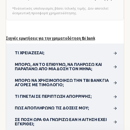
*Ενδεικτικός υπολογισμός βάσει τελικής τιμής. Δεν αποτελεί
δεσμευτική προσφορά χρηματοδότησης.
Συχνές ερωτήσεις για την χρηματοδότηση tbi bank
ΤΙ ΧΡΕΙΆΖΕΣΑΙ;
ΜΠΟΡΏ, ΑΝ ΤΟ ΕΠΙΘΥΜΏ, ΝΑ ΠΛΗΡΏΣΩ ΚΑΙ
ΠΑΡΑΠΆΝΩ ΑΠΌ ΜΊΑ ΔΌΣΗ ΤΟΝ ΜΉΝΑ;
ΜΠΟΡΏ ΝΑ ΧΡΗΣΙΜΟΠΟΊΗΣΩ ΤΗΝ TBI BANK ΓΙΑ
ΑΓΟΡΈΣ ΜΕ ΤΙΜΟΛΌΓΙΟ;
ΤΙ ΓΊΝΕΤΑΙ ΣΕ ΠΕΡΊΠΤΩΣΗ ΑΠΌΡΡΙΨΗΣ;
ΠΏΣ ΑΠΟΠΛΗΡΏΝΩ ΤΙΣ ΔΌΣΕΙΣ ΜΟΥ;
ΣΕ ΠΌΣΗ ΏΡΑ ΘΑ ΓΝΩΡΊΖΩ ΕΆΝ Η ΑΊΤΗΣΗ ΈΧΕΙ
ΕΓΚΡΙΘΕΊ;