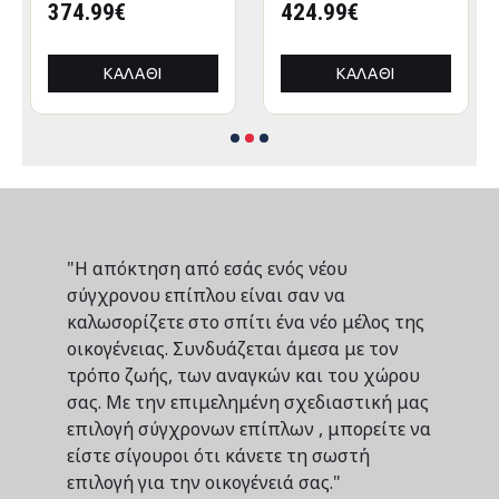
CRESSEN HM21097
374.99€
CRESSEN HM21097.01
424.99€
ΠΤΥΣΣΟΜΕΝΟ
ΠΤΥΣΣΟΜΕΝΟ
ΑΛΟΥΜΙΝΙΟΥ
ΑΛΟΥΜΙΝΙΟΥ
3x3x3,4Yμ
3x3x3,4Yεκ
ΚΑΛΆΘΙ
ΚΑΛΆΘΙ
"Η απόκτηση από εσάς ενός νέου
σύγχρονου επίπλου είναι σαν να
καλωσορίζετε στο σπίτι ένα νέο μέλος της
οικογένειας. Συνδυάζεται άμεσα με τον
τρόπο ζωής, των αναγκών και του χώρου
σας. Με την επιμελημένη σχεδιαστική μας
επιλογή σύγχρονων επίπλων , μπορείτε να
είστε σίγουροι ότι κάνετε τη σωστή
επιλογή για την οικογένειά σας."