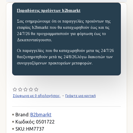
Παραδόσεις προϊόντων b2bmarkt
Σας ενημερώνουμε ότι οι παραγγελίες προιόντων της
εταιρίας b2bmarkt που θα καταχωρηθούν έως και τις
24/7/26 θα προγραμματιστούν για φόρτωση έως το
Δεκαπενταύγουστο,
Οι παραγγελίες που θα καταχωρηθούν μετα τις 24/7/26
θαεξυπηρετηθούν μετά τις 24/8/26,λόγω διακοπών των
συνεργαζόμενων πρακτορείων μεταφορών.
Σύμφωνα με 0 αξιολογήσεις.
-
Γράψτε μια κριτική
Brand:
B2bmarkt
Κωδικός:
0501722
SKU:
HM7737