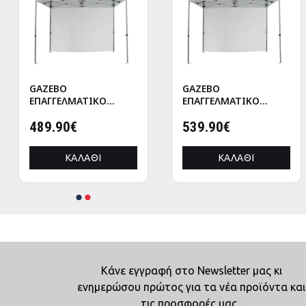
GAZEBO
GAZEBO
ΕΠΑΓΓΕΛΜΑΤΙΚΟ
ΕΠΑΓΓΕΛΜΑΤΙΚΟ
ΒΑΡΕΩΣ ΤΥΠΟΥ
ΒΑΡΕΩΣ ΤΥΠΟΥ
CRESSEN HM21098
489.90€
CRESSEN HM21098.01
539.90€
ΠΤΥΣΣΟΜΕΝΟ
ΠΤΥΣΣΟΜΕΝΟ
ΑΛΟΥΜΙΝΙΟΥ
ΑΛΟΥΜΙΝΙΟΥ
ΚΑΛΆΘΙ
ΚΑΛΆΘΙ
3x4,5x3,4Yμ
3x4,5x3,4Yμ
Κάνε εγγραφή στο Newsletter μας κι
ενημερώσου πρώτος για τα νέα προϊόντα και
τις προσφορές μας .