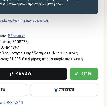
ων συνεργαζόμενων πρακτορείων μεταφορών.
 αξιολογήσεις.
-
Γράψτε μια κριτική
and:
B2bmarkt
δικός:
5108738
U:
HM4367
αθεσιμότητα:
Παράδοση σε 8 έως 15 ημέρες
σεις:
31.225 € x 4 μήνες άτοκα χωρίς πιστωτική
ΚΑΛΆΘΙ
ΑΓΟΡΆ
ΗΤΌ
ΣΎΓΚΡΙΣΗ