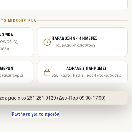
Ό ΤΟ MIKROEPIPLA
ΦΟΡΙΚΆ
ΠΑΡΆΔΟΣΗ 8-14 ΗΜΈΡΕΣ
KOWORLD),
Πανελλαδική αποστολή
λλάδα
ΗΜΕΡΏΝ
ΑΣΦΑΛΕΊΣ ΠΛΗΡΩΜΈΣ
ς ταλαιπωρία
SSL · κάρτα, PayPal, έως 4 άτοκες δόσεις
εσέ μας στο 261 261 9129 (Δευ-Παρ 09:00-17:00)
Ρωτήστε για το προιόν