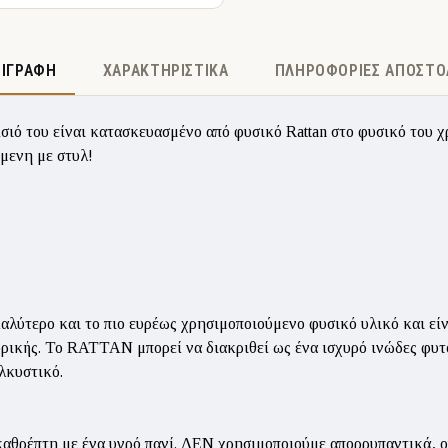
ΡΙΓΡΑΦΉ
ΧΑΡΑΚΤΗΡΙΣΤΙΚΆ
ΠΛΗΡΟΦΟΡΊΕΣ ΑΠΟΣΤΟ
ό του είναι κατασκευασμένο από φυσικό Rattan στο φυσικό του χρ
μενη με στυλ!
το καλύτερο και το πιο ευρέως χρησιμοποιούμενο φυσικό υλικό και ε
φρικής. Το RATTAN μπορεί να διακριθεί ως ένα ισχυρό ινώδες φυτό
λκυστικό.
καθρέπτη με ένα υγρό πανί. ΔΕΝ χρησιμοποιούμε απορρυπαντικά, ο