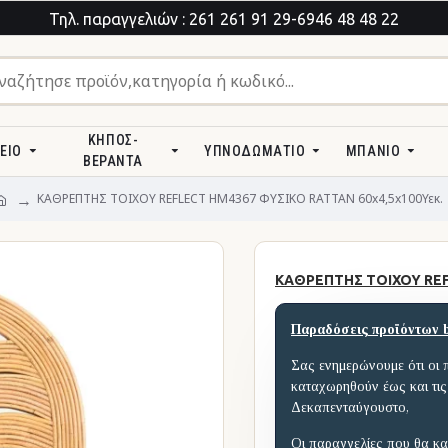
Τηλ. παραγγελιών : 261 261 91 29-6946 48 48 22
ΚΉΠΟΣ-
ΕΊΟ
ΥΠΝΟΔΩΜΆΤΙΟ
ΜΠΆΝΙΟ
ΒΕΡΆΝΤΑ
ΚΑΘΡΕΠΤΗΣ ΤΟΙΧΟΥ REFLECT HM4367 ΦΥΣΙΚΟ RATTAN 60x4,5x100Υεκ.
ΚΑΘΡΕΠΤΗΣ ΤΟΙΧΟΥ REFL
Παραδόσεις προϊόντων 
Σας ενημερώνουμε ότι οι 
καταχωρηθούν έως και τις
Δεκαπενταύγουστο,
Οι παραγγελίες που θα κα