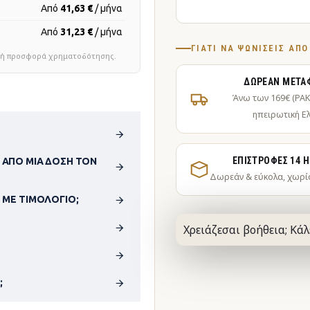
Από
41,63 €
/ μήνα
Από
31,23 €
/ μήνα
ΓΙΑΤΊ ΝΑ ΨΩΝΊΣΕΙΣ ΑΠ
τική προσφορά χρηματοδότησης.
ΔΩΡΕΆΝ ΜΕΤΑ
Άνω των 169€ (PA
ηπειρωτική Ε
ΕΠΙΣΤΡΟΦΈΣ 14 
 ΑΠΌ ΜΊΑ ΔΌΣΗ ΤΟΝ
Δωρεάν & εύκολα, χωρί
 ΜΕ ΤΙΜΟΛΌΓΙΟ;
Χρειάζεσαι βοήθεια; Κάλ
;