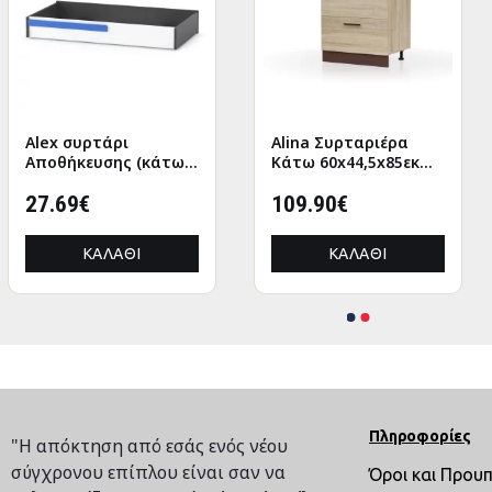
Alex συρτάρι
ANΤΑΛΛΑΚΤΙΚΑ
Alina Συρταριέρα
GAMEPAD HOLDER
Αποθήκευσης (κάτω
ΜΠΡΑΤΣΑ ΣΕΤ ΑΠΟ
Κάτω 60x44,5x85εκ
WITH USB HM8787
απο κρεβάτι)
ΚΑΡΕΚΛΑ HM1087.09
Σονόμα-Μόκκα
120x63εκ Λευκό-
27.69€
20.00€
109.90€
9.92€
Γραφίτης
ΚΑΛΆΘΙ
ΚΑΛΆΘΙ
ΚΑΛΆΘΙ
ΚΑΛΆΘΙ
Πληροφορίες
"Η απόκτηση από εσάς ενός νέου
σύγχρονου επίπλου είναι σαν να
Όροι και Πρου