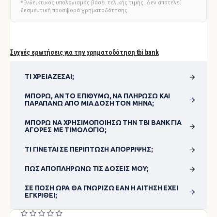
*Ενδεικτικός υπολογισμός βάσει τελικής τιμής. Δεν αποτελεί
δεσμευτική προσφορά χρηματοδότησης.
Συχνές ερωτήσεις για την χρηματοδότηση tbi bank
ΤΙ ΧΡΕΙΆΖΕΣΑΙ;
ΜΠΟΡΏ, ΑΝ ΤΟ ΕΠΙΘΥΜΏ, ΝΑ ΠΛΗΡΏΣΩ ΚΑΙ
ΠΑΡΑΠΆΝΩ ΑΠΌ ΜΊΑ ΔΌΣΗ ΤΟΝ ΜΉΝΑ;
ΜΠΟΡΏ ΝΑ ΧΡΗΣΙΜΟΠΟΊΗΣΩ ΤΗΝ TBI BANK ΓΙΑ
ΑΓΟΡΈΣ ΜΕ ΤΙΜΟΛΌΓΙΟ;
ΤΙ ΓΊΝΕΤΑΙ ΣΕ ΠΕΡΊΠΤΩΣΗ ΑΠΌΡΡΙΨΗΣ;
ΠΏΣ ΑΠΟΠΛΗΡΏΝΩ ΤΙΣ ΔΌΣΕΙΣ ΜΟΥ;
ΣΕ ΠΌΣΗ ΏΡΑ ΘΑ ΓΝΩΡΊΖΩ ΕΆΝ Η ΑΊΤΗΣΗ ΈΧΕΙ
ΕΓΚΡΙΘΕΊ;