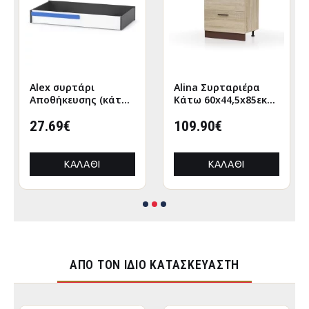
Alex συρτάρι
Alina Συρταριέρα
Αποθήκευσης (κάτω
Κάτω 60x44,5x85εκ
απο κρεβάτι)
Σονόμα-Μόκκα
120x63εκ Λευκό-
27.69€
109.90€
Γραφίτης
ΚΑΛΆΘΙ
ΚΑΛΆΘΙ
ΑΠΌ ΤΟΝ ΊΔΙΟ ΚΑΤΑΣΚΕΥΑΣΤΉ