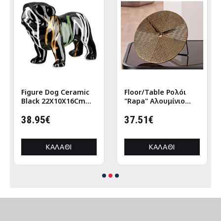
Figure Dog Ceramic
Floor/Table Ρολόι
Black 22X10X16Cm
"Rapa" Αλουμίνιο
22X10X16Cm
Μπρούντζινο PU L.
38.95€
155 cm D. 205 cm
37.51€
ΚΑΛΆΘΙ
ΚΑΛΆΘΙ