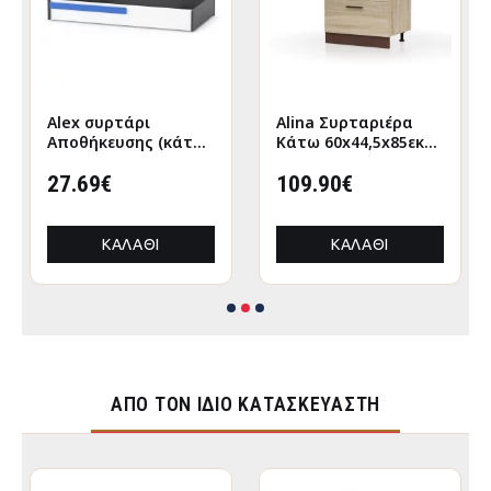
Alex συρτάρι
Alina Συρταριέρα
Αποθήκευσης (κάτω
Κάτω 60x44,5x85εκ
απο κρεβάτι)
Σονόμα-Μόκκα
120x63εκ Λευκό-
27.69€
109.90€
Γραφίτης
ΚΑΛΆΘΙ
ΚΑΛΆΘΙ
ΑΠΌ ΤΟΝ ΊΔΙΟ ΚΑΤΑΣΚΕΥΑΣΤΉ