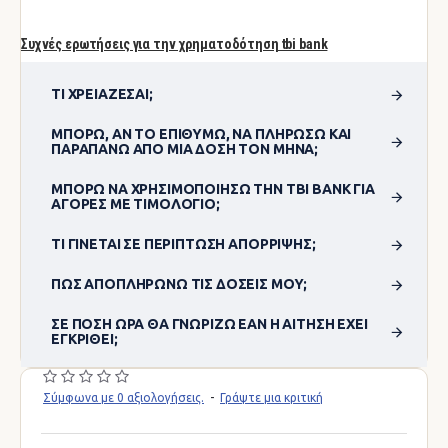
Συχνές ερωτήσεις για την χρηματοδότηση tbi bank
ΤΙ ΧΡΕΙΆΖΕΣΑΙ;
ΜΠΟΡΏ, ΑΝ ΤΟ ΕΠΙΘΥΜΏ, ΝΑ ΠΛΗΡΏΣΩ ΚΑΙ
ΠΑΡΑΠΆΝΩ ΑΠΌ ΜΊΑ ΔΌΣΗ ΤΟΝ ΜΉΝΑ;
ΜΠΟΡΏ ΝΑ ΧΡΗΣΙΜΟΠΟΊΗΣΩ ΤΗΝ TBI BANK ΓΙΑ
ΑΓΟΡΈΣ ΜΕ ΤΙΜΟΛΌΓΙΟ;
ΤΙ ΓΊΝΕΤΑΙ ΣΕ ΠΕΡΊΠΤΩΣΗ ΑΠΌΡΡΙΨΗΣ;
ΠΏΣ ΑΠΟΠΛΗΡΏΝΩ ΤΙΣ ΔΌΣΕΙΣ ΜΟΥ;
ΣΕ ΠΌΣΗ ΏΡΑ ΘΑ ΓΝΩΡΊΖΩ ΕΆΝ Η ΑΊΤΗΣΗ ΈΧΕΙ
ΕΓΚΡΙΘΕΊ;
Σύμφωνα με 0 αξιολογήσεις.
-
Γράψτε μια κριτική