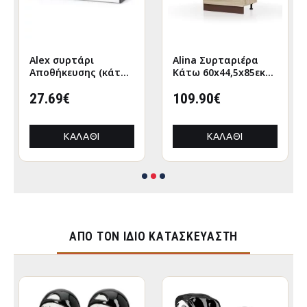
Alex συρτάρι
Alina Συρταριέρα
Αποθήκευσης (κάτω
Κάτω 60x44,5x85εκ
απο κρεβάτι)
Σονόμα-Μόκκα
120x63εκ Λευκό-
27.69€
109.90€
Γραφίτης
ΚΑΛΆΘΙ
ΚΑΛΆΘΙ
ΑΠΌ ΤΟΝ ΊΔΙΟ ΚΑΤΑΣΚΕΥΑΣΤΉ