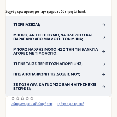
Συχνές ερωτήσεις για την χρηματοδότηση tbi bank
ΤΙ ΧΡΕΙΆΖΕΣΑΙ;
ΜΠΟΡΏ, ΑΝ ΤΟ ΕΠΙΘΥΜΏ, ΝΑ ΠΛΗΡΏΣΩ ΚΑΙ
ΠΑΡΑΠΆΝΩ ΑΠΌ ΜΊΑ ΔΌΣΗ ΤΟΝ ΜΉΝΑ;
ΜΠΟΡΏ ΝΑ ΧΡΗΣΙΜΟΠΟΊΗΣΩ ΤΗΝ TBI BANK ΓΙΑ
ΑΓΟΡΈΣ ΜΕ ΤΙΜΟΛΌΓΙΟ;
ΤΙ ΓΊΝΕΤΑΙ ΣΕ ΠΕΡΊΠΤΩΣΗ ΑΠΌΡΡΙΨΗΣ;
ΠΏΣ ΑΠΟΠΛΗΡΏΝΩ ΤΙΣ ΔΌΣΕΙΣ ΜΟΥ;
ΣΕ ΠΌΣΗ ΏΡΑ ΘΑ ΓΝΩΡΊΖΩ ΕΆΝ Η ΑΊΤΗΣΗ ΈΧΕΙ
ΕΓΚΡΙΘΕΊ;
Σύμφωνα με 0 αξιολογήσεις.
-
Γράψτε μια κριτική