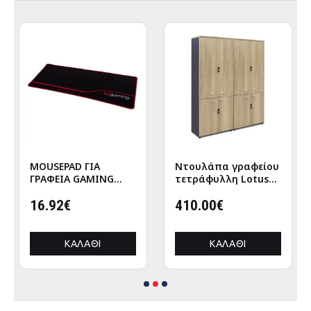
MOUSEPAD ΓΙΑ
Nτουλάπα γραφείου
ΓΡΑΦΕΙΑ GAMING
τετράφυλλη Lotus
HM8785 ΥΦΑΣΜΑ ΣΕ
χρώμα φυσικό-
ΜΑΥΡΟ ΧΡΩΜΑ
16.92€
ανθρακί
410.00€
160x40x200εκ
ΚΑΛΆΘΙ
ΚΑΛΆΘΙ