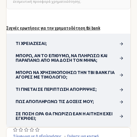
δεσμευτική προσφορά χρηματοδότησης.
Συχνές ερωτήσεις για την χρηματοδότηση tbi bank
ΤΙ ΧΡΕΙΆΖΕΣΑΙ;
ΜΠΟΡΏ, ΑΝ ΤΟ ΕΠΙΘΥΜΏ, ΝΑ ΠΛΗΡΏΣΩ ΚΑΙ
ΠΑΡΑΠΆΝΩ ΑΠΌ ΜΊΑ ΔΌΣΗ ΤΟΝ ΜΉΝΑ;
ΜΠΟΡΏ ΝΑ ΧΡΗΣΙΜΟΠΟΊΗΣΩ ΤΗΝ TBI BANK ΓΙΑ
ΑΓΟΡΈΣ ΜΕ ΤΙΜΟΛΌΓΙΟ;
ΤΙ ΓΊΝΕΤΑΙ ΣΕ ΠΕΡΊΠΤΩΣΗ ΑΠΌΡΡΙΨΗΣ;
ΠΏΣ ΑΠΟΠΛΗΡΏΝΩ ΤΙΣ ΔΌΣΕΙΣ ΜΟΥ;
ΣΕ ΠΌΣΗ ΏΡΑ ΘΑ ΓΝΩΡΊΖΩ ΕΆΝ Η ΑΊΤΗΣΗ ΈΧΕΙ
ΕΓΚΡΙΘΕΊ;
Σύμφωνα με 0 αξιολογήσεις.
-
Γράψτε μια κριτική