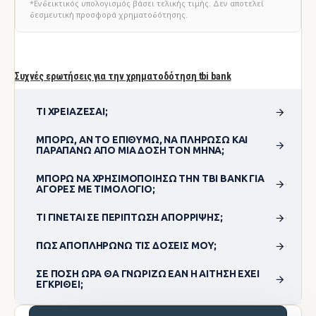
*Ενδεικτικός υπολογισμός βάσει τελικής τιμής. Δεν αποτελεί
δεσμευτική προσφορά χρηματοδότησης.
Συχνές ερωτήσεις για την χρηματοδότηση tbi bank
ΤΙ ΧΡΕΙΆΖΕΣΑΙ;
ΜΠΟΡΏ, ΑΝ ΤΟ ΕΠΙΘΥΜΏ, ΝΑ ΠΛΗΡΏΣΩ ΚΑΙ
ΠΑΡΑΠΆΝΩ ΑΠΌ ΜΊΑ ΔΌΣΗ ΤΟΝ ΜΉΝΑ;
ΜΠΟΡΏ ΝΑ ΧΡΗΣΙΜΟΠΟΊΗΣΩ ΤΗΝ TBI BANK ΓΙΑ
ΑΓΟΡΈΣ ΜΕ ΤΙΜΟΛΌΓΙΟ;
ΤΙ ΓΊΝΕΤΑΙ ΣΕ ΠΕΡΊΠΤΩΣΗ ΑΠΌΡΡΙΨΗΣ;
ΠΏΣ ΑΠΟΠΛΗΡΏΝΩ ΤΙΣ ΔΌΣΕΙΣ ΜΟΥ;
ΣΕ ΠΌΣΗ ΏΡΑ ΘΑ ΓΝΩΡΊΖΩ ΕΆΝ Η ΑΊΤΗΣΗ ΈΧΕΙ
ΕΓΚΡΙΘΕΊ;