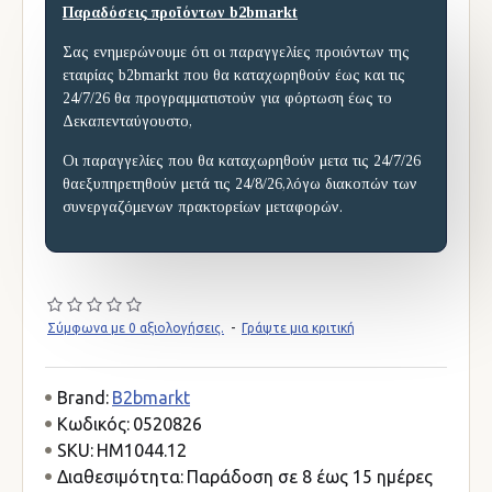
Παραδόσεις προϊόντων b2bmarkt
Σας ενημερώνουμε ότι οι παραγγελίες προιόντων της
εταιρίας b2bmarkt που θα καταχωρηθούν έως και τις
24/7/26 θα προγραμματιστούν για φόρτωση έως το
Δεκαπενταύγουστο,
Οι παραγγελίες που θα καταχωρηθούν μετα τις 24/7/26
θαεξυπηρετηθούν μετά τις 24/8/26,λόγω διακοπών των
συνεργαζόμενων πρακτορείων μεταφορών.
Σύμφωνα με 0 αξιολογήσεις.
-
Γράψτε μια κριτική
Brand:
B2bmarkt
Κωδικός:
0520826
SKU:
HM1044.12
Διαθεσιμότητα:
Παράδοση σε 8 έως 15 ημέρες