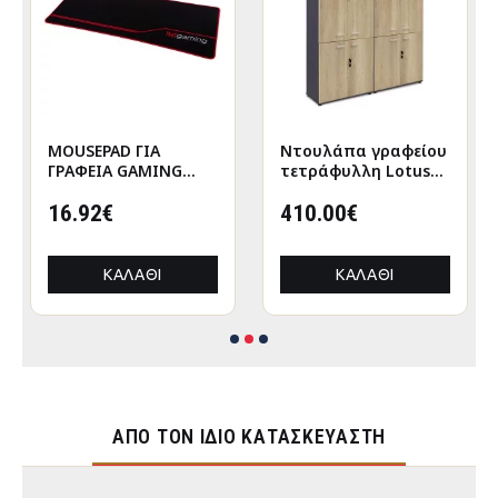
MOUSEPAD ΓΙΑ
Nτουλάπα γραφείου
ΓΡΑΦΕΙΑ GAMING
τετράφυλλη Lotus
HM8785 ΥΦΑΣΜΑ ΣΕ
χρώμα φυσικό-
ΜΑΥΡΟ ΧΡΩΜΑ
16.92€
ανθρακί
410.00€
160x40x200εκ
ΚΑΛΆΘΙ
ΚΑΛΆΘΙ
ΑΠΌ ΤΟΝ ΊΔΙΟ ΚΑΤΑΣΚΕΥΑΣΤΉ