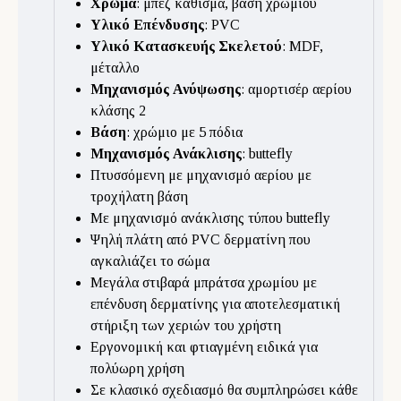
Χρώμα
: μπεζ κάθισμα, βάση χρωμίου
Υλικό Επένδυσης
: PVC
Υλικό Κατασκευής Σκελετού
: MDF,
μέταλλο
Μηχανισμός Ανύψωσης
: αμορτισέρ αερίου
κλάσης 2
Βάση
: χρώμιο με 5 πόδια
Μηχανισμός Ανάκλισης
: buttefly
Πτυσσόμενη με μηχανισμό αερίου με
τροχήλατη βάση
Με μηχανισμό ανάκλισης τύπου buttefly
Ψηλή πλάτη από PVC δερματίνη που
αγκαλιάζει το σώμα
Μεγάλα στιβαρά μπράτσα χρωμίου με
επένδυση δερματίνης για αποτελεσματική
στήριξη των χεριών του χρήστη
Εργονομική και φτιαγμένη ειδικά για
πολύωρη χρήση
Σε κλασικό σχεδιασμό θα συμπληρώσει κάθε