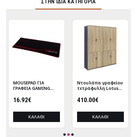
ΣΤΉΝ ΊΔΙΑ ΚΑΤΗΓΟΡΊΑ
MOUSEPAD ΓΙΑ
Nτουλάπα γραφείου
ΓΡΑΦΕΙΑ GAMING
τετράφυλλη Lotus
HM8785 ΥΦΑΣΜΑ ΣΕ
χρώμα φυσικό-
ΜΑΥΡΟ ΧΡΩΜΑ
16.92€
ανθρακί
410.00€
160x40x200εκ
ΚΑΛΆΘΙ
ΚΑΛΆΘΙ