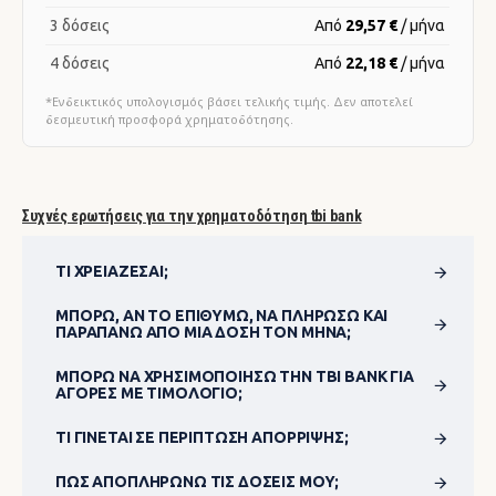
3 δόσεις
Από
29,57 €
/ μήνα
4 δόσεις
Από
22,18 €
/ μήνα
*Ενδεικτικός υπολογισμός βάσει τελικής τιμής. Δεν αποτελεί
δεσμευτική προσφορά χρηματοδότησης.
Συχνές ερωτήσεις για την χρηματοδότηση tbi bank
ΤΙ ΧΡΕΙΆΖΕΣΑΙ;
ΜΠΟΡΏ, ΑΝ ΤΟ ΕΠΙΘΥΜΏ, ΝΑ ΠΛΗΡΏΣΩ ΚΑΙ
ΠΑΡΑΠΆΝΩ ΑΠΌ ΜΊΑ ΔΌΣΗ ΤΟΝ ΜΉΝΑ;
ΜΠΟΡΏ ΝΑ ΧΡΗΣΙΜΟΠΟΊΗΣΩ ΤΗΝ TBI BANK ΓΙΑ
ΑΓΟΡΈΣ ΜΕ ΤΙΜΟΛΌΓΙΟ;
ΤΙ ΓΊΝΕΤΑΙ ΣΕ ΠΕΡΊΠΤΩΣΗ ΑΠΌΡΡΙΨΗΣ;
ΠΏΣ ΑΠΟΠΛΗΡΏΝΩ ΤΙΣ ΔΌΣΕΙΣ ΜΟΥ;