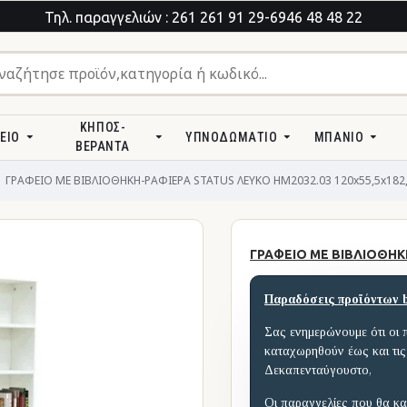
Τηλ. παραγγελιών : 261 261 91 29-6946 48 48 22
ΚΉΠΟΣ-
ΕΊΟ
ΥΠΝΟΔΩΜΆΤΙΟ
ΜΠΆΝΙΟ
ΒΕΡΆΝΤΑ
ΓΡΑΦΕΙΟ ΜΕ ΒΙΒΛΙΟΘΗΚΗ-ΡΑΦΙΕΡΑ STATUS ΛΕΥΚΟ HM2032.03 120x55,5x182,5
ΓΡΑΦΕΙΟ ΜΕ ΒΙΒΛΙΟΘΗΚΗ
Παραδόσεις προϊόντων 
Σας ενημερώνουμε ότι οι 
καταχωρηθούν έως και τις
Δεκαπενταύγουστο,
Οι παραγγελίες που θα κα