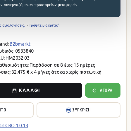
ων συνεργαζόμενων πρακτορείων μεταφορών.
 αξιολογήσεις.
-
Γράψτε μια κριτική
and:
B2bmarkt
δικός:
0533840
U:
HM2032.03
αθεσιμότητα:
Παράδοση σε 8 έως 15 ημέρες
σεις:
32.475 € x 4 μήνες άτοκα χωρίς πιστωτική
ΚΑΛΆΘΙ
ΑΓΟΡΆ
ΗΤΌ
ΣΎΓΚΡΙΣΗ