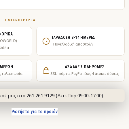
Ό ΤΟ MIKROEPIPLA
ΦΟΡΙΚΆ
ΠΑΡΆΔΟΣΗ 8-14 ΗΜΈΡΕΣ
KOWORLD),
Πανελλαδική αποστολή
λλάδα
ΗΜΕΡΏΝ
ΑΣΦΑΛΕΊΣ ΠΛΗΡΩΜΈΣ
ς ταλαιπωρία
SSL · κάρτα, PayPal, έως 4 άτοκες δόσεις
εσέ μας στο 261 261 9129 (Δευ-Παρ 09:00-17:00)
Ρωτήστε για το προιόν