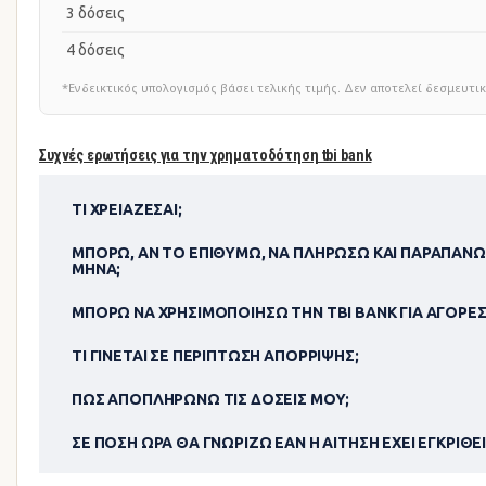
3 δόσεις
4 δόσεις
*Ενδεικτικός υπολογισμός βάσει τελικής τιμής. Δεν αποτελεί δεσμευ
Συχνές ερωτήσεις για την χρηματοδότηση tbi bank
ΤΙ ΧΡΕΙΆΖΕΣΑΙ;
ΜΠΟΡΏ, ΑΝ ΤΟ ΕΠΙΘΥΜΏ, ΝΑ ΠΛΗΡΏΣΩ ΚΑΙ ΠΑΡΑΠΆΝΩ
ΜΉΝΑ;
ΜΠΟΡΏ ΝΑ ΧΡΗΣΙΜΟΠΟΊΗΣΩ ΤΗΝ TBI BANK ΓΙΑ ΑΓΟΡΈΣ
ΤΙ ΓΊΝΕΤΑΙ ΣΕ ΠΕΡΊΠΤΩΣΗ ΑΠΌΡΡΙΨΗΣ;
ΠΏΣ ΑΠΟΠΛΗΡΏΝΩ ΤΙΣ ΔΌΣΕΙΣ ΜΟΥ;
ΣΕ ΠΌΣΗ ΏΡΑ ΘΑ ΓΝΩΡΊΖΩ ΕΆΝ Η ΑΊΤΗΣΗ ΈΧΕΙ ΕΓΚΡΙΘΕΊ