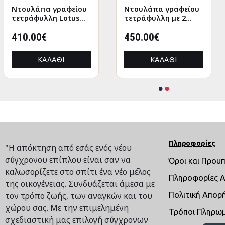
Nτουλάπα γραφείου
ANΤΑΛΛΑΚΤΙΚΑ
Nτουλάπα γραφείου
GAMEPAD HOLDER
τετράφυλλη Lotus
ΜΠΡΑΤΣΑ ΣΕΤ ΑΠΟ
τετράφυλλη με 2
WITH USB HM8787
χρώμα φυσικό-
ΚΑΡΕΚΛΑ HM1087.09
γυάλινες πόρτες
ανθρακί 160x40x200εκ
410.00€
20.00€
Lotus χρώμα φυσικό-
450.00€
9.92€
ανθρακί
160x40,5x200εκ
ΚΑΛΆΘΙ
ΚΑΛΆΘΙ
ΚΑΛΆΘΙ
ΚΑΛΆΘΙ
Πληροφορίες
"Η απόκτηση από εσάς ενός νέου
σύγχρονου επίπλου είναι σαν να
Όροι και Πρου
καλωσορίζετε στο σπίτι ένα νέο μέλος
Πληροφορίες 
της οικογένειας. Συνδυάζεται άμεσα με
τον τρόπο ζωής, των αναγκών και του
Πολιτική Απορ
χώρου σας. Με την επιμελημένη
Τρόποι Πληρω
σχεδιαστική μας επιλογή σύγχρονων