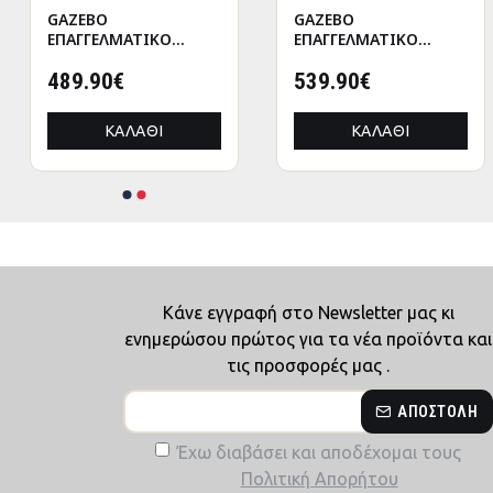
GAZEBO
GAZEBO
ΕΠΑΓΓΕΛΜΑΤΙΚΟ
ΕΠΑΓΓΕΛΜΑΤΙΚΟ
ΒΑΡΕΩΣ ΤΥΠΟΥ
ΒΑΡΕΩΣ ΤΥΠΟΥ
CRESSEN HM21098
489.90€
CRESSEN HM21098.01
539.90€
ΠΤΥΣΣΟΜΕΝΟ
ΠΤΥΣΣΟΜΕΝΟ
ΑΛΟΥΜΙΝΙΟΥ
ΑΛΟΥΜΙΝΙΟΥ
ΚΑΛΆΘΙ
ΚΑΛΆΘΙ
3x4,5x3,4Yμ
3x4,5x3,4Yμ
Κάνε εγγραφή στο Newsletter μας κι
ενημερώσου πρώτος για τα νέα προϊόντα και
τις προσφορές μας .
ΑΠΟΣΤΟΛΉ
Έχω διαβάσει και αποδέχομαι τους
Πολιτική Απορήτου