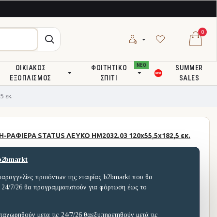
0
ΝΕΟ
ΟΙΚΙΑΚΌΣ
ΦΟΙΤΗΤΙΚΌ
SUMMER
ΕΞΟΠΛΙΣΜΌΣ
ΣΠΊΤΙ
SALES
 εκ.
-ΡΑΦΙΕΡΑ STATUS ΛΕΥΚΟ HM2032.03 120x55,5x182,5 εκ.
b2bmarkt
παραγγελίες προιόντων της εταιρίας b2bmarkt που θα
 24/7/26 θα προγραμματιστούν για φόρτωση έως το
ταχωρηθούν μετα τις 24/7/26 θαεξυπηρετηθούν μετά τις