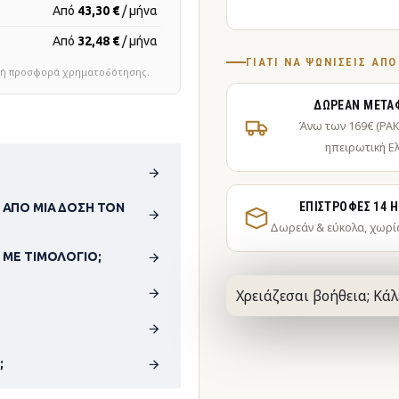
Από
43,30 €
/ μήνα
Από
32,48 €
/ μήνα
ΓΙΑΤΊ ΝΑ ΨΩΝΊΣΕΙΣ ΑΠ
τική προσφορά χρηματοδότησης.
ΔΩΡΕΆΝ ΜΕΤΑ
Άνω των 169€ (PA
ηπειρωτική Ε
ΕΠΙΣΤΡΟΦΈΣ 14 
 ΑΠΌ ΜΊΑ ΔΌΣΗ ΤΟΝ
Δωρεάν & εύκολα, χωρί
 ΜΕ ΤΙΜΟΛΌΓΙΟ;
Χρειάζεσαι βοήθεια; Κάλ
;