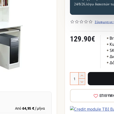
24/8/26,λόγω διακοπών τ
Σύμφωνα με 0
129.90€
Br
Κω
SK
Δι
Δό
ΕΠΙΘΥΜ
Από
64,95 €
/ μήνα