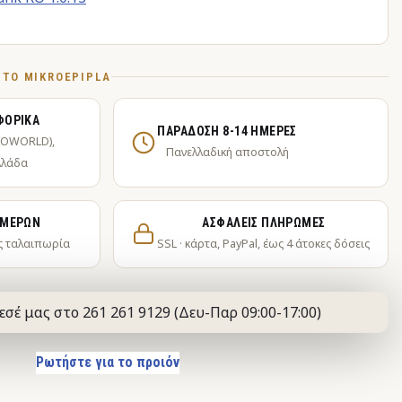
Ό ΤΟ MIKROEPIPLA
ΦΟΡΙΚΆ
ΠΑΡΆΔΟΣΗ 8-14 ΗΜΈΡΕΣ
KOWORLD),
Πανελλαδική αποστολή
λλάδα
ΗΜΕΡΏΝ
ΑΣΦΑΛΕΊΣ ΠΛΗΡΩΜΈΣ
ς ταλαιπωρία
SSL · κάρτα, PayPal, έως 4 άτοκες δόσεις
εσέ μας στο 261 261 9129 (Δευ-Παρ 09:00-17:00)
Ρωτήστε για το προιόν