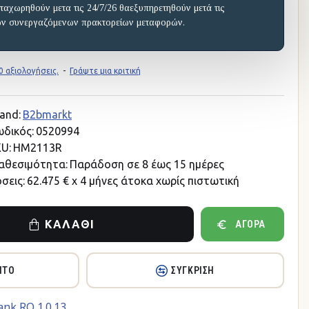
ταχωρηθούν μετα τις 24/7/26 θαεξυπηρετηθούν μετά τις
ων συνεργαζόμενων πρακτορείων μεταφορών.
 αξιολογήσεις.
-
Γράψτε μια κριτική
and:
B2bmarkt
δικός:
0520994
U:
HM2113R
αθεσιμότητα:
Παράδοση σε 8 έως 15 ημέρες
σεις:
62.475 € x 4 μήνες άτοκα χωρίς πιστωτική
ΚΑΛΆΘΙ
ΑΓΟΡΆ
ΗΤΌ
ΣΎΓΚΡΙΣΗ