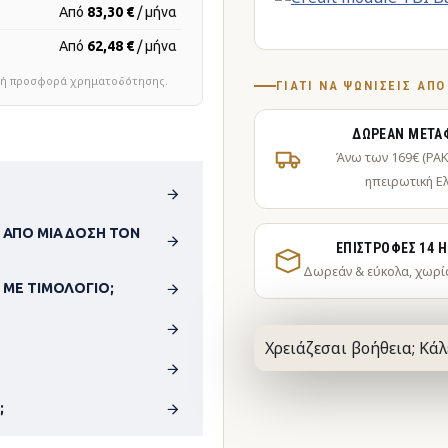
Από
83,30 €
/ μήνα
Από
62,48 €
/ μήνα
τική προσφορά χρηματοδότησης.
ΓΙΑΤΊ ΝΑ ΨΩΝΊΣΕΙΣ ΑΠ
ΔΩΡΕΆΝ ΜΕΤΑ
Άνω των 169€ (PA
ηπειρωτική Ε
 ΑΠΌ ΜΊΑ ΔΌΣΗ ΤΟΝ
ΕΠΙΣΤΡΟΦΈΣ 14 
Δωρεάν & εύκολα, χωρί
 ΜΕ ΤΙΜΟΛΌΓΙΟ;
Χρειάζεσαι βοήθεια; Κάλ
;