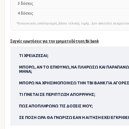
3 δόσεις
4 δόσεις
*Ενδεικτικός υπολογισμός βάσει τελικής τιμής. Δεν αποτελεί δεσμευ
Συχνές ερωτήσεις για την χρηματοδότηση tbi bank
ΤΙ ΧΡΕΙΆΖΕΣΑΙ;
ΜΠΟΡΏ, ΑΝ ΤΟ ΕΠΙΘΥΜΏ, ΝΑ ΠΛΗΡΏΣΩ ΚΑΙ ΠΑΡΑΠΆΝΩ
ΜΉΝΑ;
ΜΠΟΡΏ ΝΑ ΧΡΗΣΙΜΟΠΟΊΗΣΩ ΤΗΝ TBI BANK ΓΙΑ ΑΓΟΡΈΣ
ΤΙ ΓΊΝΕΤΑΙ ΣΕ ΠΕΡΊΠΤΩΣΗ ΑΠΌΡΡΙΨΗΣ;
ΠΏΣ ΑΠΟΠΛΗΡΏΝΩ ΤΙΣ ΔΌΣΕΙΣ ΜΟΥ;
ΣΕ ΠΌΣΗ ΏΡΑ ΘΑ ΓΝΩΡΊΖΩ ΕΆΝ Η ΑΊΤΗΣΗ ΈΧΕΙ ΕΓΚΡΙΘΕΊ