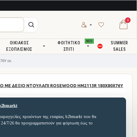
0
ΝΕΟ
ΟΙΚΙΑΚΌΣ
ΦΟΙΤΗΤΙΚΌ
SUMMER
ΕΞΟΠΛΙΣΜΌΣ
ΣΠΊΤΙ
SALES
6Υ εκ.
Ο ΜΕ ΔΕΞΙΟ ΝΤΟΥΛΑΠΙ ROSEWOOD HM2113R 180X80X76Υ
b2bmarkt
παραγγελίες προιόντων της εταιρίας b2bmarkt που θα
 24/7/26 θα προγραμματιστούν για φόρτωση έως το