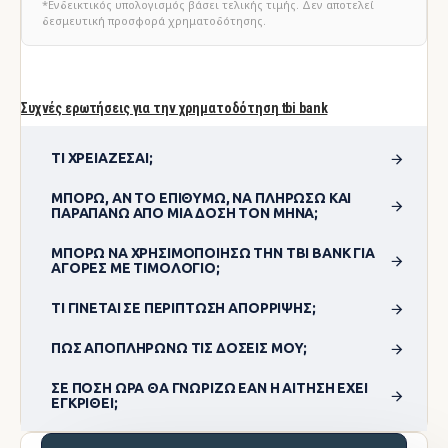
*Ενδεικτικός υπολογισμός βάσει τελικής τιμής. Δεν αποτελεί
δεσμευτική προσφορά χρηματοδότησης.
Συχνές ερωτήσεις για την χρηματοδότηση tbi bank
ΤΙ ΧΡΕΙΆΖΕΣΑΙ;
ΜΠΟΡΏ, ΑΝ ΤΟ ΕΠΙΘΥΜΏ, ΝΑ ΠΛΗΡΏΣΩ ΚΑΙ
ΠΑΡΑΠΆΝΩ ΑΠΌ ΜΊΑ ΔΌΣΗ ΤΟΝ ΜΉΝΑ;
ΜΠΟΡΏ ΝΑ ΧΡΗΣΙΜΟΠΟΊΗΣΩ ΤΗΝ TBI BANK ΓΙΑ
ΑΓΟΡΈΣ ΜΕ ΤΙΜΟΛΌΓΙΟ;
ΤΙ ΓΊΝΕΤΑΙ ΣΕ ΠΕΡΊΠΤΩΣΗ ΑΠΌΡΡΙΨΗΣ;
ΠΏΣ ΑΠΟΠΛΗΡΏΝΩ ΤΙΣ ΔΌΣΕΙΣ ΜΟΥ;
ΣΕ ΠΌΣΗ ΏΡΑ ΘΑ ΓΝΩΡΊΖΩ ΕΆΝ Η ΑΊΤΗΣΗ ΈΧΕΙ
ΕΓΚΡΙΘΕΊ;