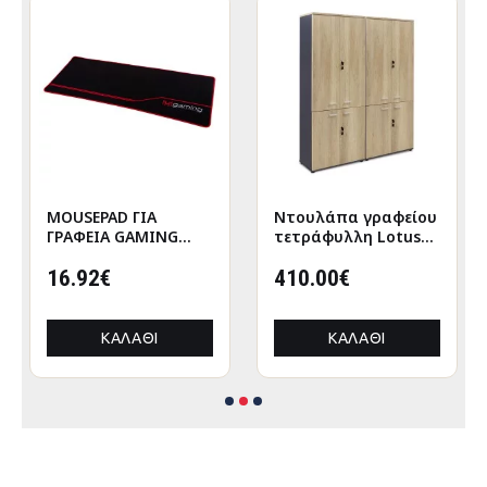
MOUSEPAD ΓΙΑ
Nτουλάπα γραφείου
ΓΡΑΦΕΙΑ GAMING
τετράφυλλη Lotus
HM8785 ΥΦΑΣΜΑ ΣΕ
χρώμα φυσικό-
ΜΑΥΡΟ ΧΡΩΜΑ
16.92€
ανθρακί
410.00€
160x40x200εκ
ΚΑΛΆΘΙ
ΚΑΛΆΘΙ