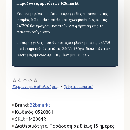
Παραδόσεις προϊόντων b2bmarkt
Σας ενημερώνουμε ότι οι παραγγελίες προιόντων της
εταιρίας b2bmarkt που θα καταχωρηθούν έως και τις
24/7/26 θα προγραμματιστούν για φόρτωση έως το
Δεκαπενταύγουστο,
Οι παραγγελίες που θα καταχωρηθούν μετα τις 24/7/26
θαεξυπηρετηθούν μετά τις 24/8/26,λόγω διακοπών των
συνεργαζόμενων πρακτορείων μεταφορών.
Σύμφωνα με 0 αξιολογήσεις.
-
Γράψτε μια κριτική
Brand:
B2bmarkt
Κωδικός:
0520881
SKU:
HM2084R
Διαθεσιμότητα:
Παράδοση σε 8 έως 15 ημέρες