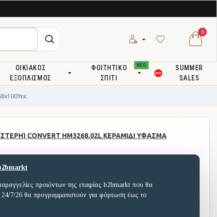
0
ΝΕΟ
ΟΙΚΙΑΚΌΣ
ΦΟΙΤΗΤΙΚΌ
SUMMER
ΕΞΟΠΛΙΣΜΌΣ
ΣΠΊΤΙ
SALES
8x100Υεκ.
ΙΣΤΕΡΗ) CONVERT HM3268.02L ΚΕΡΑΜΙΔΙ ΥΦΑΣΜΑ
b2bmarkt
παραγγελίες προιόντων της εταιρίας b2bmarkt που θα
 24/7/26 θα προγραμματιστούν για φόρτωση έως το