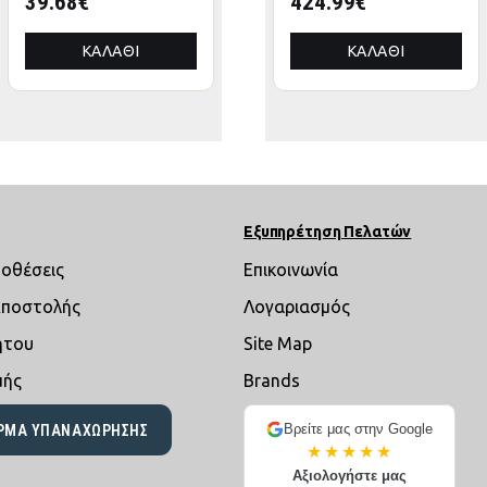
39.68€
374.99€
424.99€
ΠΤΥΣΣΟΜΕΝΟ
ΠΤΥΣΣΟΜΕΝΟ
ΑΛΟΥΜΙΝΙΟΥ
ΑΛΟΥΜΙΝΙΟΥ
ΚΑΛΆΘΙ
ΚΑΛΆΘΙ
ΚΑΛΆΘΙ
3x3x3,4Yμ
3x3x3,4Yεκ
Εξυπηρέτηση Πελατών
ποθέσεις
Επικοινωνία
Αποστολής
Λογαριασμός
ήτου
Site Map
μής
Brands
Βρείτε μας στην Google
ΡΜΑ ΥΠΑΝΑΧΏΡΗΣΗΣ
★★★★★
Αξιολογήστε μας