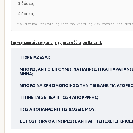
3 δόσεις
4 δόσεις
*Ενδεικτικός υπολογισμός βάσει τελικής τιμής. Δεν αποτελεί δεσμευ
Συχνές ερωτήσεις για την χρηματοδότηση tbi bank
ΤΙ ΧΡΕΙΆΖΕΣΑΙ;
ΜΠΟΡΏ, ΑΝ ΤΟ ΕΠΙΘΥΜΏ, ΝΑ ΠΛΗΡΏΣΩ ΚΑΙ ΠΑΡΑΠΆΝΩ
ΜΉΝΑ;
ΜΠΟΡΏ ΝΑ ΧΡΗΣΙΜΟΠΟΊΗΣΩ ΤΗΝ TBI BANK ΓΙΑ ΑΓΟΡΈΣ
ΤΙ ΓΊΝΕΤΑΙ ΣΕ ΠΕΡΊΠΤΩΣΗ ΑΠΌΡΡΙΨΗΣ;
ΠΏΣ ΑΠΟΠΛΗΡΏΝΩ ΤΙΣ ΔΌΣΕΙΣ ΜΟΥ;
ΣΕ ΠΌΣΗ ΏΡΑ ΘΑ ΓΝΩΡΊΖΩ ΕΆΝ Η ΑΊΤΗΣΗ ΈΧΕΙ ΕΓΚΡΙΘΕΊ