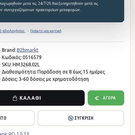
ταχωρηθούν μετα τις 24/7/26 θαεξυπηρετηθούν μετά τις
ων συνεργαζόμενων πρακτορείων μεταφορών.
 αξιολογήσεις.
-
Γράψτε μια κριτική
Brand:
B2bmarkt
Κωδικός:
0516579
SKU:
HM3268.02L
Διαθεσιμότητα:
Παράδοση σε 8 έως 15 ημέρες
Δόσεις:
3-60 δόσεις με χρηματοδότηση
ΚΑΛΆΘΙ
ΑΓΟΡΆ
ΗΤΌ
ΣΎΓΚΡΙΣΗ