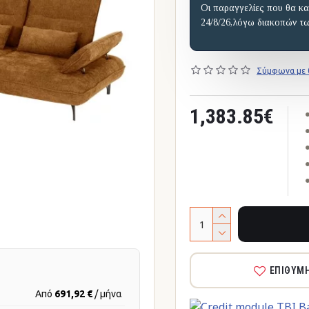
Οι παραγγελίες που θα κα
24/8/26,λόγω διακοπών τ
Σύμφωνα με 0
1,383.85€
ΕΠΙΘΥΜ
Από
691,92 €
/ μήνα