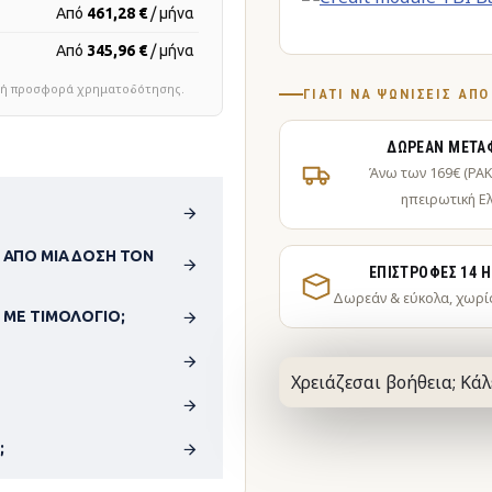
Από
461,28 €
/ μήνα
Από
345,96 €
/ μήνα
τική προσφορά χρηματοδότησης.
ΓΙΑΤΊ ΝΑ ΨΩΝΊΣΕΙΣ ΑΠ
ΔΩΡΕΆΝ ΜΕΤΑ
Άνω των 169€ (PA
ηπειρωτική Ε
 ΑΠΌ ΜΊΑ ΔΌΣΗ ΤΟΝ
ΕΠΙΣΤΡΟΦΈΣ 14 
Δωρεάν & εύκολα, χωρί
 ΜΕ ΤΙΜΟΛΌΓΙΟ;
Χρειάζεσαι βοήθεια; Κάλ
;