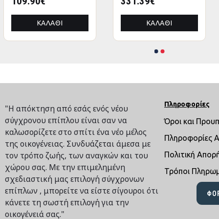
109.90€
20.00€
331.39€
9.92€
(3 τρέχ. Μέτρα)
ΚΑΛΆΘΙ
ΚΑΛΆΘΙ
ΚΑΛΆΘΙ
ΚΑΛΆΘΙ
Πληροφορίες
"Η απόκτηση από εσάς ενός νέου
σύγχρονου επίπλου είναι σαν να
Όροι και Πρου
καλωσορίζετε στο σπίτι ένα νέο μέλος
Πληροφορίες 
της οικογένειας. Συνδυάζεται άμεσα με
τον τρόπο ζωής, των αναγκών και του
Πολιτική Απορ
χώρου σας. Με την επιμελημένη
Τρόποι Πληρω
σχεδιαστική μας επιλογή σύγχρονων
επίπλων , μπορείτε να είστε σίγουροι ότι
ΦΌ
κάνετε τη σωστή επιλογή για την
οικογένειά σας."