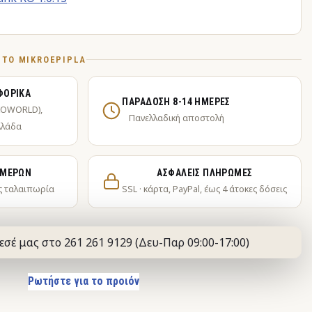
Ό ΤΟ MIKROEPIPLA
ΦΟΡΙΚΆ
ΠΑΡΆΔΟΣΗ 8-14 ΗΜΈΡΕΣ
KOWORLD),
Πανελλαδική αποστολή
λλάδα
ΗΜΕΡΏΝ
ΑΣΦΑΛΕΊΣ ΠΛΗΡΩΜΈΣ
ς ταλαιπωρία
SSL · κάρτα, PayPal, έως 4 άτοκες δόσεις
εσέ μας στο 261 261 9129 (Δευ-Παρ 09:00-17:00)
Ρωτήστε για το προιόν