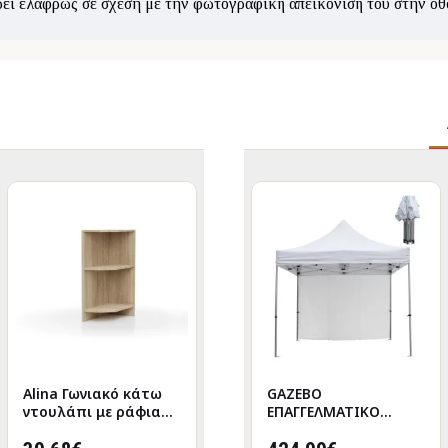
ρει ελαφρώς σε σχέση με την φωτογραφική απεικόνισή του στην οθ
Alina Γωνιακό κάτω
GAZEBO
GAZEBO
ντουλάπι με ράφια
ΕΠΑΓΓΕΛΜΑΤΙΚΟ
ΕΠΑΓΓΕΛΜΑΤΙΚΟ
30x51x85cm Sonoma
ΒΑΡΕΩΣ ΤΥΠΟΥ
ΒΑΡΕΩΣ ΤΥΠΟΥ
CRESSEN HM21097
CRESSEN HM21097.01