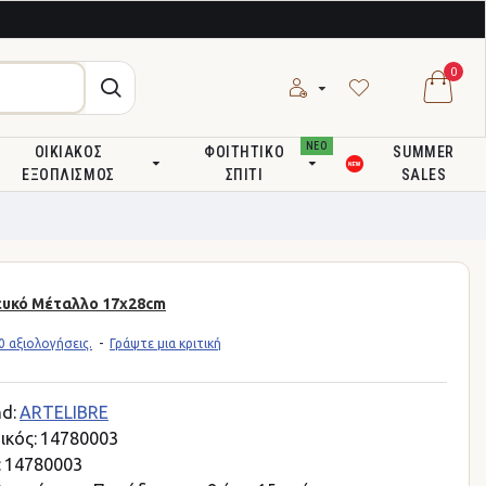
0
ΝΕΟ
ΟΙΚΙΑΚΌΣ
ΦΟΙΤΗΤΙΚΌ
SUMMER
ΕΞΟΠΛΙΣΜΌΣ
ΣΠΊΤΙ
SALES
ευκό Μέταλλο 17x28cm
 αξιολογήσεις.
-
Γράψτε μια κριτική
d:
ARTELIBRE
ικός:
14780003
:
14780003