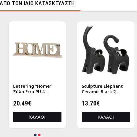
ΑΠΌ ΤΟΝ ΊΔΙΟ ΚΑΤΑΣΚΕΥΑΣΤΉ
Lettering "Home"
Sculpture Elephant
Ξύλο Ecru PU 4
Ceramic Black 2
47x7.5x12.5cm
Assorted 9X6X17Cm
20.49€
9X6X17Cm
13.70€
ΚΑΛΆΘΙ
ΚΑΛΆΘΙ