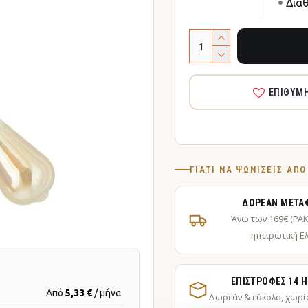
Δια
ΕΠΙΘΥΜ
ΓΙΑΤΊ ΝΑ ΨΩΝΊΣΕΙΣ ΑΠ
ΔΩΡΕΆΝ ΜΕΤΑ
Άνω των 169€ (PA
ηπειρωτική Ε
ΕΠΙΣΤΡΟΦΈΣ 14 
Από
5,33 €
/ μήνα
Δωρεάν & εύκολα, χωρί