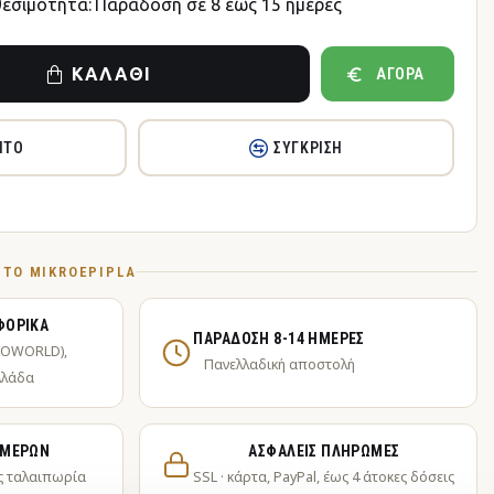
θεσιμότητα:
Παράδοση σε 8 έως 15 ημέρες
ΚΑΛΆΘΙ
ΑΓΟΡΆ
ΗΤΌ
ΣΎΓΚΡΙΣΗ
Ό ΤΟ MIKROEPIPLA
ΦΟΡΙΚΆ
ΠΑΡΆΔΟΣΗ 8-14 ΗΜΈΡΕΣ
KOWORLD),
Πανελλαδική αποστολή
λλάδα
ΗΜΕΡΏΝ
ΑΣΦΑΛΕΊΣ ΠΛΗΡΩΜΈΣ
ς ταλαιπωρία
SSL · κάρτα, PayPal, έως 4 άτοκες δόσεις