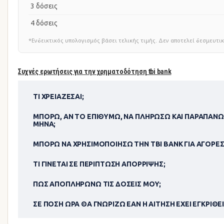
3 δόσεις
4 δόσεις
*Ενδεικτικός υπολογισμός βάσει τελικής τιμής. Δεν αποτελεί δεσμευ
Συχνές ερωτήσεις για την χρηματοδότηση tbi bank
ΤΙ ΧΡΕΙΆΖΕΣΑΙ;
ΜΠΟΡΏ, ΑΝ ΤΟ ΕΠΙΘΥΜΏ, ΝΑ ΠΛΗΡΏΣΩ ΚΑΙ ΠΑΡΑΠΆΝΩ
ΜΉΝΑ;
ΜΠΟΡΏ ΝΑ ΧΡΗΣΙΜΟΠΟΊΗΣΩ ΤΗΝ TBI BANK ΓΙΑ ΑΓΟΡΈΣ
ΤΙ ΓΊΝΕΤΑΙ ΣΕ ΠΕΡΊΠΤΩΣΗ ΑΠΌΡΡΙΨΗΣ;
ΠΏΣ ΑΠΟΠΛΗΡΏΝΩ ΤΙΣ ΔΌΣΕΙΣ ΜΟΥ;
ΣΕ ΠΌΣΗ ΏΡΑ ΘΑ ΓΝΩΡΊΖΩ ΕΆΝ Η ΑΊΤΗΣΗ ΈΧΕΙ ΕΓΚΡΙΘΕΊ