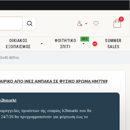
0
ΝΕΟ
ΟΙΚΙΑΚΌΣ
ΦΟΙΤΗΤΙΚΌ
SUMMER
ΕΞΟΠΛΙΣΜΌΣ
ΣΠΊΤΙ
SALES
x45-80Yεκ.
ΙΡΙΚΟ ΑΠΟ ΙΝΕΣ ΑΜΠΑΚΑ ΣΕ ΦΥΣΙΚΟ ΧΡΩΜΑ HM7769
b2bmarkt
παραγγελίες προιόντων της εταιρίας b2bmarkt που θα
 24/7/26 θα προγραμματιστούν για φόρτωση έως το