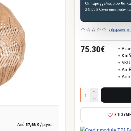
Οι παραγγελίες που θα κα
24/8/26,λόγω διακοπών τ
Σύμφωνα με 0
75.30€
Bran
Κωδ
SKU
Δια
Δόσε
ΕΠΙΘΥΜ
Από
37,65 €
/ μήνα