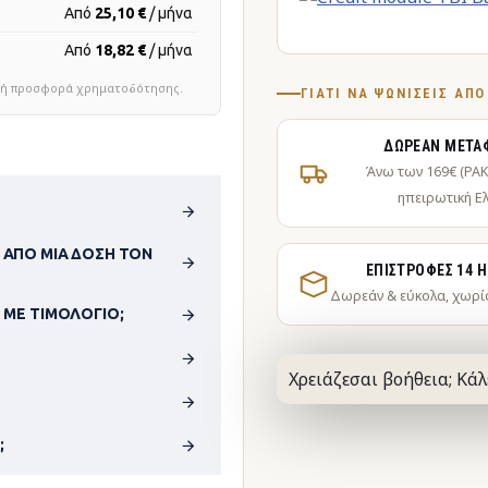
Από
25,10 €
/ μήνα
Από
18,82 €
/ μήνα
τική προσφορά χρηματοδότησης.
ΓΙΑΤΊ ΝΑ ΨΩΝΊΣΕΙΣ ΑΠ
ΔΩΡΕΆΝ ΜΕΤΑ
Άνω των 169€ (PA
ηπειρωτική Ε
 ΑΠΌ ΜΊΑ ΔΌΣΗ ΤΟΝ
ΕΠΙΣΤΡΟΦΈΣ 14 
Δωρεάν & εύκολα, χωρί
 ΜΕ ΤΙΜΟΛΌΓΙΟ;
Χρειάζεσαι βοήθεια; Κάλ
;