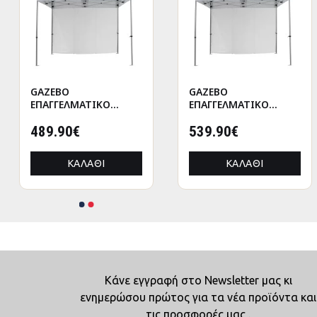
GAZEBO
GAZEBO
ΕΠΑΓΓΕΛΜΑΤΙΚΟ
ΕΠΑΓΓΕΛΜΑΤΙΚΟ
ΒΑΡΕΩΣ ΤΥΠΟΥ
ΒΑΡΕΩΣ ΤΥΠΟΥ
CRESSEN HM21098
489.90€
CRESSEN HM21098.01
539.90€
ΠΤΥΣΣΟΜΕΝΟ
ΠΤΥΣΣΟΜΕΝΟ
ΑΛΟΥΜΙΝΙΟΥ
ΑΛΟΥΜΙΝΙΟΥ
ΚΑΛΆΘΙ
ΚΑΛΆΘΙ
3x4,5x3,4Yμ
3x4,5x3,4Yμ
Κάνε εγγραφή στο Newsletter μας κι
ενημερώσου πρώτος για τα νέα προϊόντα και
τις προσφορές μας .