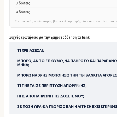
3 δόσεις
4 δόσεις
*Ενδεικτικός υπολογισμός βάσει τελικής τιμής. Δεν αποτελεί δεσμευ
Συχνές ερωτήσεις για την χρηματοδότηση tbi bank
ΤΙ ΧΡΕΙΆΖΕΣΑΙ;
ΜΠΟΡΏ, ΑΝ ΤΟ ΕΠΙΘΥΜΏ, ΝΑ ΠΛΗΡΏΣΩ ΚΑΙ ΠΑΡΑΠΆΝΩ
ΜΉΝΑ;
ΜΠΟΡΏ ΝΑ ΧΡΗΣΙΜΟΠΟΊΗΣΩ ΤΗΝ TBI BANK ΓΙΑ ΑΓΟΡΈΣ
ΤΙ ΓΊΝΕΤΑΙ ΣΕ ΠΕΡΊΠΤΩΣΗ ΑΠΌΡΡΙΨΗΣ;
ΠΏΣ ΑΠΟΠΛΗΡΏΝΩ ΤΙΣ ΔΌΣΕΙΣ ΜΟΥ;
ΣΕ ΠΌΣΗ ΏΡΑ ΘΑ ΓΝΩΡΊΖΩ ΕΆΝ Η ΑΊΤΗΣΗ ΈΧΕΙ ΕΓΚΡΙΘΕΊ