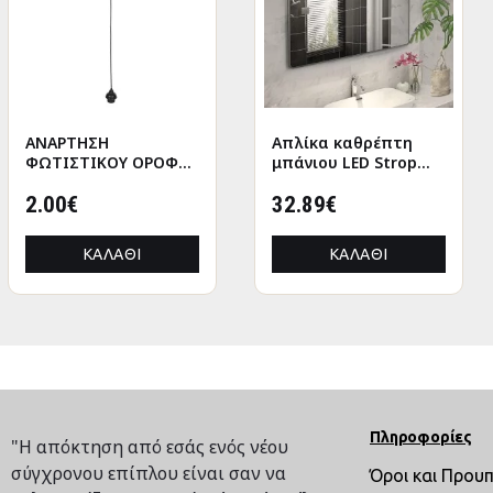
ΑΝΑΡΤΗΣΗ
ANΤΑΛΛΑΚΤΙΚΑ
Απλίκα καθρέπτη
GAMEPAD HOLDER
ΦΩΤΙΣΤΙΚΟΥ ΟΡΟΦΗΣ
ΜΠΡΑΤΣΑ ΣΕΤ ΑΠΟ
μπάνιου LED Strop
WITH USB HM8787
ΚΑΛΩΔΙΟ ΜΕ ΝΤΟΥΙ
ΚΑΡΕΚΛΑ HM1087.09
μεταλλική χρώμα
ΡΟΔΕΛΑΣ-ΜΑΥΡΟ
2.00€
20.00€
μαύρο 35εκ.
32.89€
9.92€
HM4187
ΚΑΛΆΘΙ
ΚΑΛΆΘΙ
ΚΑΛΆΘΙ
ΚΑΛΆΘΙ
Πληροφορίες
"Η απόκτηση από εσάς ενός νέου
σύγχρονου επίπλου είναι σαν να
Όροι και Πρου