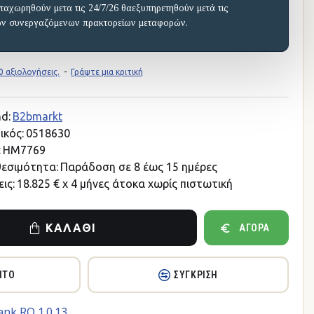
ταχωρηθούν μετα τις 24/7/26 θαεξυπηρετηθούν μετά τις
ων συνεργαζόμενων πρακτορείων μεταφορών.
 αξιολογήσεις.
-
Γράψτε μια κριτική
d:
B2bmarkt
ικός:
0518630
:
HM7769
θεσιμότητα:
Παράδοση σε 8 έως 15 ημέρες
ις:
18.825 € x 4 μήνες άτοκα χωρίς πιστωτική
ΚΑΛΆΘΙ
ΑΓΟΡΆ
ΗΤΌ
ΣΎΓΚΡΙΣΗ