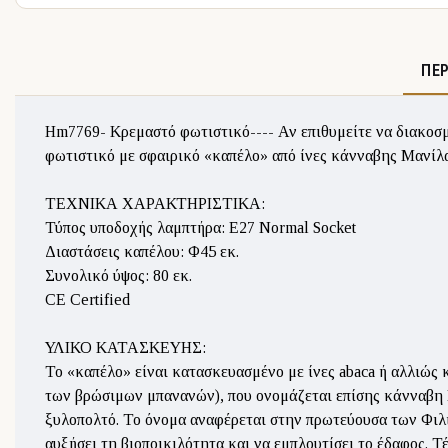
ΠΕ
Hm7769- Kρεμαστό φωτιστικό---- Αν επιθυμείτε να διακοσμή
φωτιστικό με σφαιρικό «καπέλο» από ίνες κάνναβης Μανίλα
ΤΕΧΝΙΚΑ ΧΑΡΑΚΤΗΡΙΣΤΙΚΑ:
Τύπος υποδοχής λαμπτήρα: Ε27 Normal Socket
Διαστάσεις καπέλου: Φ45 εκ.
Συνολικό ύψος: 80 εκ.
CE Certified
ΥΛΙΚΟ ΚΑΤΑΣΚΕΥΗΣ:
Το «καπέλο» είναι κατασκευασμένο με ίνες abaca ή αλλιώς 
των βρώσιμων μπανανών), που ονομάζεται επίσης κάνναβη Μα
ξυλοπολτό. Το όνομα αναφέρεται στην πρωτεύουσα των Φιλι
αυξήσει τη βιοποικιλότητα και να εμπλουτίσει το έδαφος. Τέ