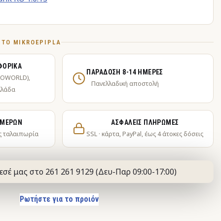
Ό ΤΟ MIKROEPIPLA
ΦΟΡΙΚΆ
ΠΑΡΆΔΟΣΗ 8-14 ΗΜΈΡΕΣ
KOWORLD),
Πανελλαδική αποστολή
λλάδα
ΗΜΕΡΏΝ
ΑΣΦΑΛΕΊΣ ΠΛΗΡΩΜΈΣ
ς ταλαιπωρία
SSL · κάρτα, PayPal, έως 4 άτοκες δόσεις
εσέ μας στο 261 261 9129 (Δευ-Παρ 09:00-17:00)
Ρωτήστε για το προιόν