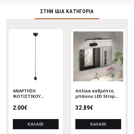
ΣΤΉΝ ΊΔΙΑ ΚΑΤΗΓΟΡΊΑ
ΑΝΑΡΤΗΣΗ
Απλίκα καθρέπτη
ΦΩΤΙΣΤΙΚΟΥ
μπάνιου LED Strop
ΟΡΟΦΗΣ ΚΑΛΩΔΙΟ
μεταλλική χρώμα
ΜΕ ΝΤΟΥΙ ΡΟΔΕΛΑΣ-
2.00€
μαύρο 35εκ.
32.89€
ΜΑΥΡΟ HM4187
ΚΑΛΆΘΙ
ΚΑΛΆΘΙ