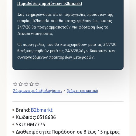
Παραδόσεις προϊόντων b2bmarkt
Σας ενημερώνουμε ότι οι παραγγελίες προιόντων της
εταιρίας b2bmarkt που θα καταχωρηθούν έως και τις
24/7/26 θα προγραμματιστούν για φόρτωση έως το
Δεκαπενταύγουστο,
Οι παραγγελίες που θα καταχωρηθούν μετα τις 24/7/26
θαεξυπηρετηθούν μετά τις 24/8/26,λόγω διακοπών των
συνεργαζόμενων πρακτορείων μεταφορών.
Σύμφωνα με 0 αξιολογήσεις.
-
Γράψτε μια κριτική
Brand:
B2bmarkt
Κωδικός:
0518636
SKU:
HM7775
Διαθεσιμότητα:
Παράδοση σε 8 έως 15 ημέρες