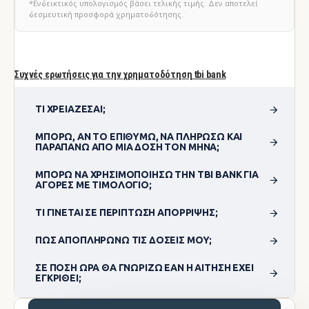
*Ενδεικτικός υπολογισμός βάσει τελικής τιμής. Δεν αποτελεί
δεσμευτική προσφορά χρηματοδότησης.
Συχνές ερωτήσεις για την χρηματοδότηση tbi bank
ΤΙ ΧΡΕΙΆΖΕΣΑΙ;
ΜΠΟΡΏ, ΑΝ ΤΟ ΕΠΙΘΥΜΏ, ΝΑ ΠΛΗΡΏΣΩ ΚΑΙ
ΠΑΡΑΠΆΝΩ ΑΠΌ ΜΊΑ ΔΌΣΗ ΤΟΝ ΜΉΝΑ;
ΜΠΟΡΏ ΝΑ ΧΡΗΣΙΜΟΠΟΊΗΣΩ ΤΗΝ TBI BANK ΓΙΑ
ΑΓΟΡΈΣ ΜΕ ΤΙΜΟΛΌΓΙΟ;
ΤΙ ΓΊΝΕΤΑΙ ΣΕ ΠΕΡΊΠΤΩΣΗ ΑΠΌΡΡΙΨΗΣ;
ΠΏΣ ΑΠΟΠΛΗΡΏΝΩ ΤΙΣ ΔΌΣΕΙΣ ΜΟΥ;
ΣΕ ΠΌΣΗ ΏΡΑ ΘΑ ΓΝΩΡΊΖΩ ΕΆΝ Η ΑΊΤΗΣΗ ΈΧΕΙ
ΕΓΚΡΙΘΕΊ;